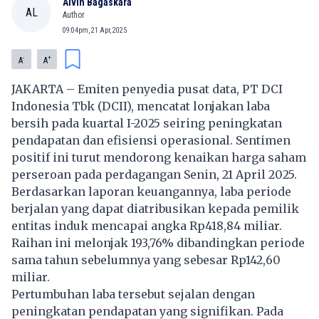
Alvin Bagaskara
AL
Author
09:04pm, 21 Apr, 2025
-
+
A
A
JAKARTA – Emiten penyedia pusat data, PT DCI
Indonesia Tbk (DCII), mencatat lonjakan laba
bersih pada kuartal I-2025 seiring peningkatan
pendapatan dan efisiensi operasional. Sentimen
positif ini turut mendorong kenaikan harga saham
perseroan pada perdagangan Senin, 21 April 2025.
Berdasarkan laporan keuangannya, laba periode
berjalan yang dapat diatribusikan kepada pemilik
entitas induk mencapai angka Rp418,84 miliar.
Raihan ini melonjak 193,76% dibandingkan periode
sama tahun sebelumnya yang sebesar Rp142,60
miliar.
Pertumbuhan laba tersebut sejalan dengan
peningkatan pendapatan yang signifikan. Pada