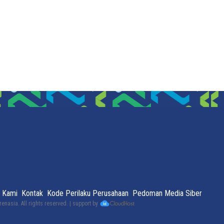
 Kami
Kontak
Kode Perilaku Perusahaan
Pedoman Media Siber
renasia
. All rights reserved. | support by