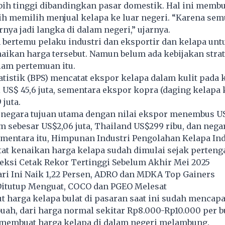
bih tinggi dibandingkan pasar domestik. Hal ini memb
ih memilih menjual kelapa ke luar negeri. “Karena sem
rnya jadi langka di dalam negeri,” ujarnya.
 bertemu pelaku industri dan eksportir dan kelapa unt
ikan harga tersebut. Namun belum ada kebijakan strat
lam pertemuan itu.
atistik (BPS) mencatat ekspor kelapa dalam kulit pada k
US$ 45,6 juta, sementara ekspor kopra (daging kelapa 
 juta.
negara tujuan utama dengan nilai ekspor menembus US$
m sebesar US$2,06 juta, Thailand US$299 ribu, dan nega
ementara itu, Himpunan Industri Pengolahan Kelapa In
tat kenaikan harga kelapa sudah dimulai sejak perten
eksi Cetak Rekor Tertinggi Sebelum Akhir Mei 2025
ri Ini Naik 1,22 Persen, ADRO dan MDKA Top Gainers
 Ditutup Menguat, COCO dan PGEO Melesat
 harga kelapa bulat di pasaran saat ini sudah mencapa
uah, dari harga normal sekitar Rp8.000-Rp10.000 per 
 membuat harga kelapa di dalam negeri melambung.