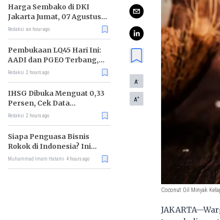
Harga Sembako di DKI
Jakarta Jumat, 07 Agustus
2026, Daging Sapi Naik, Gas
Redaksi
an hour ago
Elpiji 3kg Turun
Pembukaan LQ45 Hari Ini:
AADI dan PGEO Terbang,
HRTA Tiarap
Redaksi
2 hours ago
-
A
IHSG Dibuka Menguat 0,33
+
A
Persen, Cek Data
Lengkapnya
Redaksi
2 hours ago
Siapa Penguasa Bisnis
Rokok di Indonesia? Ini
Daftar Raja Industri
Muhammad Imam Hatami
4 hours ago
Tembakau
Coconut Oil Minyak Kela
JAKARTA—Warga