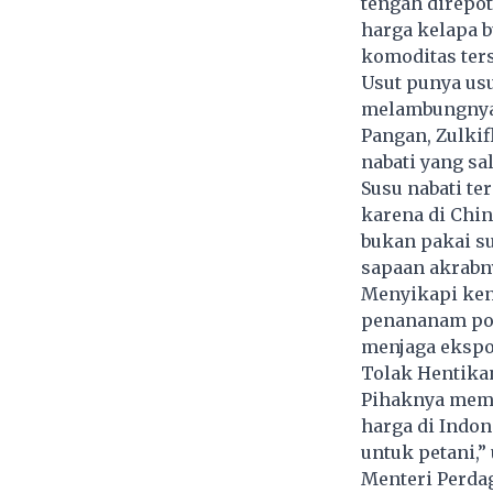
tengah direpo
harga kelapa b
komoditas ters
Usut punya usu
melambungnya 
Pangan, Zulki
nabati yang sa
Susu nabati te
karena di Chin
bukan pakai sus
sapaan akrabny
Menyikapi ken
penananam poh
menjaga ekspor
Tolak Hentika
Pihaknya mema
harga di Indon
untuk petani,”
Menteri Perda