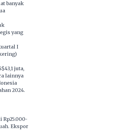
uat banyak
ua
uk
egis yang
uartal I
kering)
43,1 juta,
ra lainnya
donesia
gahan 2024.
i Rp25.000-
buah. Ekspor