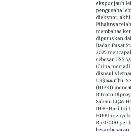
ekspor jauh le
pengusaha leb
diekspor, akhi
Pihaknya telah
membahas kena
diputuskan da
Badan Pusat St
2025 mencapai 
sebesar US$ 5,9
China menjadi 
disusul Vietna
US$144 ribu. S
(HIPKI) menca
Bitcoin Diproy
Saham LQ45 Ha
IHSG Hari Ini
HIPKI menyebut
Rp30.000 per b
besar-besaran