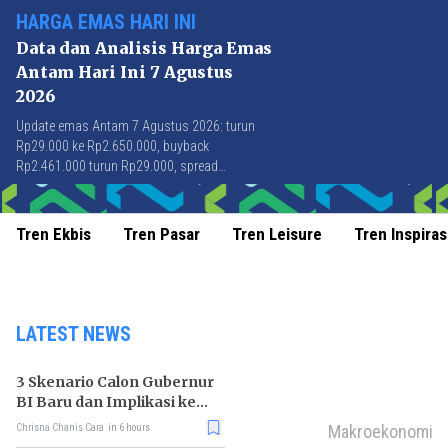
HARGA EMAS HARI INI
Data dan Analisis Harga Emas
Antam Hari Ini 7 Agustus
2026
Update emas Antam 7 Agustus 2026: turun
Rp29.000 ke Rp2.650.000, buyback
Rp2.461.000 turun Rp29.000, spread
Rp189.000 stabil di level terbaik sejak April
2026.
Tren Ekbis
Tren Pasar
Tren Leisure
Tren Inspiras
LATEST NEWS
3 Skenario Calon Gubernur
BI Baru dan Implikasi ke
Pasar
Makroekonomi
Chrisna Chanis Cara
in 6 hours