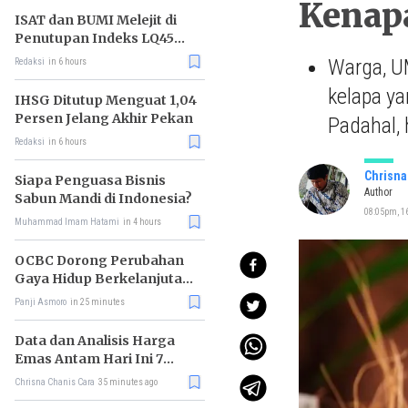
Kenap
ISAT dan BUMI Melejit di
Penutupan Indeks LQ45
Hari Ini
Warga, UM
Redaksi
in 6 hours
kelapa y
IHSG Ditutup Menguat 1,04
Persen Jelang Akhir Pekan
Padahal, 
Redaksi
in 6 hours
Chrisna
Siapa Penguasa Bisnis
Author
Sabun Mandi di Indonesia?
08:05pm, 16
Muhammad Imam Hatami
in 4 hours
OCBC Dorong Perubahan
Gaya Hidup Berkelanjutan
melalui Program RISE
Panji Asmoro
in 25 minutes
Data dan Analisis Harga
Emas Antam Hari Ini 7
Agustus 2026
Chrisna Chanis Cara
35 minutes ago