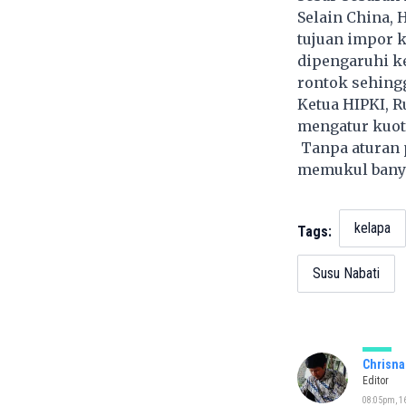
Selain China, 
tujuan impor k
dipengaruhi ke
rontok sehing
Ketua HIPKI, R
mengatur kuota
Tanpa aturan 
memukul banya
kelapa
Tags:
Susu Nabati
Chrisna
Editor
08:05pm, 16