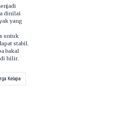
menjadi
 dinilai
nyak yang
as untuk
pat stabil.
pa bakal
i hilir.
rga Kelapa