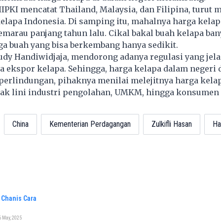
HIPKI mencatat Thailand, Malaysia, dan Filipina, turut 
elapa Indonesia. Di samping itu, mahalnya harga kelapa
marau panjang tahun lalu. Cikal bakal buah kelapa ba
ga buah yang bisa berkembang hanya sedikit.
udy Handiwidjaja, mendorong adanya regulasi yang jel
 ekspor kelapa. Sehingga, harga kelapa dalam negeri da
perlindungan, pihaknya menilai melejitnya harga kela
k lini industri pengolahan, UMKM, hingga konsumen d
China
Kementerian Perdagangan
Zulkifli Hasan
Ha
 Chanis Cara
 May, 2025