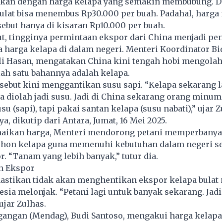
tkan dengan harga kelapa yang semakin membubung. Di
ulat bisa menembus Rp30.000 per buah. Padahal, harga
ebut hanya di kisaran Rp10.000 per buah.
t, tingginya permintaan ekspor dari China menjadi pe
harga kelapa di dalam negeri. Menteri Koordinator B
fli Hasan, mengatakan China kini tengah hobi mengolah
lah satu bahannya adalah kelapa.
rsebut kini menggantikan susu sapi. “Kelapa sekarang 
a diolah jadi susu. Jadi di China sekarang orang minum
u (sapi), tapi pakai santan kelapa (susu nabati),” ujar Z
a, dikutip dari Antara, Jumat, 16 Mei 2025.
aikan harga, Menteri mendorong petani memperbany
on kelapa guna memenuhi kebutuhan dalam negeri se
. “Tanam yang lebih banyak,” tutur dia.
n Ekspor
stikan tidak akan menghentikan ekspor kelapa bulat
esia melonjak. “Petani lagi untuk banyak sekarang. Jad
 ujar Zulhas.
gangan (Mendag), Budi Santoso, mengakui harga kelapa