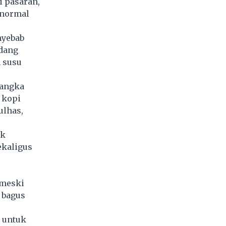
 pasaran,
 normal
nyebab
idang
 susu
langka
 kopi
ulhas,
ak
kaligus
 meski
i bagus
 untuk