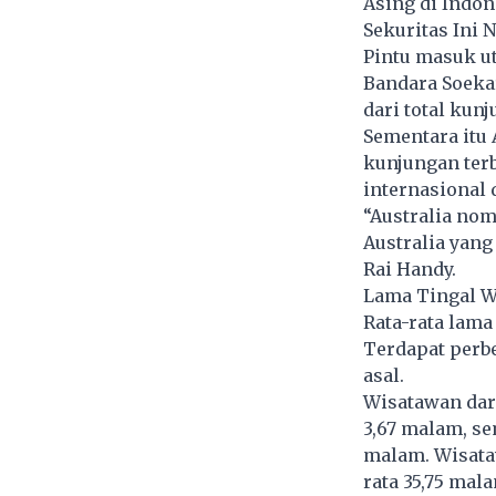
Asing di Indon
Sekuritas Ini 
Pintu masuk ut
Bandara Soeka
dari total kun
Sementara itu 
kunjungan ter
internasional d
“Australia nom
Australia yang
Rai Handy.
Lama Tingal 
Rata-rata lama
Terdapat perb
asal.
Wisatawan dari
3,67 malam, se
malam. Wisata
rata 35,75 mal