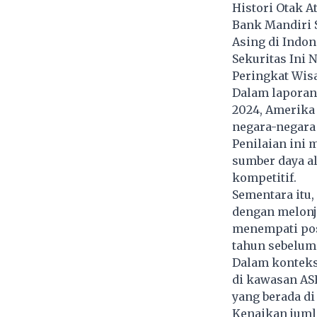
Histori Otak 
Bank Mandiri S
Asing di Indon
Sekuritas Ini 
Peringkat Wisa
Dalam laporan
2024, Amerika 
negara-negara 
Penilaian ini 
sumber daya al
kompetitif.
Sementara itu
dengan melonja
menempati pos
tahun sebelum
Dalam konteks
di kawasan ASE
yang berada di 
Kenaikan juml