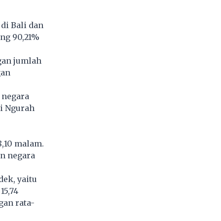
di Bali dan
ang 90,21%
gan jumlah
gan
i negara
ti Ngurah
8,10 malam.
an negara
ek, yaitu
15,74
an rata-