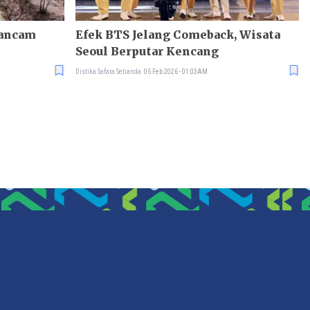
gancam
Efek BTS Jelang Comeback, Wisata
Seoul Berputar Kencang
Distika Safara Setianda
05 Feb 2026 - 01:03AM