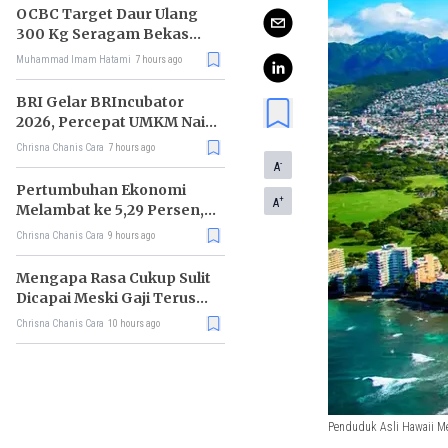
OCBC Target Daur Ulang
300 Kg Seragam Bekas
Pada 2026
Muhammad Imam Hatami
7 hours ago
BRI Gelar BRIncubator
2026, Percepat UMKM Naik
Kelas dan Tembus Pasar
Chrisna Chanis Cara
7 hours ago
Global
-
A
Pertumbuhan Ekonomi
+
A
Melambat ke 5,29 Persen,
RI Mulai Kehilangan
Chrisna Chanis Cara
9 hours ago
Momentum
Mengapa Rasa Cukup Sulit
Dicapai Meski Gaji Terus
Bertambah?
Chrisna Chanis Cara
10 hours ago
Penduduk Asli Hawaii Me