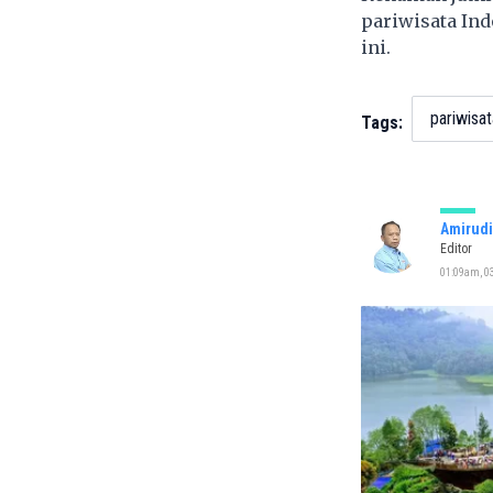
pariwisata Ind
ini.
pariwisat
Tags:
Amirudi
Editor
01:09am, 03