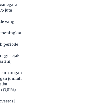
canegara
75 juta
de yang
, meningkat
h periode
nggi sejak
artini,
h kunjungan
ngan jumlah
ribu
 (7,81%).
nvestasi