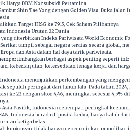
Atik Harga BBM Nonsubsidi Pertamina
ambut Shin Tae Yong dengan Golden Visa, Buka Jalan I
esia
Naikkan Target IHSG ke 7.915, Cek Saham Pilihannya
ta Indonesia Urutan 22 Dunia
 yang diterbitkan Indeks Pariwisata World Economic 
Serikat tampil sebagai negara teratas secara global, m
Eropa dan Asia dalam hal daya tarik pariwisata.
mempertimbangkan berbagai aspek penting seperti infr
am, keberlanjutan, ketersediaan tenaga kerja, dan harg
, Indonesia menunjukkan perkembangan yang mengge
k sepuluh peringkat dari tahun lalu. Pada tahun 2024,
isi ke-22 dengan skor 4,46, meningkat sebesar 4,5% d
nya.
 Asia Pasifik, Indonesia menempati peringkat keenam
AN, Indonesia berada di posisi kedua, hanya kalah dar
urutan ketiga belas.
ah kunjungan tidak hanya mencerminkan pemulihan i