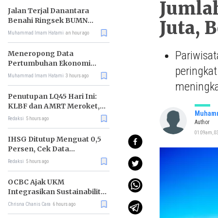
Jumlah
Jalan Terjal Danantara
Benahi Ringsek BUMN
Juta, 
Karya
Muhammad Imam Hatami
an hour ago
Pariwisa
Meneropong Data
Pertumbuhan Ekonomi
peringkat
Kuartal II 2026
Muhammad Imam Hatami
3 hours ago
meningka
Penutupan LQ45 Hari Ini:
KLBF dan AMRT Meroket,
Muhamm
MAPI Tiarap
Redaksi
5 hours ago
Author
01:09am, 03
IHSG Ditutup Menguat 0,5
Persen, Cek Data
Lengkapnya
Redaksi
5 hours ago
OCBC Ajak UKM
Integrasikan Sustainability
ke Model Bisnis lewat
Chrisna Chanis Cara
6 hours ago
Program RISE