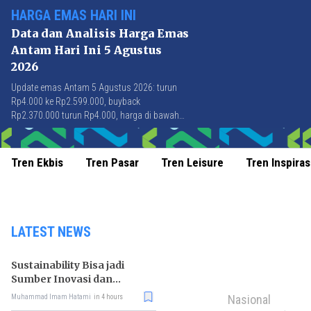
HARGA EMAS HARI INI
Data dan Analisis Harga Emas
Antam Hari Ini 5 Agustus
2026
Update emas Antam 5 Agustus 2026: turun
Rp4.000 ke Rp2.599.000, buyback
Rp2.370.000 turun Rp4.000, harga di bawah
Rp2.600.000 pertama kali sejak 21 Juli 2026.
Tren Ekbis
Tren Pasar
Tren Leisure
Tren Inspiras
LATEST NEWS
Sustainability Bisa jadi
Sumber Inovasi dan
Peluang Bisnis
Nasional
Muhammad Imam Hatami
in 4 hours