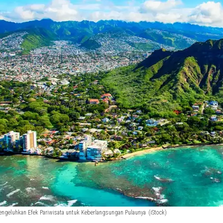
ngeluhkan Efek Pariwisata untuk Keberlangsungan Pulaunya
(iStock)