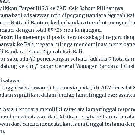
esia
Naikkan Target IHSG ke 7.915, Cek Saham Pilihannya
ama bagi wisatawan tetp dipegang Bandara Ngurah Rai 
rno-Hatta di Banten, kedua bandara tersebut menyumb
jungan, dengan total 897,25 ribu kunjungan.
Australia menempati posisi teratas sebagai negara den
banyak ke Bali, negara ini juga mendominasi penerban
i Bandara I Gusti Ngurah Rai, Bali.
or satu, ada 40 penerbangan sehari. Jadi ada 9 kota dar
 datang ke sini,” papar General Manager Bandara, I Gus
Wisatawan
 tinggal wisatawan di Indonesia pada Juli 2024 tercatat 
edaan signifikan dalam jumlah lama tinggal berdasark
 Asia Tenggara memiliki rata-rata lama tinggal terpend
mentara wisatawan dari Afrika menghabiskan rata-rata 
wan dari Yaman mencatatkan lama tinggal terlama deng
am.