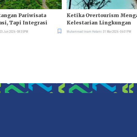
tangan Pariwisata
Ketika Overtourism Men
si, Tapi Integrasi
Kelestarian Lingkungan
23 Jun 2026 - 08:35PM
Muhammad Imam Hatami
01 Mar 2026 - 06:01PM