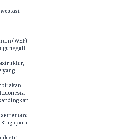
nvestasi
Forum (WEF)
engungguli
astruktur,
a yang
mbirakan
 Indonesia
ibandingkan
, sementara
i Singapura
ndustri