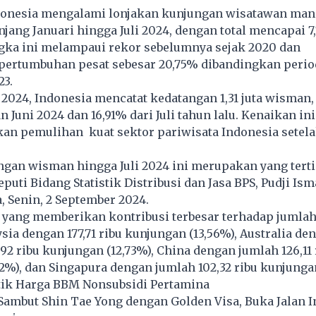
onesia mengalami lonjakan kunjungan wisatawan man
jang Januari hingga Juli 2024, dengan total mencapai 7,
gka ini melampaui rekor sebelumnya sejak 2020 dan
ertumbuhan pesat sebesar 20,75% dibandingkan perio
23.
i 2024, Indonesia mencatat kedatangan 1,31 juta wisman
n Juni 2024 dan 16,91% dari Juli tahun lalu. Kenaikan ini
an pemulihan kuat sektor pariwisata Indonesia setela
gan wisman hingga Juli 2024 ini merupakan yang terti
puti Bidang Statistik Distribusi dan Jasa BPS, Pudji Ism
a, Senin, 2 September 2024.
 yang memberikan kontribusi terbesar terhadap jumla
sia dengan 177,71 ribu kunjungan (13,56%), Australia de
92 ribu kunjungan (12,73%), China dengan jumlah 126,11 
2%), dan Singapura dengan jumlah 102,32 ribu kunjungan
Atik Harga BBM Nonsubsidi Pertamina
ambut Shin Tae Yong dengan Golden Visa, Buka Jalan I