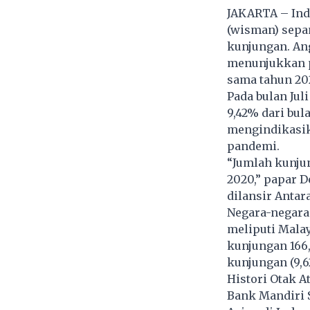
JAKARTA – Ind
(wisman) sepan
kunjungan. An
menunjukkan p
sama tahun 20
Pada bulan Jul
9,42% dari bula
mengindikasik
pandemi.
“Jumlah kunjun
2020,” papar De
dilansir Antar
Negara-negara
meliputi Malay
kunjungan 166,
kunjungan (9,6
Histori Otak 
Bank Mandiri S