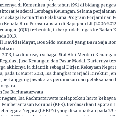
ariernya di Kemenkeu pada tahun 1991 di bidang penga
ektorat Jenderal Lembaga Keuangan. Selama perjalanann
at sebagai Ketua Tim Pelaksana Program Penjaminan 
n Kepala Biro Perasuransian di Bapepam LK (2006-2012)
Keuangan (OJK) terbentuk, ia berpindah tugas ke Badan 
ada 2013.
il David Hidayat, Bos Sido Muncul yang Baru Saja Bo
 Saham
2013, Isa dipercaya sebagai Staf Ahli Menteri Keuanga
Regulasi Jasa Keuangan dan Pasar Modal. Kariernya ter
a akhirnya ia dilantik sebagai Dirjen Kekayaan Negara 
a, pada 12 Maret 2021, Isa diangkat menjadi Direktur Je
g bertanggung jawab atas perumusan dan pelaksanaan 
negara.
n Isa Rachmatarwata
at negara, Isa Rachmatarwata melaporkan harta kekaya
 Pemberantasan Korupsi (KPK). Berdasarkan Laporan H
elenggara Negara (LHKPN) yang disampaikan pada 29 F