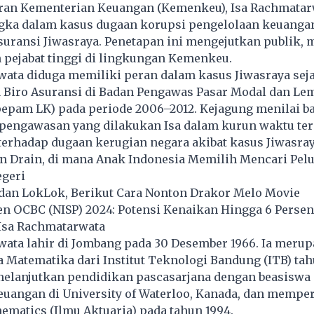
aran Kementerian Keuangan (Kemenkeu), Isa Rachmatar
ngka dalam kasus dugaan korupsi pengelolaan keuanga
suransi Jiwasraya. Penetapan ini mengejutkan publik,
 pejabat tinggi di lingkungan Kemenkeu.
wata diduga memiliki peran dalam kasus Jiwasraya sej
a Biro Asuransi di Badan Pengawas Pasar Modal dan Le
epam LK) pada periode 2006–2012. Kejagung menilai 
 pengawasan yang dilakukan Isa dalam kurun waktu ter
terhadap dugaan kerugian negara akibat kasus Jiwasray
n Drain, di mana Anak Indonesia Memilih Mencari Pel
egeri
 dan LokLok, Berikut Cara Nonton Drakor Melo Movie
en OCBC (NISP) 2024: Potensi Kenaikan Hingga 6 Persen
 Isa Rachmatarwata
wata lahir di Jombang pada 30 Desember 1966. Ia meru
a Matematika dari Institut Teknologi Bandung (ITB) tah
melanjutkan pendidikan pascasarjana dengan beasiswa 
uangan di University of Waterloo, Kanada, dan memper
ematics (Ilmu Aktuaria) pada tahun 1994.