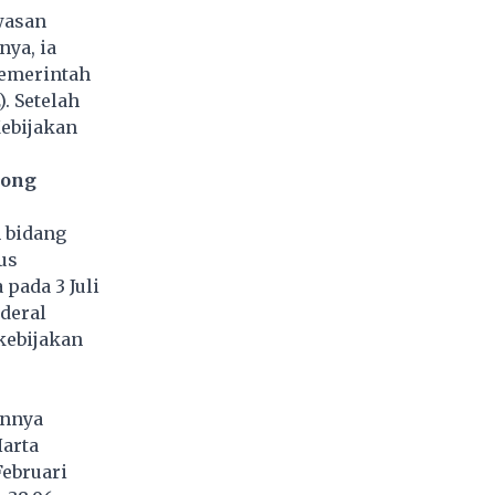
wasan
ya, ia
Pemerintah
. Setelah
Kebijakan
rong
n bidang
us
pada 3 Juli
nderal
kebijakan
annya
arta
ebruari