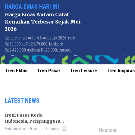
HARGA EMAS HARI INI
Harga Emas Antam Catat
Kenaikan Terbesar Sejak Mei
2026
Update emas Antam 6 Agustus 2026: naik
Rp50.000 ke Rp2.679.000, buyback
Rp2.490.000 melesat Rp90.000, spread
Rp189.000 tersempit sejak awal April 2026.
Tren Ekbis
Tren Pasar
Tren Leisure
Tren Inspiras
LATEST NEWS
Ironi Pasar Kerja
Indonesia, Pengangguran
Didominasi Lulusan SMK
Nasional
Muhammad Imam Hatami
in 15 minutes