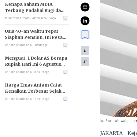
Kenapa Saham MDIA
Terbang Padahal Rugi dan
Terlilit Utang?
Muhammad Imam Hatami
8 hours ago
Usia 40-an Waktu Tepat
Siapkan Pensiun, Ini Pesan
Rhenald Kasali
Chrisna Chanis Cara
9 hours ago
-
A
Menguat, 1 Dolar AS Berapa
+
A
Rupiah Hari Ini 6 Agustus
2026?
Chrisna Chanis Cara
10 hours ago
Harga Emas Antam Catat
Kenaikan Terbesar Sejak
Mei 2026
Chrisna Chanis Cara
11 hours ago
Isa Rachmatarwata, dirj
JAKARTA - Kej