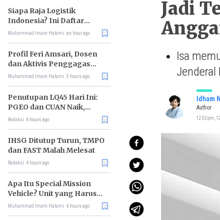
Jadi T
Siapa Raja Logistik
Indonesia? Ini Daftar
Angga
Pemimpin Pasarnya
Muhammad Imam Hatami
an hour ago
Isa memul
Profil Feri Amsari, Dosen
dan Aktivis Penggagas
Jenderal
Kabinet Bayangan
Muhammad Imam Hatami
3 hours ago
Penutupan LQ45 Hari Ini:
Idham N
PGEO dan CUAN Naik,
Author
MBMA Turun
12:02pm, 12
Redaksi
4 hours ago
IHSG Ditutup Turun, TMPO
dan FAST Malah Melesat
Redaksi
4 hours ago
Apa Itu Special Mission
Vehicle? Unit yang Harus
Bereskan Utang Whoosh
Muhammad Imam Hatami
6 hours ago
Rp116 T