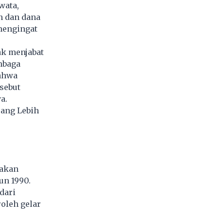
wata,
n dan dana
 mengingat
ak menjabat
mbaga
bahwa
sebut
a.
uang Lebih
pakan
un 1990.
dari
oleh gelar