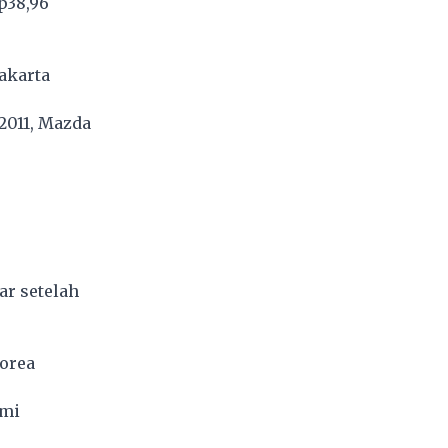
p38,96
Jakarta
 2011, Mazda
ar setelah
Korea
smi