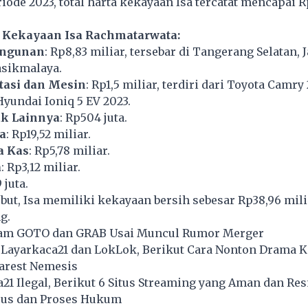
iode 2023, total harta kekayaan Isa tercatat mencapai R
a Kekayaan Isa Rachmatarwata:
angunan
: Rp8,83 miliar, tersebar di Tangerang Selatan, 
asikmalaya.
tasi dan Mesin
: Rp1,5 miliar, terdiri dari Toyota Camry
Hyundai Ioniq 5 EV 2023.
ak Lainnya
: Rp504 juta.
a
: Rp19,52 miliar.
a Kas
: Rp5,78 miliar.
a
: Rp3,12 miliar.
 juta.
sebut, Isa memiliki kekayaan bersih sebesar Rp38,96 mili
g.
ham GOTO dan GRAB Usai Muncul Rumor Merger
, Layarkaca21 dan LokLok, Berikut Cara Nonton Drama 
arest Nemesis
21 Ilegal, Berikut 6 Situs Streaming yang Aman dan Re
sus dan Proses Hukum