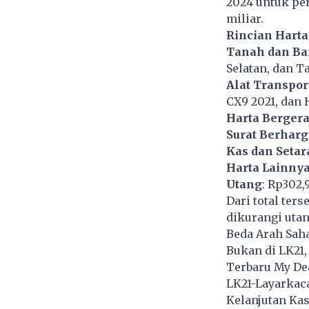
2024 untuk per
miliar.
Rincian Hart
Tanah dan B
Selatan, dan T
Alat Transpor
CX9 2021, dan 
Harta Berger
Surat Berharg
Kas dan Setar
Harta Lainny
Utang
: Rp302,9
Dari total ter
dikurangi utan
Beda Arah Sa
Bukan di LK21
Terbaru My De
LK21-Layarkaca
Kelanjutan Ka