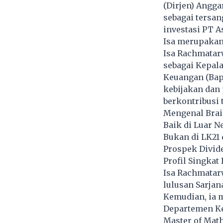
(Dirjen) Angg
sebagai tersa
investasi PT A
Isa merupakan
Isa Rachmatar
sebagai Kepal
Keuangan (Bap
kebijakan dan
berkontribusi 
Mengenal Brai
Baik di Luar N
Bukan di LK21
Prospek Divid
Profil Singkat
Isa Rachmatar
lulusan Sarjan
Kemudian, ia 
Departemen Ke
Master of Math