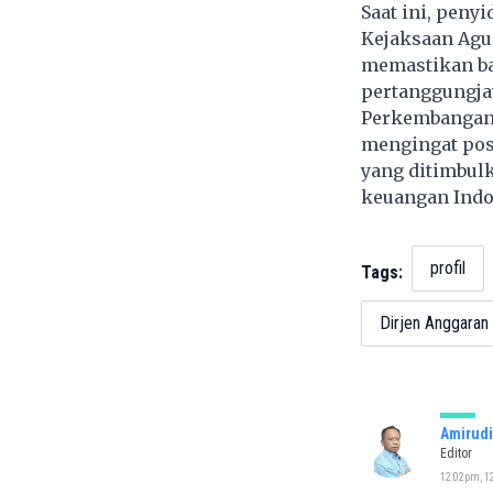
Saat ini, peny
Kejaksaan Agu
memastikan bah
pertanggungj
Perkembangan l
mengingat posi
yang ditimbul
keuangan Indo
profil
Tags:
Dirjen Anggara
Amirudi
Editor
12:02pm, 12