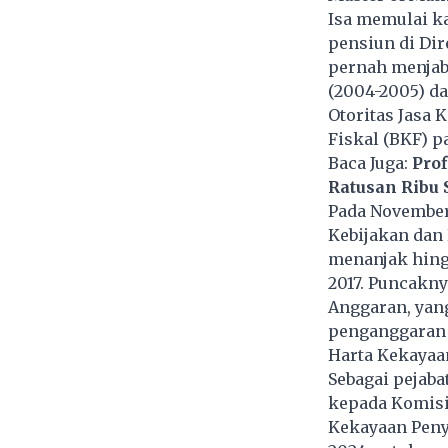
Isa memulai k
pensiun di Dir
pernah menjab
(2004-2005) da
Otoritas Jasa 
Fiskal (BKF) p
Baca Juga:
Prof
Ratusan Ribu
Pada November 
Kebijakan dan 
menanjak hingg
2017. Puncakny
Anggaran, yan
penganggaran 
Harta Kekayaa
Sebagai pejab
kepada Komisi
Kekayaan Peny