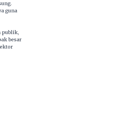
sung.
ya guna
 publik,
pak besar
ektor