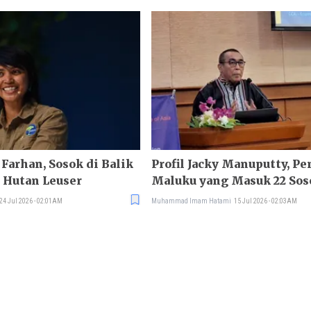
 Farhan, Sosok di Balik
Profil Jacky Manuputty, P
 Hutan Leuser
Maluku yang Masuk 22 Sos
Indonesia
24 Jul 2026 - 02:01AM
Muhammad Imam Hatami
15 Jul 2026 - 02:03AM