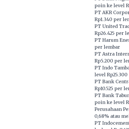
poin ke level 
PT AKR Corpor
Rp1.340 per l
PT United Trac
Rp26.425 per l
PT Harum Ener
per lembar
PT Astra Inter
Rp5.200 per l
PT Indo Tamba
level Rp25.300
PT Bank Centra
Rp10.525 per l
PT Bank Tabun
poin ke level 
Perusahaan Pe
0,68% atau mel
PT Indocement