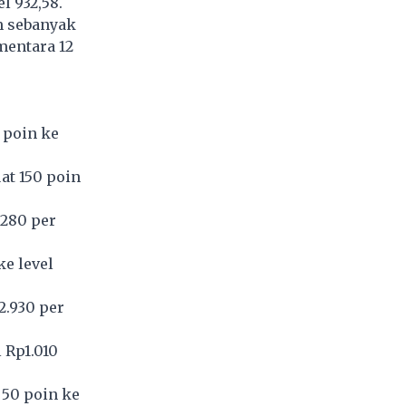
l 932,58.
m sebanyak
mentara 12
 poin ke
at 150 poin
.280 per
ke level
2.930 per
 Rp1.010
 50 poin ke