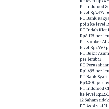
ke level Rp7.4
PT Indofood S
level Rp7.475 
PT Bank Rakyat
poin ke level 
PT Indah Kiat 
Rp8.125 per le
PT Sumber Alfa
level Rp3.550 
PT Bukit Asam
per lembar
PT Perusahaan
Rp1.495 per le
PT Bank Syaria
Rp3.000 per l
PT Indofood C
ke level Rp12.
12 Saham tidak
PT Aspirasi Hi