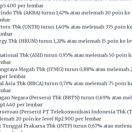
Rp5.400 per lembar
indo Tbk (
AKRA
) turun 1,47% atau melemah 20 poin ke 
embar
tors Tbk (
UNTR
) turun 1,40% atau melemah 375 poin ke
embar
gy Tbk (
HRUM
) turun 1,21% atau melemah 15 poin ke le
national Tbk (
ASII
) turun 0,95% atau melemah 50 poin ke
embar
ngraya Megah Tbk (
ITMG
) turun 0,88% atau melemah 
 per lembar
l Asia Tbk (
BBCA
) turun 0,71% atau melemah 75 poin ke
embar
gan Negara (Persero) Tbk (
BBTN
) turun 0,69% atau me
Rp1.440 per lembar
rseroan (Persero) PT Telekomunikasi Indonesia Tbk (
emah 20 poin ke level Rp2.900 per lembar
 Tunggal Prakarsa Tbk (
INTP
) turun 0,67% atau melem