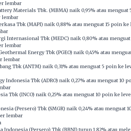
per lembar
tery Materials Tbk. (
MBMA
) naik 0,95% atau menguat 
r lembar
erkasa Tbk (
MAPI
) naik 0,88% atau menguat 15 poin ke 
mbar
i Internasional Tbk (
MEDC
) naik 0,80% atau menguat
per lembar
Geothermal Energy Tbk (
PGEO
) naik 0,45% atau menguat
er lembar
bang Tbk (
ANTM
) naik 0,31% atau menguat 5 poin ke lev
gy Indonesia Tbk (
ADRO
) naik 0,27% atau menguat 10 po
embar
sia Tbk (
INCO
) naik 0,25% atau menguat 10 poin ke leve
esia (Persero) Tbk (
SMGR
) naik 0,24% atau menguat 1
per lembar
n
 Indonesia (Persero) Tbk (
BBNI
) turun 1,82% atau mel