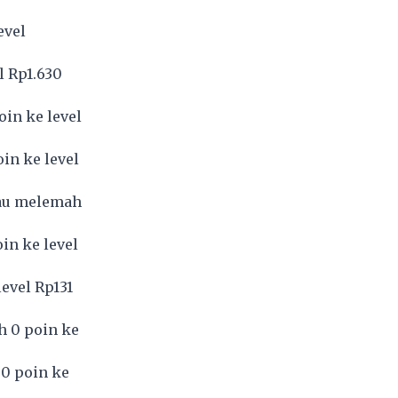
evel
l Rp1.630
in ke level
in ke level
tau melemah
in ke level
evel Rp131
h 0 poin ke
0 poin ke