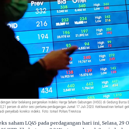
 dengan latar belakang pergerakan Indeks Harga Saham Gabungan (IHSG) di Gedung Bursa Ef
 0,21 persen di akhir sesi pertama perdagangan Jumat 17 Juli 2020. Kekhawatiran terkait g
njadi penyebab koreksi indeks. Foto: Ismail Pohan/TrenAsia
ks saham LQ45 pada perdagangan hari ini, Selasa, 29 