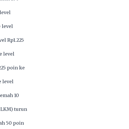
level
 level
vel Rp1.225
 level
225 poin ke
 level
lemah 10
TLKM
) turun
ah 50 poin