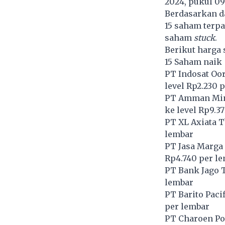
2024, pukul 09
Berdasarkan d
15 saham terpa
saham
stuck
.
Berikut harga 
15 Saham naik
PT Indosat Oo
level Rp2.230 
PT Amman Mine
ke level Rp9.3
PT XL Axiata T
lembar
PT Jasa Marga 
Rp4.740 per l
PT Bank Jago T
lembar
PT Barito Pacif
per lembar
PT Charoen Po