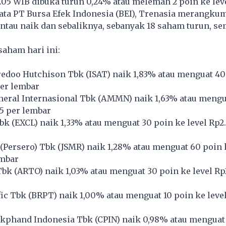
.05 WIB dibuka turun 0,24% atau melemah 2 poin ke leve
ata PT Bursa Efek Indonesia (BEI), Trenasia merangku
ntau naik dan sebaliknya, sebanyak 18 saham turun, se
saham hari ini:
redoo Hutchison Tbk (
ISAT
) naik 1,83% atau menguat 40
per lembar
ral Internasional Tbk (
AMMN
) naik 1,63% atau mengu
75 per lembar
bk (
EXCL
) naik 1,33% atau menguat 30 poin ke level Rp2
(Persero) Tbk (
JSMR
) naik 1,28% atau menguat 60 poin 
embar
bk (
ARTO
) naik 1,03% atau menguat 30 poin ke level Rp
ic Tbk (
BRPT
) naik 1,00% atau menguat 10 poin ke level
kphand Indonesia Tbk (
CPIN
) naik 0,98% atau menguat