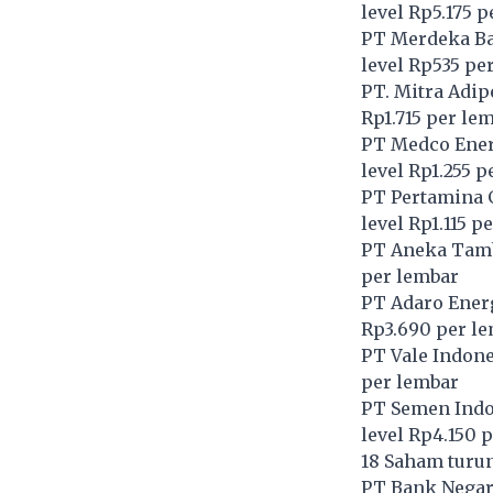
level Rp5.175 
PT Merdeka Bat
level Rp535 pe
PT. Mitra Adip
Rp1.715 per le
PT Medco Energ
level Rp1.255 
PT Pertamina 
level Rp1.115 p
PT Aneka Tam
per lembar
PT Adaro Ener
Rp3.690 per l
PT Vale Indone
per lembar
PT Semen Indon
level Rp4.150 
18 Saham turu
PT Bank Negara