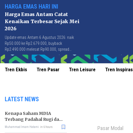
HARGA EMAS HARI INI
Harga Emas Antam Catat
Kenaikan Terbesar Sejak Mei
2026
Update emas Antam 6 Agustus 2026: naik
Rp50.000 ke Rp2.679.000, buyback
Rp2.490.000 melesat Rp90.000, spread
Rp189.000 tersempit sejak awal April 2026.
Tren Ekbis
Tren Pasar
Tren Leisure
Tren Inspiras
LATEST NEWS
Kenapa Saham MDIA
Terbang Padahal Rugi dan
Terlilit Utang?
Pasar Modal
Muhammad Imam Hatami
in 6 hours