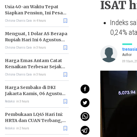
ISAT 
Usia 40-an Waktu Tepat
Siapkan Pensiun, Ini Pesan
Rhenald Kasali
Indeks sa
Chrisna Chanis Cara
in 4 hours
0,24% ata
Menguat, 1 Dolar AS Berapa
Rupiah Hari Ini 6 Agustus
2026?
Chrisna Chanis Cara
in 3 hours
trenasi
Author
Harga Emas Antam Catat
09:10am, 29
Kenaikan Terbesar Sejak
Mei 2026
Chrisna Chanis Cara
in 3 hours
Harga Sembako di DKI
Jakarta Kamis, 06 Agustus
2026, Daging Kambing
Redaksi
in 3 hours
Naik, Gula Pasir Turun
Pembukaan LQ45 Hari Ini:
HRTA dan CUAN Terbang,
MAPI Tiarap
Redaksi
in 2 hours