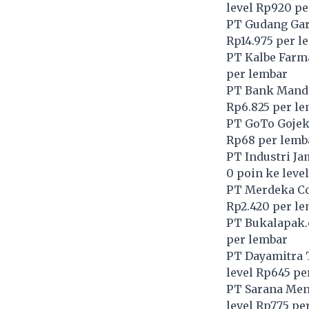
level Rp920 pe
PT Gudang Gar
Rp14.975 per l
PT Kalbe Farma
per lembar
PT Bank Mandir
Rp6.825 per l
PT GoTo Gojek
Rp68 per lemb
PT Industri Ja
0 poin ke leve
PT Merdeka Co
Rp2.420 per l
PT Bukalapak.
per lembar
PT Dayamitra 
level Rp645 pe
PT Sarana Men
level Rp775 pe