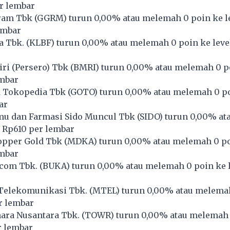
r lembar
am Tbk (
GGRM
) turun 0,00% atau melemah 0 poin ke l
embar
 Tbk. (
KLBF
) turun 0,00% atau melemah 0 poin ke leve
i (Persero) Tbk (
BMRI
) turun 0,00% atau melemah 0 po
embar
 Tokopedia Tbk (
GOTO
) turun 0,00% atau melemah 0 po
ar
mu dan Farmasi Sido Muncul Tbk (
SIDO
) turun 0,00% a
l Rp610 per lembar
pper Gold Tbk (
MDKA
) turun 0,00% atau melemah 0 po
embar
com Tbk. (
BUKA
) turun 0,00% atau melemah 0 poin ke l
Telekomunikasi Tbk. (
MTEL
) turun 0,00% atau melema
r lembar
ara Nusantara Tbk. (
TOWR
) turun 0,00% atau melemah 
r lembar