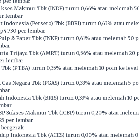
25 per lembar
ukses Makmur Tbk (
INDF
) turun 0,66% atau melemah 5
per lembar
 Indonesia (Persero) Tbk (
BBRI
) turun 0,63% atau mel
Rp4.730 per lembar
Pulp & Paper Tbk (
INKP
) turun 0,61% atau melemah 50 p
mbar
ria Trijaya Tbk (
AMRT
) turun 0,56% atau melemah 20 
per lembar
 Tbk (
PTBA
) turun 0,35% atau melemah 10 poin ke level
 Gas Negara Tbk (
PGAS
) turun 0,33% atau melemah 5 poi
mbar
h Indonesia Tbk (
BRIS
) turun 0,33% atau melemah 10 po
embar
BP Sukses Makmur Tbk (
ICBP
) turun 0,20% atau melem
625 per lembar
 bergerak
dup Indonesia Tbk (
ACES
) turun 0,00% atau melemah 0