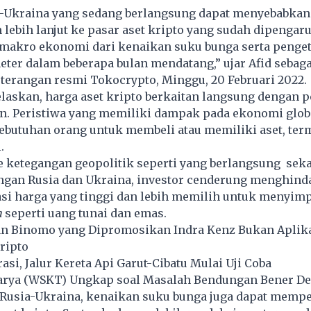
a-Ukraina yang sedang berlangsung dapat menyebabkan
 lebih lanjut ke pasar aset kripto yang sudah dipengaru
makro ekonomi dari kenaikan suku bunga serta penge
eter dalam beberapa bulan mendatang,” ujar Afid seba
eterangan resmi Tokocrypto, Minggu, 20 Februari 2022.
elaskan, harga aset kripto berkaitan langsung dengan
n. Peristiwa yang memiliki dampak pada ekonomi glob
butuhan orang untuk membeli atau memiliki aset, ter
l.
e ketegangan geopolitik seperti yang berlangsung sek
ngan Rusia dan Ukraina, investor cenderung menghinda
asi harga yang tinggi dan lebih memilih untuk menyimp
n
seperti uang tunai dan emas.
n Binomo yang Dipromosikan Indra Kenz Bukan Aplika
ripto
asi, Jalur Kereta Api Garut-Cibatu Mulai Uji Coba
arya (WSKT) Ungkap soal Masalah Bendungan Bener D
k Rusia-Ukraina, kenaikan suku bunga juga dapat memp