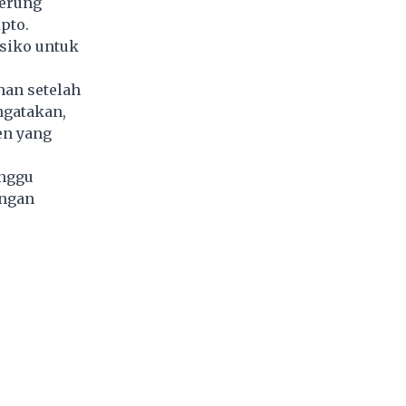
derung
pto.
isiko untuk
han setelah
ngatakan,
en yang
inggu
ngan