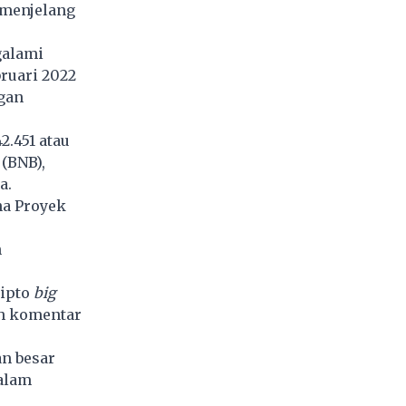
 menjelang
galami
ruari 2022
ngan
2.451 atau
(BNB),
a.
na Proyek
n
ripto
big
eh komentar
n besar
dalam