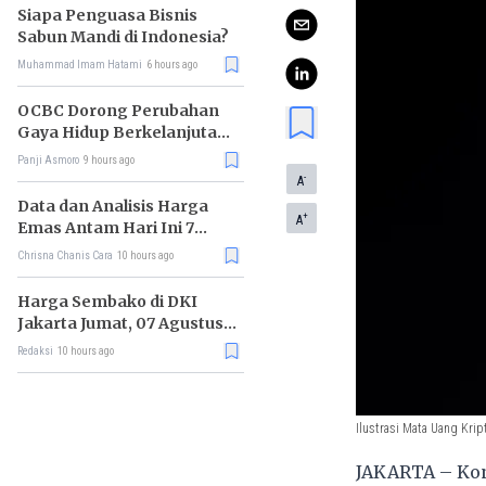
Siapa Penguasa Bisnis
Sabun Mandi di Indonesia?
Muhammad Imam Hatami
6 hours ago
OCBC Dorong Perubahan
Gaya Hidup Berkelanjutan
melalui Program RISE
Panji Asmoro
9 hours ago
-
A
Data dan Analisis Harga
+
A
Emas Antam Hari Ini 7
Agustus 2026
Chrisna Chanis Cara
10 hours ago
Harga Sembako di DKI
Jakarta Jumat, 07 Agustus
2026, Daging Sapi Naik, Gas
Redaksi
10 hours ago
Elpiji 3kg Turun
Ilustrasi Mata Uang Krip
JAKARTA – Kon