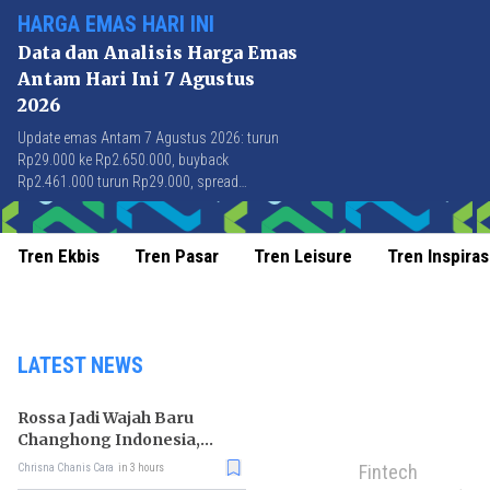
HARGA EMAS HARI INI
Data dan Analisis Harga Emas
Antam Hari Ini 7 Agustus
2026
Update emas Antam 7 Agustus 2026: turun
Rp29.000 ke Rp2.650.000, buyback
Rp2.461.000 turun Rp29.000, spread
Rp189.000 stabil di level terbaik sejak April
2026.
Tren Ekbis
Tren Pasar
Tren Leisure
Tren Inspiras
LATEST NEWS
Rossa Jadi Wajah Baru
Changhong Indonesia,
Garansi Produk Kini
Fintech
Chrisna Chanis Cara
in 3 hours
Sampai 25 Tahun