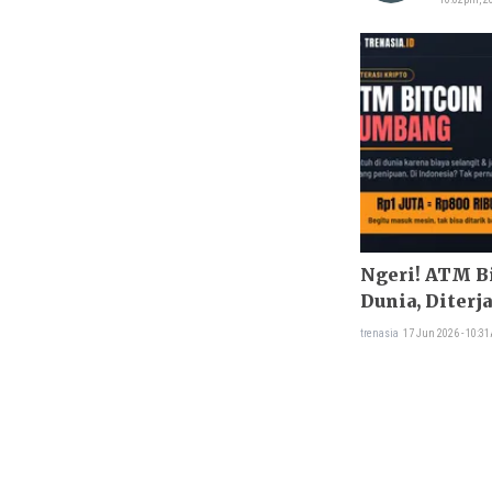
Ngeri! ATM B
Dunia, Diterj
trenasia
17 Jun 2026 - 10:3