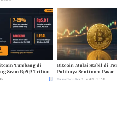
itcoin Tumbang di
Bitcoin Mulai Stabil di T
ang Scam Rp5,9 Triliun
Pulihnya Sentimen Pasar
1AM
Chrisna Chanis Cara
02 Jun 2026 - 08:37PM