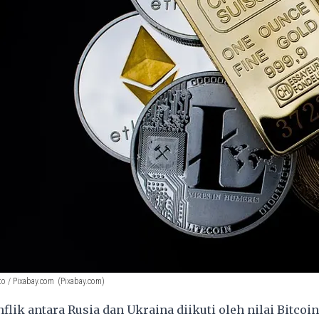
to / Pixabay.com
(Pixabay.com)
flik antara
Rusia
dan
Ukraina
diikuti oleh nilai
Bitcoin