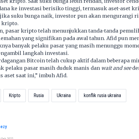
set kripto. Saat
suku bunga
lebih rendah, investor cen
na ke investasi berisiko tinggi, termasuk aset-aset kri
 jika suku bunga naik, investor pun akan mengurangi r
 kripto.
n, pasar kripto telah menunjukkan tanda-tanda pemuli
emahan yang signifikan pada awal tahun. Afid pun me
aknya banyak pelaku pasar yang masih menunggu mom
engambil langkah
investasi.
dagangan Bitcoin telah cukup aktif dalam beberapa m
yak pelaku pasar masih duduk manis dan
wait and see
de
s aset saat ini,” imbuh Afid.
Kripto
Rusia
Ukraina
konflik rusia ukraina
Rezy
 Feb, 2022