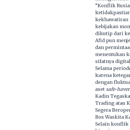
“Konflik Rusi
ketidakpastian
kekhawatiran 
kebijakan mon
dikutip dari k
Afid pun menj
dan permintaa
menentukan ke
sifatnya digita
Selama period
karena ketega
dengan fluktu
aset
safe-have
Kadin Tegaska
Trading atau K
Segera Beroper
Bos Waskita K
Selain konfli