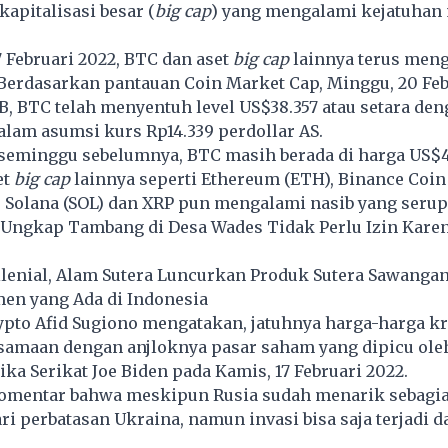
kapitalisasi besar (
big cap
) yang mengalami kejatuhan
7 Februari 2022, BTC dan aset
big cap
lainnya terus men
Berdasarkan pantauan Coin Market Cap, Minggu, 20 Feb
B, BTC telah menyentuh level US$38.357 atau setara de
dalam asumsi kurs Rp14.339 perdollar AS.
 seminggu sebelumnya, BTC masih berada di harga US$4
et
big cap
lainnya seperti Ethereum (ETH), Binance Coin 
, Solana (SOL) dan XRP pun mengalami nasib yang serup
Ungkap Tambang di Desa Wades Tidak Perlu Izin Kare
lenial, Alam Sutera Luncurkan Produk Sutera Sawanga
men yang Ada di Indonesia
pto Afid Sugiono mengatakan, jatuhnya harga-harga k
rsamaan dengan anjloknya pasar
saham
yang dipicu ol
ka Serikat Joe Biden pada Kamis, 17 Februari 2022.
omentar bahwa meskipun Rusia sudah menarik sebagia
i perbatasan Ukraina, namun invasi bisa saja terjadi 