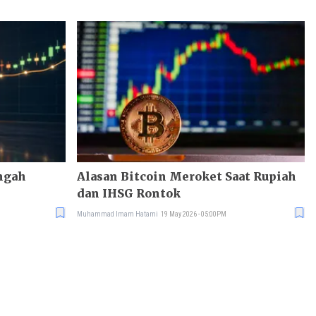
engah
Alasan Bitcoin Meroket Saat Rupiah
dan IHSG Rontok
Muhammad Imam Hatami
19 May 2026 - 05:00PM