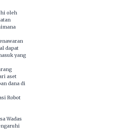
hi oleh
tatan
gaimana
 penawaran
al dapat
masuk yang
arang
ri aset
an dana di
si Robot
esa Wadas
engaruhi