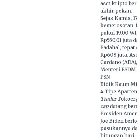
aset
kripto
ber
akhir pekan.
Sejak Kamis, 1
kemerosotan. 
pukul 19.00 WI
Rp550,01 juta 
Padahal, tepat
Rp608 juta. As
Cardano (ADA)
Menteri ESDM 
PSN
Bidik Kaum Mi
4 Tipe Aparte
Trader
Tokocry
cap
datang be
Presiden Ameri
Joe Biden
berk
pasukannya dar
hitungan hari.