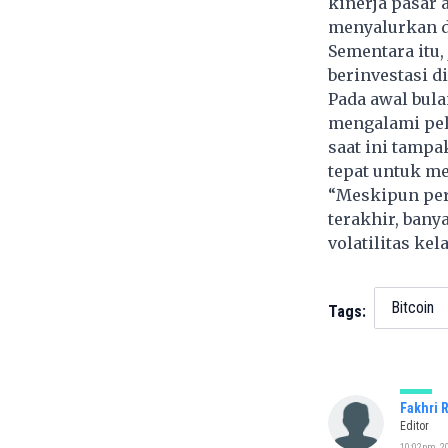
kinerja pasar a
menyalurkan da
Sementara itu,
berinvestasi di
Pada awal bula
mengalami pel
saat ini tamp
tepat untuk m
“Meskipun per
terakhir, ban
volatilitas kela
Bitcoin
Tags:
Fakhri 
Editor
10:02pm, 20