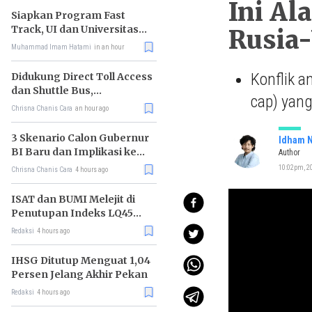
Ini Al
Siapkan Program Fast
Track, UI dan Universitas
Rusia
Agung Podomoro Jalin
Muhammad Imam Hatami
in an hour
Kemitraan
Konflik an
Didukung Direct Toll Access
dan Shuttle Bus,
cap) yan
Paramount Petals Kian
Chrisna Chanis Cara
an hour ago
Prospektif
3 Skenario Calon Gubernur
Idham N
BI Baru dan Implikasi ke
Author
Pasar
10:02pm, 20
Chrisna Chanis Cara
4 hours ago
ISAT dan BUMI Melejit di
Penutupan Indeks LQ45
Hari Ini
Redaksi
4 hours ago
IHSG Ditutup Menguat 1,04
Persen Jelang Akhir Pekan
Redaksi
4 hours ago