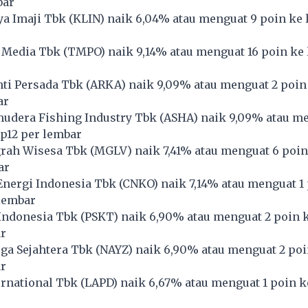
bar
a Imaji Tbk (
KLIN
) naik 6,04% atau menguat 9 poin ke 
 Media Tbk (
TMPO
) naik 9,14% atau menguat 16 poin ke 
ti Persada Tbk (
ARKA
) naik 9,09% atau menguat 2 poin 
ar
udera Fishing Industry Tbk (
ASHA
) naik 9,09% atau m
Rp12 per lembar
rah Wisesa Tbk (
MGLV
) naik 7,41% atau menguat 6 poin
ar
Energi Indonesia Tbk (
CNKO
) naik 7,14% atau menguat 1
 lembar
Indonesia Tbk (
PSKT
) naik 6,90% atau menguat 2 poin k
r
a Sejahtera Tbk (
NAYZ
) naik 6,90% atau menguat 2 poi
r
rnational Tbk (
LAPD
) naik 6,67% atau menguat 1 poin k