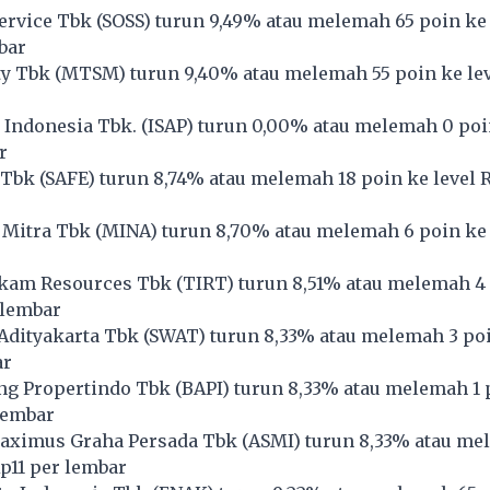
ervice Tbk (
SOSS
) turun 9,49% atau melemah 65 poin ke 
bar
y Tbk (
MTSM
) turun 9,40% atau melemah 55 poin ke le
 Indonesia Tbk. (
ISAP
) turun 0,00% atau melemah 0 poin
r
 Tbk (
SAFE
) turun 8,74% atau melemah 18 poin ke level 
Mitra Tbk (
MINA
) turun 8,70% atau melemah 6 poin ke 
kam Resources Tbk (
TIRT
) turun 8,51% atau melemah 4
 lembar
dityakarta Tbk (
SWAT
) turun 8,33% atau melemah 3 poi
ar
ng Propertindo Tbk (
BAPI
) turun 8,33% atau melemah 1 
 lembar
aximus Graha Persada Tbk (
ASMI
) turun 8,33% atau me
Rp11 per lembar