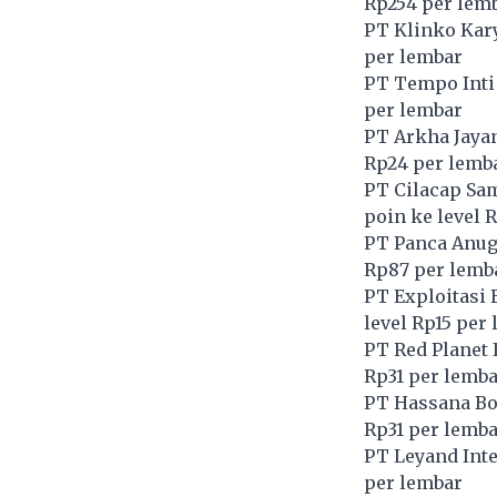
Rp254 per lem
PT Klinko Kary
per lembar
PT Tempo Inti
per lembar
PT Arkha Jayan
Rp24 per lemb
PT Cilacap Sam
poin ke level 
PT Panca Anug
Rp87 per lemb
PT Exploitasi 
level Rp15 per
PT Red Planet 
Rp31 per lemba
PT Hassana Bog
Rp31 per lemba
PT Leyand Inte
per lembar