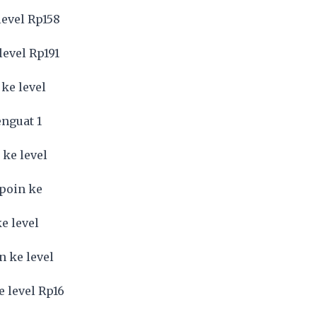
level Rp158
level Rp191
ke level
enguat 1
 ke level
 poin ke
e level
n ke level
e level Rp16