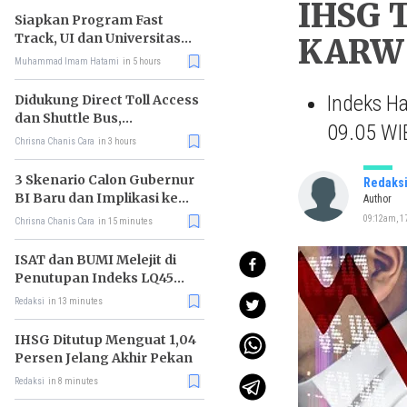
IHSG T
Siapkan Program Fast
Track, UI dan Universitas
KARW 
Agung Podomoro Jalin
Muhammad Imam Hatami
in 5 hours
Kemitraan
Indeks Ha
Didukung Direct Toll Access
dan Shuttle Bus,
09.05 WIB
Paramount Petals Kian
Chrisna Chanis Cara
in 3 hours
Prospektif
3 Skenario Calon Gubernur
Redaks
BI Baru dan Implikasi ke
Author
Pasar
09:12am, 17
Chrisna Chanis Cara
in 15 minutes
ISAT dan BUMI Melejit di
Penutupan Indeks LQ45
Hari Ini
Redaksi
in 13 minutes
IHSG Ditutup Menguat 1,04
Persen Jelang Akhir Pekan
Redaksi
in 8 minutes