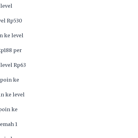
level
vel Rp530
 ke level
Rp188 per
level Rp63
 poin ke
n ke level
poin ke
lemah 1