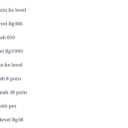
in ke level
evel Rp386
mah 650
el Rp3.990
n ke level
ah 8 poin
mah 38 poin
p66 per
level Rp38