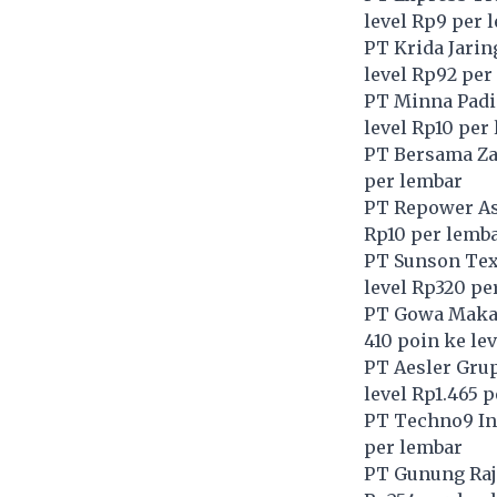
level Rp9 per 
PT Krida Jarin
level Rp92 per
PT Minna Padi 
level Rp10 per
PT Bersama Zat
per lembar
PT Repower As
Rp10 per lemb
PT Sunson Text
level Rp320 pe
PT Gowa Makas
410 poin ke le
PT Aesler Grup
level Rp1.465 
PT Techno9 In
per lembar
PT Gunung Raja