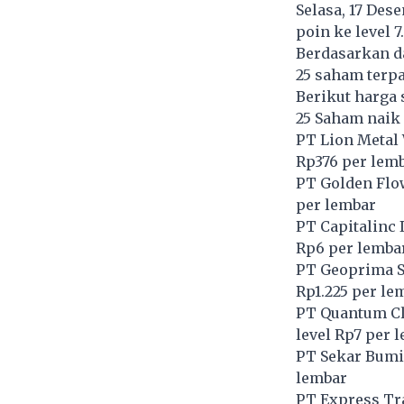
Selasa, 17 Des
poin ke level 7.
Berdasarkan d
25 saham terpa
Berikut harga 
25 Saham naik
PT Lion Metal
Rp376 per lem
PT Golden Flo
per lembar
PT Capitalinc 
Rp6 per lemba
PT Geoprima S
Rp1.225 per le
PT Quantum Cl
level Rp7 per 
PT Sekar Bumi
lembar
PT Express Tr