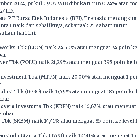
ember 2024, pukul 09.05 WIB dibuka turun 0,24% atau m
241,15.
ata PT Bursa Efek Indonesia (BEI), Trenasia merangku
ntau naik dan sebaliknya, sebanyak 25 saham turun.
saham hari ini:
 Works Tbk (
LION
) naik 24,50% atau menguat 74 poin ke
bar
wer Tbk (
POLU
) naik 21,29% atau menguat 395 poin ke l
Investment Tbk (
MTFN
) naik 20,00% atau menguat 1 poi
r
olusi Tbk (
GPSO
) naik 17,79% atau menguat 185 poin ke 
mbar
overa Investama Tbk (
KREN
) naik 16,67% atau menguat 
lembar
 Tbk (
SKBM
) naik 14,41% atau menguat 85 poin ke level
ansindo Utama Tbk (
TAXI
) naik 12,50% atau menguat 1 