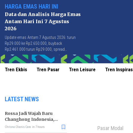
HARGA EMAS HARI INI
Data dan Analisis Harga Emas
Antam Hari Ini 7 Agustus
2026
Update emas Antam 7 Agustus 2026: turun
Rp29.000 ke Rp2.650.000, buyback
Rp2.461.000 turun Rp29.000, spread
Rp189.000 stabil di level terbaik sejak April
2026.
Tren Ekbis
Tren Pasar
Tren Leisure
Tren Inspiras
LATEST NEWS
Rossa Jadi Wajah Baru
Changhong Indonesia,
Garansi Produk Kini
Pasar Modal
Chrisna Chanis Cara
in 7 hours
Sampai 25 Tahun