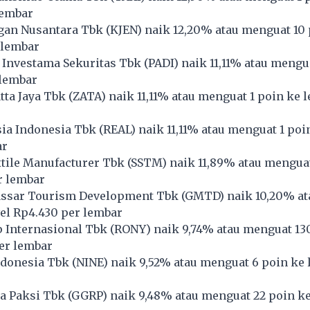
lembar
gan Nusantara Tbk (
KJEN
) naik 12,20% atau menguat 10
 lembar
Investama Sekuritas Tbk (
PADI
) naik 11,11% atau mengu
 lembar
ta Jaya Tbk (
ZATA
) naik 11,11% atau menguat 1 poin ke l
ia Indonesia Tbk (
REAL
) naik 11,11% atau menguat 1 poi
ar
ile Manufacturer Tbk (
SSTM
) naik 11,89% atau mengua
r lembar
sar Tourism Development Tbk (
GMTD
) naik 10,20% a
vel Rp4.430 per lembar
 Internasional Tbk (
RONY
) naik 9,74% atau menguat 13
per lembar
donesia Tbk (
NINE
) naik 9,52% atau menguat 6 poin ke 
 Paksi Tbk (
GGRP
) naik 9,48% atau menguat 22 poin ke