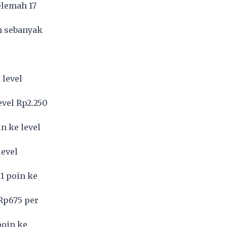
elemah 17
m sebanyak
 level
evel Rp2.250
n ke level
level
1 poin ke
 Rp675 per
poin ke