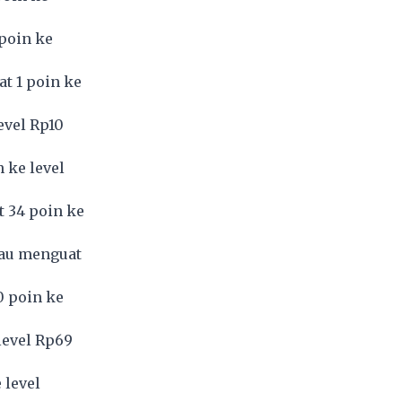
 poin ke
at 1 poin ke
evel Rp10
n ke level
t 34 poin ke
tau menguat
0 poin ke
level Rp69
 level