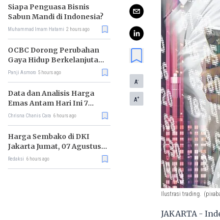
Siapa Penguasa Bisnis
Sabun Mandi di Indonesia?
Muhammad Imam Hatami
2 hours ago
OCBC Dorong Perubahan
Gaya Hidup Berkelanjutan
melalui Program RISE
Panji Asmoro
5 hours ago
-
A
Data dan Analisis Harga
+
A
Emas Antam Hari Ini 7
Agustus 2026
Chrisna Chanis Cara
6 hours ago
Harga Sembako di DKI
Jakarta Jumat, 07 Agustus
2026, Daging Sapi Naik, Gas
Redaksi
6 hours ago
Elpiji 3kg Turun
Ilustrasi trading.
(pixab
JAKARTA - Ind