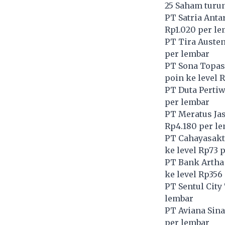
25 Saham turu
PT Satria Anta
Rp1.020 per l
PT Tira Austen
per lembar
PT Sona Topas
poin ke level 
PT Duta Pertiw
per lembar
PT Meratus Jas
Rp4.180 per l
PT Cahayasakti
ke level Rp73 
PT Bank Artha 
ke level Rp356
PT Sentul City 
lembar
PT Aviana Sina
per lembar