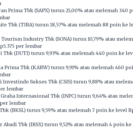
n
ran Prima Tbk (
SAPX
) turun 25,00% atau melemah 340 po
embar
ite Tbk (
TIRA
) turun 18,57% atau melemah 88 poin ke l
 Tourism Industry Tbk (
SONA
) turun 10,79% atau mele
Rp5.375 per lembar
i Tbk (
DUTI
) turun 9,93% atau melemah 440 poin ke lev
a Prima Tbk (
KARW
) turun 9,91% atau melemah 460 poi
embar
 Investindo Sukses Tbk (
CSIS
) turun 9,88% atau melem
per lembar
Graha Internasional Tbk (
INPC
) turun 9,64% atau mele
 per lembar
Tbk (
BKSL
) turun 9,59% atau melemah 7 poin ke level R
r Abadi Tbk (
IRSX
) turun 9,52% atau melemah 4 poin ke 