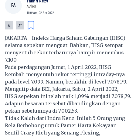
Fakhri Rezy
FA
Author
10:04am, 02 Apr, 2022
-
+
A
A
JAKARTA -
Indeks Harga Saham Gabungan
(IHSG)
selama sepekan menguat. Bahkan, IHSG sempat
menyentuh rekor terbarunya hampir menembus
7.100.
Pada perdagangan Jumat, 1 April 2022, IHSG
kembali menyentuh rekor tertinggi intraday-nya
pada level 7.099. Namun, berakhir di level 7.078,79.
Mengutip data BEI, Jakarta, Sabtu, 2 April 2022,
IHSG sepekan ini telah naik 1,09% menjadi 7.078,79.
Adapun besaran tersebut dibandingkan dengan
pekan sebelumnya di 7.002,53.
Tidak Kalah dari Indra Kenz, Inilah 5 Orang yang
Rela Berbohong untuk Pamer Harta Kekayaan
Sentil Crazy Rich yang Senang Flexing,