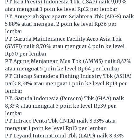
PT Isra Presisi Indonesia Tbk. (
ISAP
) naik 9,09%
atau menguat 1 poin ke level Rp12 per lembar
PT. Anugerah Spareparts Sejahtera Tbk (
AEGS
) naik
5,88% atau menguat 2 poin ke level Rp36 per
lembar
PT Garuda Maintenance Facility Aero Asia Tbk
(
GMFI
) naik 8,70% atau menguat 4 poin ke level
Rp50 per lembar
PT Agung Menjangan Mas Tbk (
AMMS
) naik 8,47%
atau menguat 5 poin ke level Rp64 per lembar
PT Cilacap Samudera Fishing Industry Tbk (
ASHA
)
naik 8,33% atau menguat 1 poin ke level Rp13 per
lembar
PT. Garuda Indonesia (Persero) Tbk (
GIAA
) naik
8,33% atau menguat 3 poin ke level Rp39 per
lembar
PT Intraco Penta Tbk (
INTA
) naik 8,33% atau
menguat 1 poin ke level Rp13 per lembar
PT Leyand International Tbk (
LAPD
) naik 8,33%