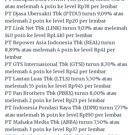
atau melemah 4 poin ke level Rp38 per lembar
PT Djasa Ubersakti Tbk (
PTDU
) turun 9,09% atau
melemah 2 poin ke level Rp20 per lembar
PT Link Net Tbk (
LINK
) turun 9,03% atau melemah
140 poin ke level Rp1.410 per lembar
PT Repower Asia Indonesia Tbk (
REAL
) turun
8,89% atau melemah 4 poin ke level Rp41 per
lembar
PT GTS Internasional Tbk (
GTSI
) turun 8,70% atau
melemah 4 poin ke level Rp42 per lembar
PT Lautan Luas Tbk (
LTLS
) turun 5,50% atau
melemah 55 poin ke level Rp945 per lembar
PT Pan Brothers Tbk (
PBRX
) turun 8,00% atau
melemah 2 poin ke level Rp23 per lembar
PT Indonesia Pondasi Raya Tbk (
IDPR
) turun 7,77%
atau melemah 16 poin ke level Rp190 per lembar
PT Mahaka Media Tbk (
ABBA
) turun 7,50% atau
melemah 3 poin ke level Rp37 per lembar