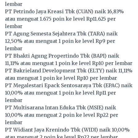
lembar
PT Petrindo Jaya Kreasi Tbk (
CUAN
) naik 16,83%
atau menguat 1.675 poin ke level Rp11.625 per
lembar
PT Agung Semesta Sejahtera Tbk (
TARA
) naik
12,50% atau menguat 1 poin ke level Rp9 per
lembar
PT Bhakti Agung Propertindo Tbk (
BAPI
) naik
11,11% atau menguat 1 poin ke level Rp10 per lembar
PT Bakrieland Development Tbk (
ELTY
) naik 11,11%
atau menguat 1 poin ke level Rp10 per lembar
PT Megalestari Epack Sentosaraya Tbk (
EPAC
) naik
10,00% atau menguat 1 poin ke level Rp11 per
lembar
PT Multisarana Intan Eduka Tbk (
MSIE
) naik
10,00% atau menguat 2 poin ke level Rp22 per
lembar
PT Widiant Jaya Krenindo Tbk (
WIDI
) naik 10,00%
atau menguat 2 poin ke level Rp22 per lembar