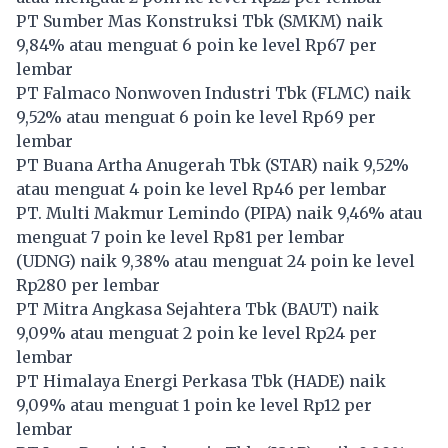
PT Sumber Mas Konstruksi Tbk (
SMKM
) naik
9,84% atau menguat 6 poin ke level Rp67 per
lembar
PT Falmaco Nonwoven Industri Tbk (
FLMC
) naik
9,52% atau menguat 6 poin ke level Rp69 per
lembar
PT Buana Artha Anugerah Tbk (
STAR
) naik 9,52%
atau menguat 4 poin ke level Rp46 per lembar
PT. Multi Makmur Lemindo (
PIPA
) naik 9,46% atau
menguat 7 poin ke level Rp81 per lembar
(
UDNG
) naik 9,38% atau menguat 24 poin ke level
Rp280 per lembar
PT Mitra Angkasa Sejahtera Tbk (
BAUT
) naik
9,09% atau menguat 2 poin ke level Rp24 per
lembar
PT Himalaya Energi Perkasa Tbk (
HADE
) naik
9,09% atau menguat 1 poin ke level Rp12 per
lembar