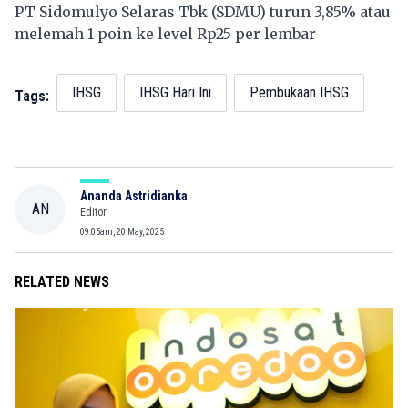
PT Sidomulyo Selaras Tbk (
SDMU
) turun 3,85% atau
melemah 1 poin ke level Rp25 per lembar
IHSG
IHSG Hari Ini
Pembukaan IHSG
Tags:
Ananda Astridianka
AN
Editor
09:05am, 20 May, 2025
RELATED NEWS