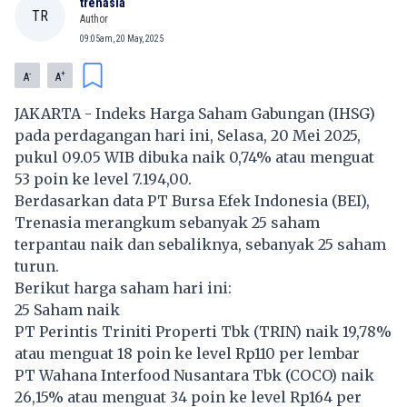
trenasia
TR
Author
09:05am, 20 May, 2025
-
+
A
A
JAKARTA - Indeks Harga Saham Gabungan (IHSG)
pada perdagangan hari ini, Selasa, 20 Mei 2025,
pukul 09.05 WIB dibuka naik 0,74% atau menguat
53 poin ke level 7.194,00.
Berdasarkan data PT Bursa Efek Indonesia (BEI),
Trenasia merangkum sebanyak 25 saham
terpantau naik dan sebaliknya, sebanyak 25 saham
turun.
Berikut harga saham hari ini:
25 Saham naik
PT Perintis Triniti Properti Tbk (
TRIN
) naik 19,78%
atau menguat 18 poin ke level Rp110 per lembar
PT Wahana Interfood Nusantara Tbk (
COCO
) naik
26,15% atau menguat 34 poin ke level Rp164 per