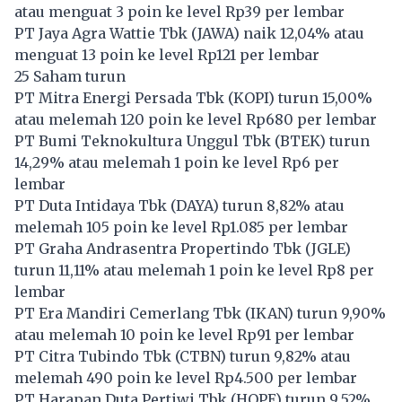
atau menguat 3 poin ke level Rp39 per lembar
PT Jaya Agra Wattie Tbk (
JAWA
) naik 12,04% atau
menguat 13 poin ke level Rp121 per lembar
25 Saham turun
PT Mitra Energi Persada Tbk (
KOPI
) turun 15,00%
atau melemah 120 poin ke level Rp680 per lembar
PT Bumi Teknokultura Unggul Tbk (
BTEK
) turun
14,29% atau melemah 1 poin ke level Rp6 per
lembar
PT Duta Intidaya Tbk (
DAYA
) turun 8,82% atau
melemah 105 poin ke level Rp1.085 per lembar
PT Graha Andrasentra Propertindo Tbk (
JGLE
)
turun 11,11% atau melemah 1 poin ke level Rp8 per
lembar
PT Era Mandiri Cemerlang Tbk (
IKAN
) turun 9,90%
atau melemah 10 poin ke level Rp91 per lembar
PT Citra Tubindo Tbk (
CTBN
) turun 9,82% atau
melemah 490 poin ke level Rp4.500 per lembar
PT Harapan Duta Pertiwi Tbk (
HOPE
) turun 9,52%