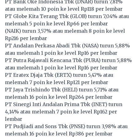
PT Bank Oke Indonesia Tbk (
DNAR
) turun 7,81%
atau melemah 10 poin ke level Rp118 per lembar
PT Globe Kita Terang Tbk (
GLOB
) turun 7,04% atau
melemah 5 poin ke level Rp66 per lembar
(
NAIK
) turun 3,57% atau melemah 8 poin ke level
Rp216 per lembar
PT Andalan Perkasa Abadi Tbk (
NASA
) turun 5,88%
atau melemah 1 poin ke level Rp16 per lembar
PT Putra Rajawali Kencana Tbk (
PURA
) turun 5,88%
atau melemah 1 poin ke level Rp16 per lembar
PT Eratex Djaja Tbk (
ERTX
) turun 5,47% atau
melemah 7 poin ke level Rp121 per lembar
PT Jaya Trishindo Tbk (
HELI
) turun 5,71% atau
melemah 16 poin ke level Rp264 per lembar
PT Sinergi Inti Andalan Prima Tbk (
INET
) turun
4,14% atau melemah 7 poin ke level Rp162 per
lembar
PT Pudjiadi and Sons Tbk (
PNSE
) turun 3,98% atau
melemah 16 poin ke level Rp386 per lembar