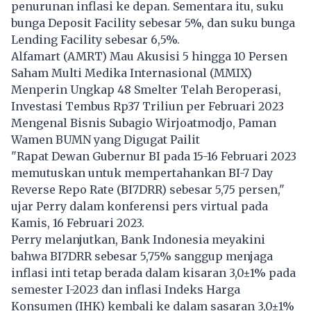
penurunan inflasi ke depan. Sementara itu, suku
bunga Deposit Facility sebesar 5%, dan suku bunga
Lending Facility sebesar 6,5%.
Alfamart (AMRT) Mau Akusisi 5 hingga 10 Persen
Saham Multi Medika Internasional (MMIX)
Menperin Ungkap 48 Smelter Telah Beroperasi,
Investasi Tembus Rp37 Triliun per Februari 2023
Mengenal Bisnis Subagio Wirjoatmodjo, Paman
Wamen BUMN yang Digugat Pailit
"Rapat Dewan Gubernur BI pada 15-16 Februari 2023
memutuskan untuk mempertahankan BI-7 Day
Reverse Repo Rate (BI7DRR) sebesar 5,75 persen,"
ujar Perry dalam konferensi pers virtual pada
Kamis, 16 Februari 2023.
Perry melanjutkan, Bank Indonesia meyakini
bahwa BI7DRR sebesar 5,75% sanggup menjaga
inflasi inti tetap berada dalam kisaran 3,0±1% pada
semester I-2023 dan inflasi Indeks Harga
Konsumen (IHK) kembali ke dalam sasaran 3,0±1%