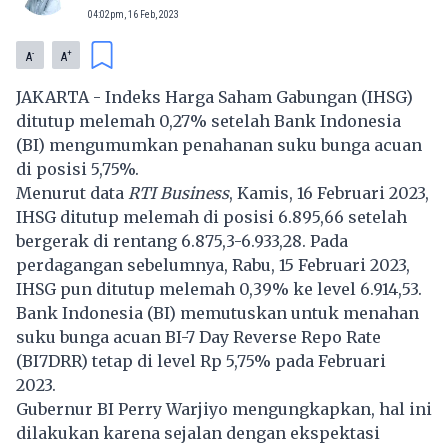
04:02pm, 16 Feb, 2023
-
+
A
A
JAKARTA - Indeks Harga Saham Gabungan (IHSG)
ditutup melemah 0,27% setelah Bank Indonesia
(BI) mengumumkan penahanan suku bunga acuan
di posisi 5,75%.
Menurut data
RTI Business
, Kamis, 16 Februari 2023,
IHSG ditutup melemah di posisi 6.895,66 setelah
bergerak di rentang 6.875,3-6.933,28. Pada
perdagangan sebelumnya, Rabu, 15 Februari 2023,
IHSG pun ditutup melemah 0,39% ke level 6.914,53.
Bank Indonesia (BI) memutuskan untuk menahan
suku bunga acuan BI-7 Day Reverse Repo Rate
(BI7DRR) tetap di level Rp 5,75% pada Februari
2023.
Gubernur BI Perry Warjiyo mengungkapkan, hal ini
dilakukan karena sejalan dengan ekspektasi