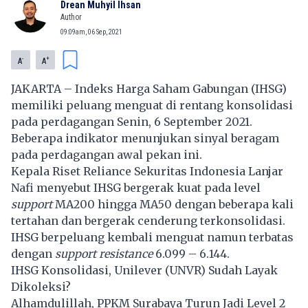
Drean Muhyil Ihsan
Author
09:09am, 06 Sep, 2021
-
+
A
A
JAKARTA – Indeks Harga Saham Gabungan (
IHSG
)
memiliki peluang menguat di rentang konsolidasi
pada perdagangan Senin, 6 September 2021.
Beberapa indikator menunjukan sinyal beragam
pada perdagangan awal pekan ini.
Kepala Riset Reliance Sekuritas Indonesia Lanjar
Nafi menyebut
IHSG
bergerak kuat pada level
support
MA200 hingga MA50 dengan beberapa kali
tertahan dan bergerak cenderung terkonsolidasi.
IHSG
berpeluang kembali menguat namun terbatas
dengan
support resistance
6.099 – 6.144.
IHSG Konsolidasi, Unilever (UNVR) Sudah Layak
Dikoleksi?
Alhamdulillah, PPKM Surabaya Turun Jadi Level 2