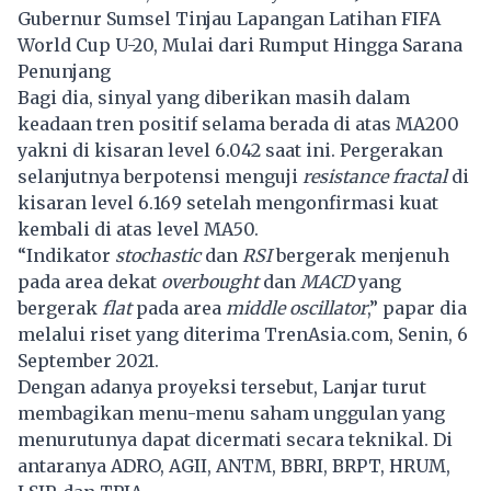
Gubernur Sumsel Tinjau Lapangan Latihan FIFA
World Cup U-20, Mulai dari Rumput Hingga Sarana
Penunjang
Bagi dia, sinyal yang diberikan masih dalam
keadaan tren positif selama berada di atas MA200
yakni di kisaran level 6.042 saat ini. Pergerakan
selanjutnya berpotensi menguji
resistance fractal
di
kisaran level 6.169 setelah mengonfirmasi kuat
kembali di atas level MA50.
“Indikator
stochastic
dan
RSI
bergerak menjenuh
pada area dekat
overbought
dan
MACD
yang
bergerak
flat
pada area
middle oscillator
,” papar dia
melalui riset yang diterima TrenAsia.com, Senin, 6
September 2021.
Dengan adanya proyeksi tersebut, Lanjar turut
membagikan menu-menu saham unggulan yang
menurutunya dapat dicermati secara teknikal. Di
antaranya ADRO, AGII, ANTM, BBRI, BRPT, HRUM,