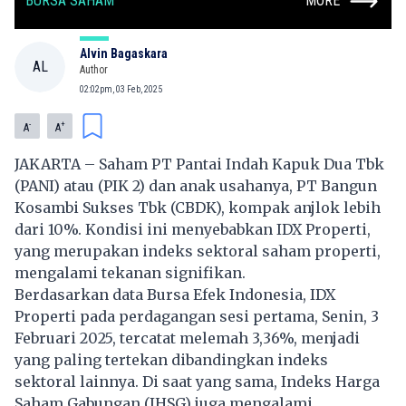
BURSA SAHAM
MORE
Alvin Bagaskara
AL
Author
02:02pm, 03 Feb, 2025
-
+
A
A
JAKARTA – Saham PT Pantai Indah Kapuk Dua Tbk
(PANI) atau (PIK 2) dan anak usahanya, PT Bangun
Kosambi Sukses Tbk (CBDK), kompak anjlok lebih
dari 10%. Kondisi ini menyebabkan IDX Properti,
yang merupakan indeks sektoral saham properti,
mengalami tekanan signifikan.
Berdasarkan data Bursa Efek Indonesia, IDX
Properti pada perdagangan sesi pertama, Senin, 3
Februari 2025, tercatat melemah 3,36%, menjadi
yang paling tertekan dibandingkan indeks
sektoral lainnya. Di saat yang sama, Indeks Harga
Saham Gabungan (IHSG) juga mengalami