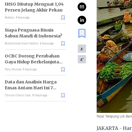
IHSG Ditutup Menguat 1,04
Persen Jelang Akhir Pekan
Redaksi
4 hours ago
Siapa Penguasa Bisnis
Sabun Mandi di Indonesia?
Muhammad Imam Hatami
6 hours ago
-
A
OCBC Dorong Perubahan
+
A
Gaya Hidup Berkelanjutan
melalui Program RISE
Panji Asmoro
9 hours ago
Data dan Analisis Harga
Emas Antam Hari Ini 7
Agustus 2026
Chrisna Chanis Cara
10 hours ago
Pasar Terapung Lok Baint
JAKARTA - Hari