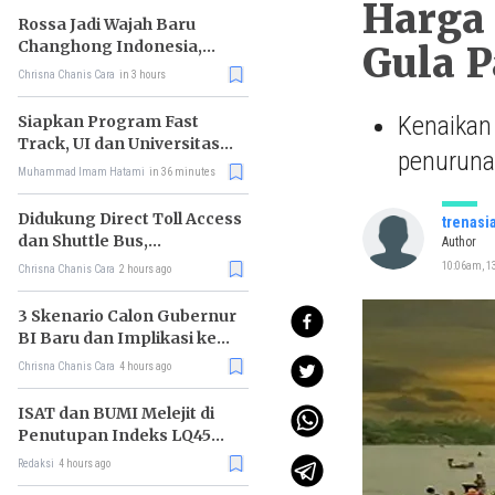
Harga 
Rossa Jadi Wajah Baru
Changhong Indonesia,
Gula P
Garansi Produk Kini
Chrisna Chanis Cara
in 3 hours
Sampai 25 Tahun
Kenaikan 
Siapkan Program Fast
Track, UI dan Universitas
penuruna
Agung Podomoro Jalin
Muhammad Imam Hatami
in 36 minutes
Kemitraan
Didukung Direct Toll Access
trenasi
dan Shuttle Bus,
Author
Paramount Petals Kian
10:06am, 1
Chrisna Chanis Cara
2 hours ago
Prospektif
3 Skenario Calon Gubernur
BI Baru dan Implikasi ke
Pasar
Chrisna Chanis Cara
4 hours ago
ISAT dan BUMI Melejit di
Penutupan Indeks LQ45
Hari Ini
Redaksi
4 hours ago