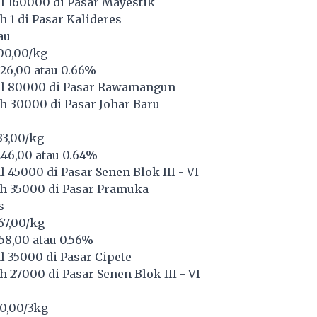
l 160000 di Pasar Mayestik
 1 di Pasar Kalideres
au
00,00/kg
26,00 atau 0.66%
l 80000 di Pasar Rawamangun
h 30000 di Pasar Johar Baru
33,00/kg
46,00 atau 0.64%
 45000 di Pasar Senen Blok III - VI
h 35000 di Pasar Pramuka
s
67,00/kg
58,00 atau 0.56%
 35000 di Pasar Cipete
 27000 di Pasar Senen Blok III - VI
50,00/3kg