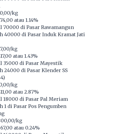
h
00,00/kg
74,00 atau 1.14%
l 70000 di Pasar Rawamangun
 40000 di Pasar Induk Kramat Jati
17,00/kg
17,00 atau 1.43%
l 35000 di Pasar Mayestik
h 24000 di Pasar Klender SS
64)
10,00/kg
11,00 atau 2.87%
l 18000 di Pasar Pal Meriam
h 1 di Pasar Pos Pengumben
ng
800,00/kg
67,00 atau 0.24%