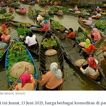
an (atourin)
(atourin)
 ini Jumat, 13 Juni 2025, harga berbagai komoditas di pa