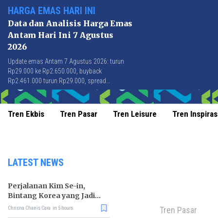
HARGA EMAS HARI INI
Data dan Analisis Harga Emas
Antam Hari Ini 7 Agustus
2026
Update emas Antam 7 Agustus 2026: turun
Rp29.000 ke Rp2.650.000, buyback
Rp2.461.000 turun Rp29.000, spread
Rp189.000 stabil di level terbaik sejak April
2026.
Tren Ekbis
Tren Pasar
Tren Leisure
Tren Inspiras
LATEST NEWS
Perjalanan Kim Se-in,
Bintang Korea yang Jadi
Kurir Makanan
Tren Pasar
Chrisna Chanis Cara
in 5 hours