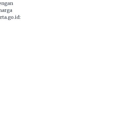
dengan
harga
ta.go.id: