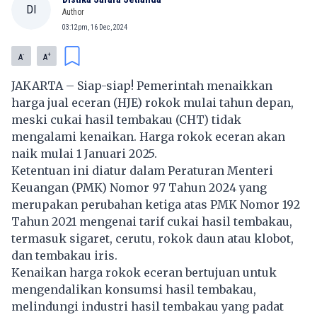
DI
Author
03:12pm, 16 Dec, 2024
-
+
A
A
JAKARTA – Siap-siap! Pemerintah menaikkan
harga jual eceran (HJE) rokok mulai tahun depan,
meski
cukai
hasil tembakau (CHT) tidak
mengalami kenaikan. Harga rokok eceran akan
naik mulai 1 Januari 2025.
Ketentuan ini diatur dalam Peraturan Menteri
Keuangan (PMK) Nomor 97 Tahun 2024 yang
merupakan perubahan ketiga atas PMK Nomor 192
Tahun 2021 mengenai tarif cukai hasil
tembakau
,
termasuk sigaret, cerutu, rokok daun atau klobot,
dan tembakau iris.
Kenaikan harga rokok eceran bertujuan untuk
mengendalikan konsumsi hasil tembakau,
melindungi industri hasil tembakau yang padat