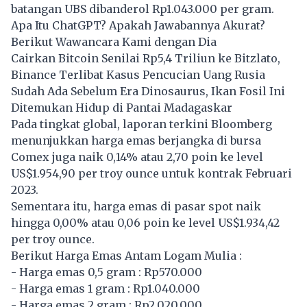
batangan UBS dibanderol Rp1.043.000 per gram.
Apa Itu ChatGPT? Apakah Jawabannya Akurat?
Berikut Wawancara Kami dengan Dia
Cairkan Bitcoin Senilai Rp5,4 Triliun ke Bitzlato,
Binance Terlibat Kasus Pencucian Uang Rusia
Sudah Ada Sebelum Era Dinosaurus, Ikan Fosil Ini
Ditemukan Hidup di Pantai Madagaskar
Pada tingkat global, laporan terkini Bloomberg
menunjukkan harga emas berjangka di bursa
Comex juga naik 0,14% atau 2,70 poin ke level
US$1.954,90 per troy ounce untuk kontrak Februari
2023.
Sementara itu, harga emas di pasar spot naik
hingga 0,00% atau 0,06 poin ke level US$1.934,42
per troy ounce.
Berikut Harga Emas Antam Logam Mulia :
- Harga emas 0,5 gram : Rp570.000
- Harga emas 1 gram : Rp1.040.000
- Harga emas 2 gram : Rp2.020.000