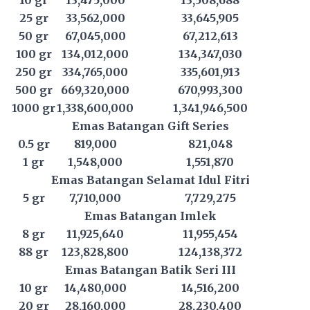
25 gr
33,562,000
33,645,905
50 gr
67,045,000
67,212,613
100 gr
134,012,000
134,347,030
250 gr
334,765,000
335,601,913
500 gr
669,320,000
670,993,300
1000 gr
1,338,600,000
1,341,946,500
Emas Batangan Gift Series
0.5 gr
819,000
821,048
1 gr
1,548,000
1,551,870
Emas Batangan Selamat Idul Fitri
5 gr
7,710,000
7,729,275
Emas Batangan Imlek
8 gr
11,925,640
11,955,454
88 gr
123,828,800
124,138,372
Emas Batangan Batik Seri III
10 gr
14,480,000
14,516,200
20 gr
28,160,000
28,230,400