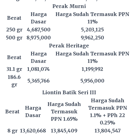
Perak Murni
Harga
Harga Sudah Termasuk PPN
Berat
Dasar
11%
250 gr
4,687,500
5,203,125
500 gr
8,975,000
9,962,250
Perak Heritage
Harga
Harga Sudah Termasuk PPN
Berat
Dasar
11%
31.1 gr
1,081,074
1,199,992
186.6
5,365,766
5,956,000
gr
Liontin Batik Seri III
Harga Sudah
Harga Sudah
Harga
Termasuk PPN
Berat
Termasuk
Dasar
1.1% + PPh 22
PPN 1.65%
0.25%
8 gr
13,620,668
13,845,409
13,804,547