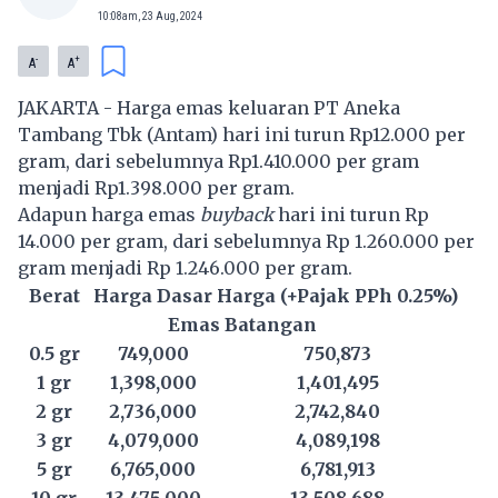
10:08am, 23 Aug, 2024
-
+
A
A
JAKARTA - Harga emas keluaran PT Aneka
Tambang Tbk (Antam) hari ini turun Rp12.000 per
gram, dari sebelumnya Rp1.410.000 per gram
menjadi Rp1.398.000 per gram.
Adapun harga emas
buyback
hari ini turun Rp
14.000 per gram, dari sebelumnya Rp 1.260.000 per
gram menjadi Rp 1.246.000 per gram.
Berat
Harga Dasar
Harga (+Pajak PPh 0.25%)
Emas Batangan
0.5 gr
749,000
750,873
1 gr
1,398,000
1,401,495
2 gr
2,736,000
2,742,840
3 gr
4,079,000
4,089,198
5 gr
6,765,000
6,781,913
10 gr
13,475,000
13,508,688