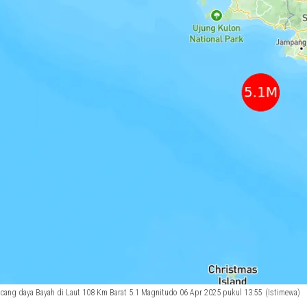
ng daya Bayah di Laut 108 Km Barat 5.1 Magnitudo 06 Apr 2025 pukul 13:55
(Istimewa)