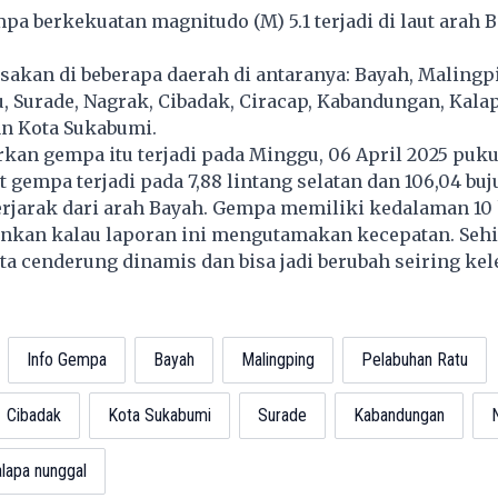
a berkekuatan magnitudo (M) 5.1 terjadi di laut arah B
sakan di beberapa daerah di antaranya: Bayah, Malingp
, Surade, Nagrak, Cibadak, Ciracap, Kabandungan, Kala
an Kota Sukabumi.
n gempa itu terjadi pada Minggu, 06 April 2025 pukul
 gempa terjadi pada 7,88 lintang selatan dan 106,04 buj
erjarak dari arah Bayah. Gempa memiliki kedalaman 10
an kalau laporan ini mengutamakan kecepatan. Sehi
a cenderung dinamis dan bisa jadi berubah seiring ke
Info Gempa
Bayah
Malingping
Pelabuhan Ratu
Cibadak
Kota Sukabumi
Surade
Kabandungan
lapa nunggal