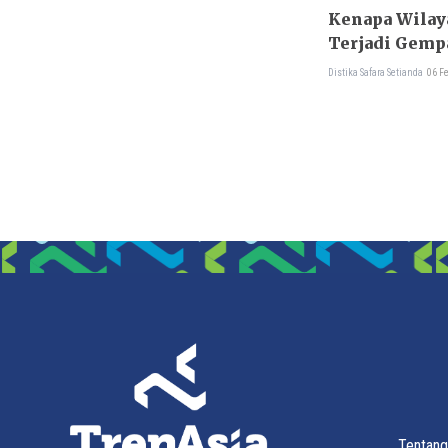
Kenapa Wilaya
Terjadi Gemp
Distika Safara Setianda
06 F
Tentang