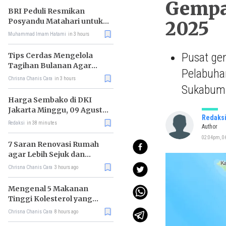
Gempa 
BRI Peduli Resmikan
Posyandu Matahari untuk
2025
Dukung Cegah Stunting
Muhammad Imam Hatami
in 3 hours
Pusat gem
Tips Cerdas Mengelola
Tagihan Bulanan Agar
Pelabuhan
Tidak Telat Bayar
Chrisna Chanis Cara
in 3 hours
Sukabum
Harga Sembako di DKI
Jakarta Minggu, 09 Agustus
Redaks
2026, Daging Sapi Murni
Redaksi
in 38 minutes
Author
(Semur) Naik, Bawang
02:04pm, 06
Putih Turun
7 Saran Renovasi Rumah
agar Lebih Sejuk dan
Nyaman Ditinggali
Chrisna Chanis Cara
3 hours ago
Mengenal 5 Makanan
Tinggi Kolesterol yang
Justru Menyehatkan
Chrisna Chanis Cara
8 hours ago