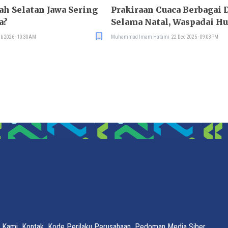
h Selatan Jawa Sering
Prakiraan Cuaca Berbagai 
a?
Selama Natal, Waspadai Hu
eb 2026 - 10:30AM
Muhammad Imam Hatami
22 Dec 2025 - 09:03PM
 Kami
Kontak
Kode Perilaku Perusahaan
Pedoman Media Siber