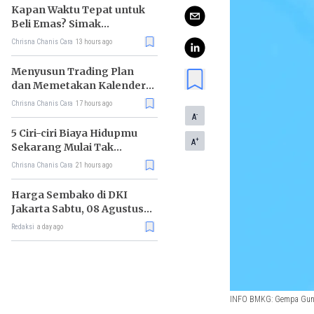
Kapan Waktu Tepat untuk
Beli Emas? Simak
Strateginya
Chrisna Chanis Cara
13 hours ago
Menyusun Trading Plan
dan Memetakan Kalender
Ekonomi Mingguan
Chrisna Chanis Cara
17 hours ago
-
A
5 Ciri-ciri Biaya Hidupmu
+
A
Sekarang Mulai Tak
Terkendali
Chrisna Chanis Cara
21 hours ago
Harga Sembako di DKI
Jakarta Sabtu, 08 Agustus
2026, Daging Kambing
Redaksi
a day ago
Naik, Bawang Merah Turun
INFO BMKG: Gempa Gunca