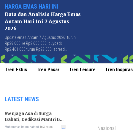
HARGA EMAS HARI INI
Data dan Analisis Harga Emas
Antam Hari Ini 7 Agustus
2026
Update emas Antam 7 Agustus 2026: turun
Rp29.000 ke Rp2.650.000, buyback
Rp2.461.000 turun Rp29.000, spread
Rp189.000 stabil di level terbaik sejak April
2026.
Tren Ekbis
Tren Pasar
Tren Leisure
Tren Inspiras
LATEST NEWS
Menjaga Asa di Surga
Bahari, Dedikasi Mantri BRI
untuk Masyarakat
Nasional
Muhammad Imam Hatami
in 3 hours
Wakatobi