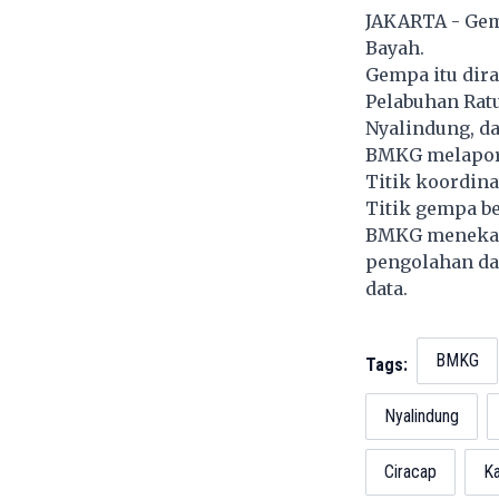
JAKARTA - Gemp
Bayah.
Gempa itu dira
Pelabuhan Ratu
Nyalindung, d
BMKG melaporka
Titik koordinat
Titik gempa b
BMKG menekank
pengolahan dat
data.
BMKG
Tags:
Nyalindung
Ciracap
Ka