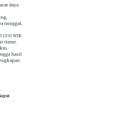
arat daya
ing,
pa nunggal,
 13.55 WIB.
ur timur.
 km.
ngga hasil
lengkapan
Nagrak