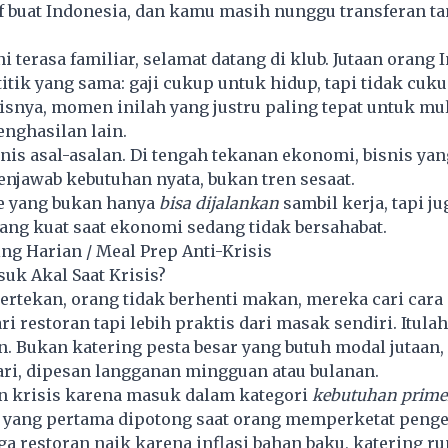
f buat Indonesia, dan kamu masih nunggu transferan ta
ni terasa familiar, selamat datang di klub. Jutaan orang
itik yang sama: gaji cukup untuk hidup, tapi tidak cuk
isnya, momen inilah yang justru paling tepat untuk mu
ghasilan lain.
nis asal-asalan. Di tengah tekanan ekonomi, bisnis ya
njawab kebutuhan nyata, bukan tren sesaat.
de yang bukan hanya
bisa dijalankan
sambil kerja, tapi j
yang kuat saat ekonomi sedang tidak bersahabat.
ing Harian / Meal Prep Anti-Krisis
uk Akal Saat Krisis?
ertekan, orang tidak berhenti makan, mereka cari car
i restoran tapi lebih praktis dari masak sendiri. Itulah
n. Bukan katering pesta besar yang butuh modal jutaan,
ari, dipesan langganan mingguan atau bulanan.
an krisis karena masuk dalam kategori
kebutuhan prime
yang pertama dipotong saat orang memperketat penge
rga restoran naik karena inflasi bahan baku, katering 