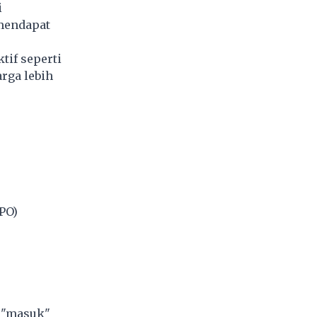
i
 mendapat
tif seperti
rga lebih
PO)
n "masuk"