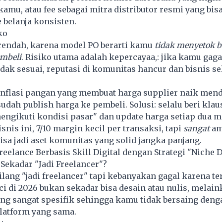
amu, atau fee sebagai mitra distributor resmi yang bis
 belanja konsisten.
ko
 rendah, karena model PO berarti kamu
tidak menyetok 
mbeli
. Risiko utama adalah kepercayaa,: jika kamu gaga
tidak sesuai, reputasi di komunitas hancur dan bisnis s
 inflasi pangan yang membuat harga supplier naik men
udah publish harga ke pembeli. Solusi: selalu beri klau
engikuti kondisi pasar" dan update harga setiap dua m
snis ini, 7/10 margin kecil per transaksi, tapi
sangat
am
bisa jadi aset komunitas yang solid jangka panjang.
 Freelance Berbasis Skill Digital dengan Strategi "Niche
Sekadar "Jadi Freelancer"?
lang "jadi freelancer" tapi kebanyakan gagal karena te
ci di 2026 bukan sekadar bisa desain atau nulis, melai
ang sangat spesifik sehingga kamu tidak bersaing deng
platform yang sama.