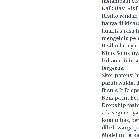
melampaui UMR
Kalkulasi Risi
Risiko rendah–
hanya di kisar
kualitas rasa 
mengelola pel
Risiko lain ya
Nino. Solusiny
bukan minimark
tergerus.
Skor potensi bi
paruh waktu, d
Bisnis 2: Drop
Kenapa Ini Bed
Dropship fashi
ada segmen ya
komunitas, ber
dibeli warga p
Model ini buka