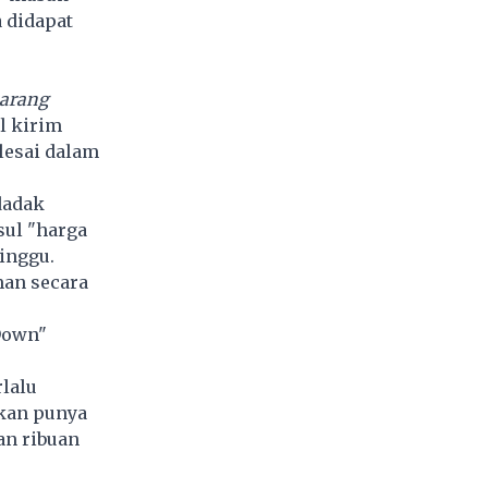
a didapat
barang
l kirim
elesai dalam
dadak
sul "harga
inggu.
an secara
 Down"
rlalu
nkan punya
an ribuan