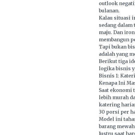
outlook negati
bulanan.
Kalau situasi i
sedang dalam t
maju. Dan iron
membangun pen
Tapi bukan bis
adalah yang me
Berikut tiga i
logika bisnis 
Bisnis 1: Kater
Kenapa Ini Mas
Saat ekonomi t
lebih murah dar
katering haria
30 porsi per h
Model ini tah
barang mewah 
Justru saat ha