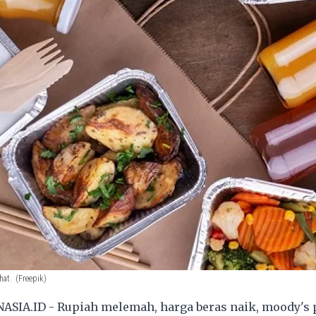
hat.
(Freepik)
ASIA.ID - Rupiah melemah, harga beras naik, moody's