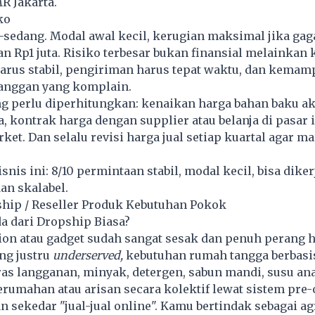
 Jakarta.
ko
sedang. Modal awal kecil, kerugian maksimal jika gaga
an Rp1 juta. Risiko terbesar bukan finansial melainkan 
harus stabil, pengiriman harus tepat waktu, dan kema
anggan yang komplain.
ng perlu diperhitungkan: kenaikan harga bahan baku ak
a, kontrak harga dengan supplier atau belanja di pasar 
et. Dan selalu revisi harga jual setiap kuartal agar ma
snis ini: 8/10 permintaan stabil, modal kecil, bisa dike
an skalabel.
ship / Reseller Produk Kebutuhan Pokok
a dari Dropship Biasa?
on atau gadget sudah sangat sesak dan penuh perang h
ng justru
underserved,
kebutuhan rumah tangga berbasi
as langganan, minyak, detergen, sabun mandi, susu an
erumahan atau arisan secara kolektif lewat sistem pre-o
n sekedar "jual-jual online". Kamu bertindak sebagai ag