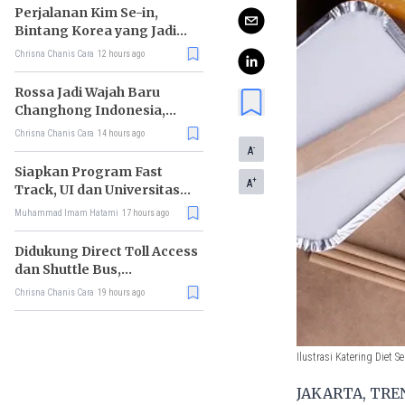
Perjalanan Kim Se-in,
Bintang Korea yang Jadi
Kurir Makanan
Chrisna Chanis Cara
12 hours ago
Rossa Jadi Wajah Baru
Changhong Indonesia,
Garansi Produk Kini
Chrisna Chanis Cara
14 hours ago
Sampai 25 Tahun
-
A
Siapkan Program Fast
+
A
Track, UI dan Universitas
Agung Podomoro Jalin
Muhammad Imam Hatami
17 hours ago
Kemitraan
Didukung Direct Toll Access
dan Shuttle Bus,
Paramount Petals Kian
Chrisna Chanis Cara
19 hours ago
Prospektif
Ilustrasi Katering Diet Se
JAKARTA, TREN