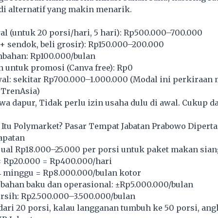
adi alternatif yang makin menarik.
l (untuk 20 porsi/hari, 5 hari): Rp500.000–700.000
 sendok, beli grosir): Rp150.000–200.000
ambahan: Rp100.000/bulan
n untuk promosi (Canva free): Rp0
al: sekitar Rp700.000–1.000.000 (Modal ini perkiraan
 TrenAsia)
wa dapur, Tidak perlu izin usaha dulu di awal. Cukup 
.
 Itu Polymarket? Pasar Tempat Jabatan Prabowo Dipert
apatan
ual Rp18.000–25.000 per porsi untuk paket makan sian
× Rp20.000 = Rp400.000/hari
 4 minggu = Rp8.000.000/bulan kotor
 bahan baku dan operasional: ±Rp5.000.000/bulan
rsih: Rp2.500.000–3.500.000/bulan
dari 20 porsi, kalau langganan tumbuh ke 50 porsi, ang