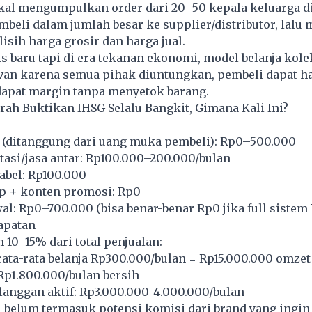
kal mengumpulkan order dari 20–50 kepala keluarga d
beli dalam jumlah besar ke supplier/distributor, lalu
lisih harga grosir dan harga jual.
is baru tapi di era tekanan ekonomi, model belanja kolek
van karena semua pihak diuntungkan, pembeli dapat ha
apat margin tanpa menyetok barang.
arah Buktikan IHSG Selalu Bangkit, Gimana Kali Ini?
 (ditanggung dari uang muka pembeli): Rp0–500.000
tasi/jasa antar: Rp100.000–200.000/bulan
abel: Rp100.000
 + konten promosi: Rp0
al: Rp0–700.000 (bisa benar-benar Rp0 jika full sistem 
apatan
10–15% dari total penjualan:
rata-rata belanja Rp300.000/bulan = Rp15.000.000 omzet
Rp1.800.000/bulan bersih
anggan aktif: Rp3.000.000-4.000.000/bulan
i belum termasuk potensi komisi dari brand yang ingi