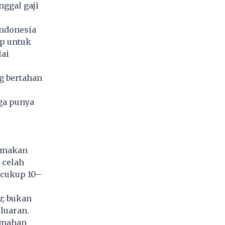
nggal gaji
 Indonesia
up untuk
lai
ng bertahan
uga punya
a makan
 celah
 cukup 10–
r,
bukan
luaran.
rumahan