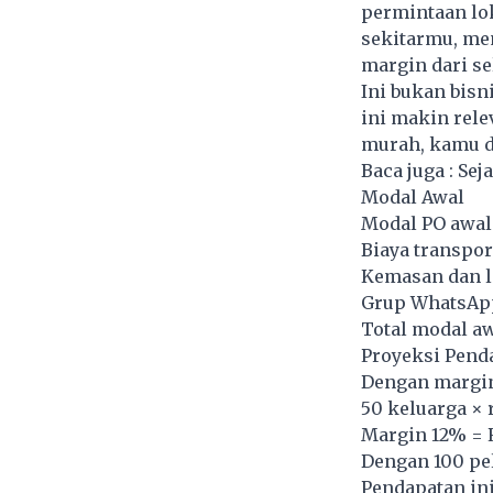
permintaan lo
sekitarmu, mem
margin dari se
Ini bukan bisn
ini makin rele
murah, kamu d
Baca juga :
Sej
Modal Awal
Modal PO awal
Biaya transpor
Kemasan dan l
Grup WhatsApp
Total modal aw
Proyeksi Pend
Dengan margin 
50 keluarga × 
Margin 12% = 
Dengan 100 pel
Pendapatan in