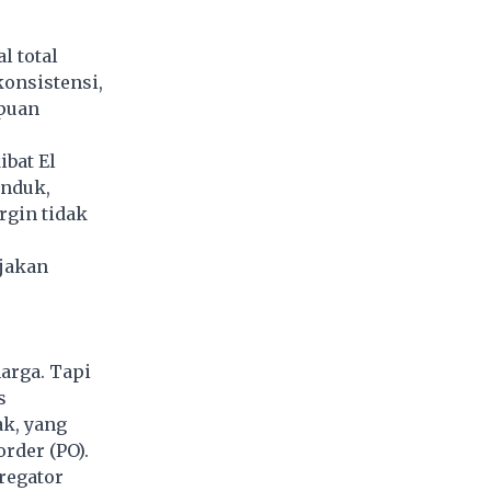
l total
konsistensi,
mpuan
ibat El
induk,
rgin tidak
rjakan
arga. Tapi
s
ak, yang
rder (PO).
regator