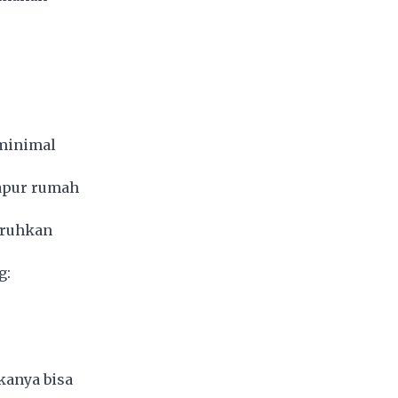
 minimal
dapur rumah
aruhkan
g:
kanya bisa