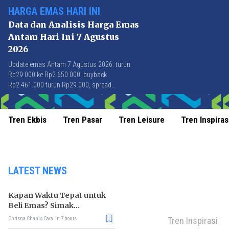
HARGA EMAS HARI INI
Data dan Analisis Harga Emas
Antam Hari Ini 7 Agustus
2026
Update emas Antam 7 Agustus 2026: turun
Rp29.000 ke Rp2.650.000, buyback
Rp2.461.000 turun Rp29.000, spread
Rp189.000 stabil di level terbaik sejak April
2026.
Tren Ekbis
Tren Pasar
Tren Leisure
Tren Inspiras
LATEST NEWS
Kapan Waktu Tepat untuk
Beli Emas? Simak
Strateginya
Tren Inspirasi
Chrisna Chanis Cara
in 7 hours