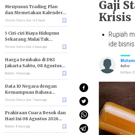
Gaji S
Menyusun Trading Plan
dan Memetakan Kalender
Krisis
Ekonomi Mingguan
Chrisna Chanis Cara
in 3 hours
Rupiah m
5 Ciri-ciri Biaya Hidupmu
Sekarang Mulai Tak
ide bisnis
Terkendali
Chrisna Chanis Cara
2 hours ago
Harga Sembako di DKI
Muhamm
Jakarta Sabtu, 08 Agustus
Author
2026, Daging Kambing
06:05am, 31
Redaksi
4 hours ago
Naik, Bawang Merah Turun
Data 10 Negara dengan
Kemampuan Bahasa
Inggris Terbaik
Chrisna Chanis Cara
7 hours ago
Prakiraan Cuaca Besok dan
Hari Ini 08 Agustus 2026
untuk Wilayah DKI Jakarta
Redaksi
8 hours ago