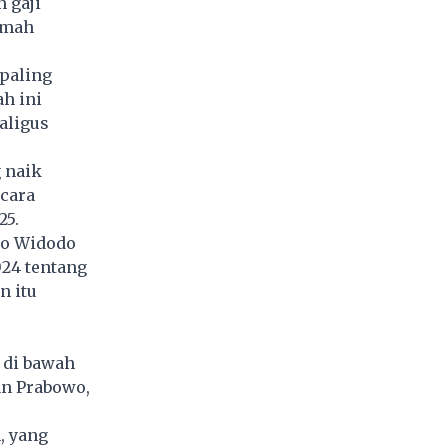
 gaji
amah
paling
h ini
aligus
 naik
acara
25.
ko Widodo
24 tentang
n itu
 di bawah
an Prabowo,
, yang