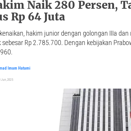
akim Naik 280 Persen, 
s Rp 64 Juta
enaikan, hakim junior dengan golongan IIIa dan
k sebesar Rp 2.785.700. Dengan kebijakan Prabow
.960.
ad Imam Hatami
3 Jun, 2025