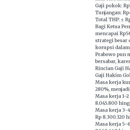
Gaji pokok: Rp
Tunjangan: Rp
Total THP: ± R
Bagi Ketua Pen
mencapai Rp56
strategi besa
korupsi dalam
Prabowo pun m
bersabar, kare
Rincian Gaji 
Gaji Hakim Gol
Masa kerja kura
280%, menjadi 
Masa kerja 1–2 
8.045.800 hingg
Masa kerja 3–4
Rp 8.300.320 h
Masa kerja 5–6 