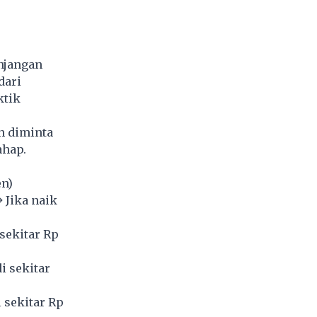
unjangan
dari
ktik
n diminta
ahap.
en)
→ Jika naik
 sekitar Rp
i sekitar
i sekitar Rp