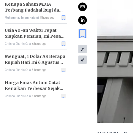
Kenapa Saham MDIA
Terbang Padahal Rugi dan
Terlilit Utang?
Muhammad Imam Hatami
5 hours ago
Usia 40-an Waktu Tepat
Siapkan Pensiun, Ini Pesan
Rhenald Kasali
Chrisna Chanis Cara
6 hours ago
-
A
Menguat, 1 Dolar AS Berapa
+
A
Rupiah Hari Ini 6 Agustus
2026?
Chrisna Chanis Cara
8 hours ago
Harga Emas Antam Catat
Kenaikan Terbesar Sejak
Mei 2026
Chrisna Chanis Cara
8 hours ago