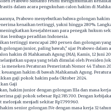
siden Prabowo Subianto resmi mengumumkan kenaikan
drastis dalam acara pengukuhan calon hakim di Mahk
aannya, Prabowo menyebutkan bahwa golongan hakim 
nerima kenaikan tertinggi, yakni hingga 280%. Langka
 meningkatkan kesejahteraan para penegak hukum sek
itas lembaga peradilan Indonesia.
ikan tertinggi mencapai 280 persen dan golongan yang
ah golongan junior, paling bawah," ujar Prabowo dalam 
lon hakim di Mahkamah Agung (MA), Kamis, 12 Juni 20
melanjutkan upaya yang telah dimulai oleh Presiden Jo
at ia meneken Peraturan Pemerintah Nomor 44 Tahun 20
 keuangan hakim di bawah Mahkamah Agung. Peratura
ikkan gaji pokok hakim pada Oktober 2024.
kan Gaji
an, hakim junior dengan golongan IIIa dan masa kerja
erima gaji pokok sebesar Rp2.785.700. Dengan kebijak
t melonjak menjadi sekitar Rp7.799.960.
 hakim senior golongan IVe dengan masa kerja 32 tahun