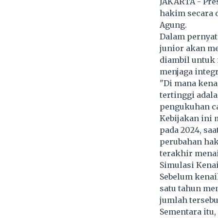
JAKARTA - Pre
hakim secara 
Agung.
Dalam pernyat
junior akan me
diambil untuk
menjaga integr
"Di mana kena
tertinggi adal
pengukuhan ca
Kebijakan ini 
pada 2024, sa
perubahan hak
terakhir mena
Simulasi Kenai
Sebelum kenaik
satu tahun men
jumlah tersebu
Sementara itu,