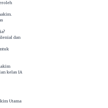
eroleh
hakim.
as
ia?
lenial dan
untuk
 hakim
an kelas IA
Hakim Utama