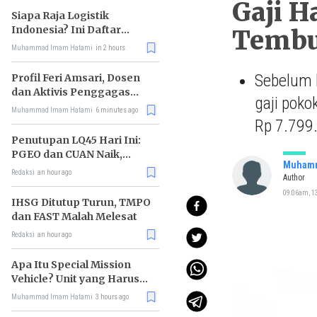
Gaji H
Siapa Raja Logistik
Indonesia? Ini Daftar
Tembu
Pemimpin Pasarnya
Muhammad Imam Hatami
in 2 hours
Sebelum k
Profil Feri Amsari, Dosen
dan Aktivis Penggagas
gaji poko
Kabinet Bayangan
Muhammad Imam Hatami
6 minutes ago
Rp 7.799
Penutupan LQ45 Hari Ini:
PGEO dan CUAN Naik,
Muhamm
MBMA Turun
Redaksi
an hour ago
Author
09:06am, 1
IHSG Ditutup Turun, TMPO
dan FAST Malah Melesat
Redaksi
an hour ago
Apa Itu Special Mission
Vehicle? Unit yang Harus
Bereskan Utang Whoosh
Muhammad Imam Hatami
3 hours ago
Rp116 T