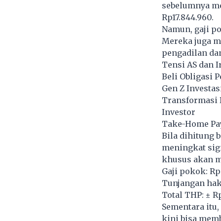
sebelumnya me
Rp17.844.960.
Namun, gaji po
Mereka juga m
pengadilan dan
Tensi AS dan I
Beli Obligasi 
Gen Z Investas
Transformasi 
Investor
Take-Home Pay 
Bila dihitung 
meningkat sign
khusus akan m
Gaji pokok: Rp
Tunjangan hak
Total THP: ± R
Sementara itu
kini bisa mem