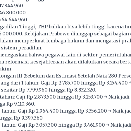
17.844.960
46.800.000
p64.644.960
gadilan Tinggi, THP bahkan bisa lebih tinggi karena t
.000.000. Kebijakan Prabowo dianggap sebagai bagian 
r dalam memperkuat lembaga hukum dan mengatasi pra
 sistem peradilan.
enegaskan bahwa pegawai lain di sektor pemerintaha
na reformasi kesejahteraan akan dilakukan secara bert
Hakim
ongan III (Sebelum dan Estimasi Setelah Naik 280 Pers
ng dari 1 tahun: Gaji Rp 2.785.700 hingga Rp 3.154.400 
sekitar Rp 7.799.960 hingga Rp 8.832.320.
tahun: Gaji Rp 2.873.500 hingga Rp 3.253.700 → Naik jadi
a Rp 9.110.360.
 tahun: Gaji Rp 2.964.400 hingga Rp 3.356.200 → Naik jad
ingga Rp 9.397.360.
tahun: Gaji Rp 3.057.300 hingga Rp 3.461.900 → Naik jad