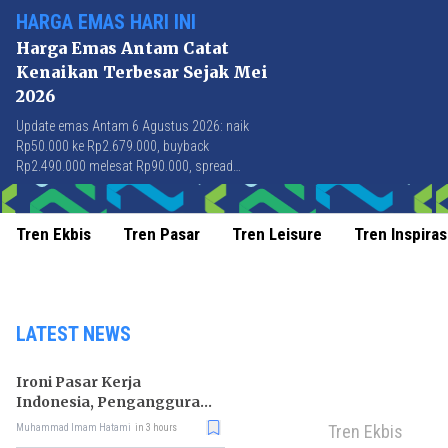
HARGA EMAS HARI INI
Harga Emas Antam Catat
Kenaikan Terbesar Sejak Mei
2026
Update emas Antam 6 Agustus 2026: naik
Rp50.000 ke Rp2.679.000, buyback
Rp2.490.000 melesat Rp90.000, spread
Rp189.000 tersempit sejak awal April 2026.
Tren Ekbis
Tren Pasar
Tren Leisure
Tren Inspiras
LATEST NEWS
Ironi Pasar Kerja
Indonesia, Pengangguran
Didominasi Lulusan SMK
Tren Ekbis
Muhammad Imam Hatami
in 3 hours