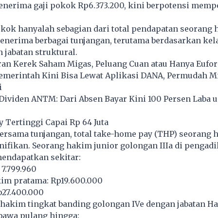
nerima gaji pokok Rp6.373.200, kini berpotensi memp
kok hanyalah sebagian dari total pendapatan seorang 
enerima berbagai tunjangan, terutama berdasarkan kel
 jabatan struktural.
ran Kerek Saham Migas, Peluang Cuan atau Hanya Eufor
Pemerintah Kini Bisa Lewat Aplikasi DANA, Permudah Mi
i
Dividen ANTM: Dari Absen Bayar Kini 100 Persen Laba 
Tertinggi Capai Rp 64 Juta
bersama tunjangan, total take-home pay (THP) seorang
ifikan. Seorang hakim junior golongan IIIa di pengadil
endapatkan sekitar:
 7.799.960
im pratama: Rp19.600.000
p27.400.000
, hakim tingkat banding golongan IVe dengan jabatan 
bawa pulang hingga: