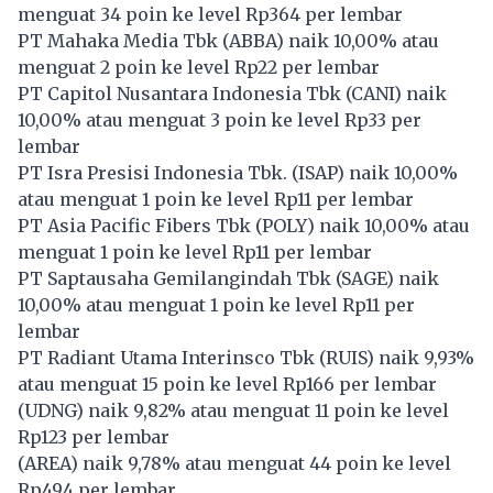
menguat 34 poin ke level Rp364 per lembar
PT Mahaka Media Tbk (
ABBA
) naik 10,00% atau
menguat 2 poin ke level Rp22 per lembar
PT Capitol Nusantara Indonesia Tbk (
CANI
) naik
10,00% atau menguat 3 poin ke level Rp33 per
lembar
PT Isra Presisi Indonesia Tbk. (
ISAP
) naik 10,00%
atau menguat 1 poin ke level Rp11 per lembar
PT Asia Pacific Fibers Tbk (
POLY
) naik 10,00% atau
menguat 1 poin ke level Rp11 per lembar
PT Saptausaha Gemilangindah Tbk (
SAGE
) naik
10,00% atau menguat 1 poin ke level Rp11 per
lembar
PT Radiant Utama Interinsco Tbk (
RUIS
) naik 9,93%
atau menguat 15 poin ke level Rp166 per lembar
(
UDNG
) naik 9,82% atau menguat 11 poin ke level
Rp123 per lembar
(
AREA
) naik 9,78% atau menguat 44 poin ke level
Rp494 per lembar