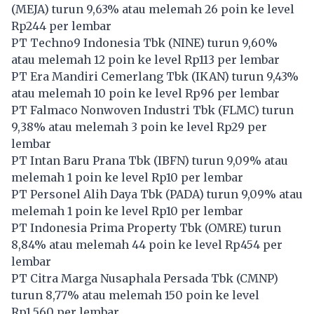
(
MEJA
) turun 9,63% atau melemah 26 poin ke level
Rp244 per lembar
PT Techno9 Indonesia Tbk (
NINE
) turun 9,60%
atau melemah 12 poin ke level Rp113 per lembar
PT Era Mandiri Cemerlang Tbk (
IKAN
) turun 9,43%
atau melemah 10 poin ke level Rp96 per lembar
PT Falmaco Nonwoven Industri Tbk (
FLMC
) turun
9,38% atau melemah 3 poin ke level Rp29 per
lembar
PT Intan Baru Prana Tbk (
IBFN
) turun 9,09% atau
melemah 1 poin ke level Rp10 per lembar
PT Personel Alih Daya Tbk (
PADA
) turun 9,09% atau
melemah 1 poin ke level Rp10 per lembar
PT Indonesia Prima Property Tbk (
OMRE
) turun
8,84% atau melemah 44 poin ke level Rp454 per
lembar
PT Citra Marga Nusaphala Persada Tbk (
CMNP
)
turun 8,77% atau melemah 150 poin ke level
Rp1.560 per lembar