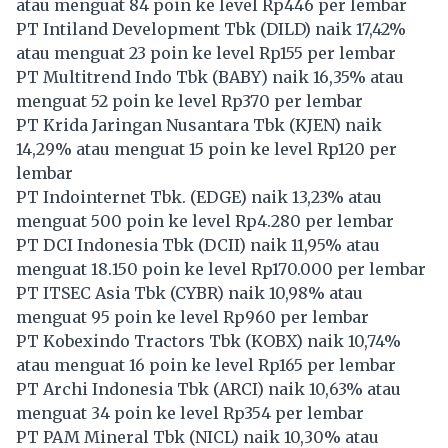
atau menguat 84 poin ke level Rp446 per lembar
PT Intiland Development Tbk (
DILD
) naik 17,42%
atau menguat 23 poin ke level Rp155 per lembar
PT Multitrend Indo Tbk (
BABY
) naik 16,35% atau
menguat 52 poin ke level Rp370 per lembar
PT Krida Jaringan Nusantara Tbk (
KJEN
) naik
14,29% atau menguat 15 poin ke level Rp120 per
lembar
PT Indointernet Tbk. (
EDGE
) naik 13,23% atau
menguat 500 poin ke level Rp4.280 per lembar
PT DCI Indonesia Tbk (
DCII
) naik 11,95% atau
menguat 18.150 poin ke level Rp170.000 per lembar
PT ITSEC Asia Tbk (
CYBR
) naik 10,98% atau
menguat 95 poin ke level Rp960 per lembar
PT Kobexindo Tractors Tbk (
KOBX
) naik 10,74%
atau menguat 16 poin ke level Rp165 per lembar
PT Archi Indonesia Tbk (
ARCI
) naik 10,63% atau
menguat 34 poin ke level Rp354 per lembar
PT PAM Mineral Tbk (
NICL
) naik 10,30% atau