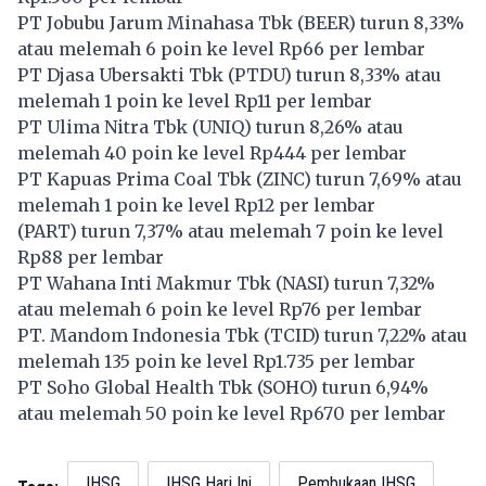
PT Jobubu Jarum Minahasa Tbk (
BEER
) turun 8,33%
atau melemah 6 poin ke level Rp66 per lembar
PT Djasa Ubersakti Tbk (
PTDU
) turun 8,33% atau
melemah 1 poin ke level Rp11 per lembar
PT Ulima Nitra Tbk (
UNIQ
) turun 8,26% atau
melemah 40 poin ke level Rp444 per lembar
PT Kapuas Prima Coal Tbk (
ZINC
) turun 7,69% atau
melemah 1 poin ke level Rp12 per lembar
(
PART
) turun 7,37% atau melemah 7 poin ke level
Rp88 per lembar
PT Wahana Inti Makmur Tbk (
NASI
) turun 7,32%
atau melemah 6 poin ke level Rp76 per lembar
PT. Mandom Indonesia Tbk (
TCID
) turun 7,22% atau
melemah 135 poin ke level Rp1.735 per lembar
PT Soho Global Health Tbk (
SOHO
) turun 6,94%
atau melemah 50 poin ke level Rp670 per lembar
IHSG
IHSG Hari Ini
Pembukaan IHSG