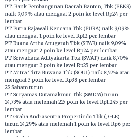
PT. Bank Pembangunan Daerah Banten, Tbk (
BEKS
)
naik 9,09% atau menguat 2 poin ke level Rp24 per
lembar
PT Putra Rajawali Kencana Tbk (
PURA
) naik 9,09%
atau menguat 1 poin ke level Rp12 per lembar
PT Buana Artha Anugerah Tbk (
STAR
) naik 9,09%
atau menguat 2 poin ke level Rp24 per lembar
PT Sriwahana Adityakarta Tbk (
SWAT
) naik 8,70%
atau menguat 2 poin ke level Rp25 per lembar
PT Mitra Tirta Buwana Tbk (
SOUL
) naik 8,57% atau
menguat 3 poin ke level Rp38 per lembar
25 Saham turun
PT Suryamas Dutamakmur Tbk (
SMDM
) turun
14,73% atau melemah 215 poin ke level Rp1.245 per
lembar
PT Graha Andrasentra Propertindo Tbk (
JGLE
)
turun 14,29% atau melemah 1 poin ke level Rp6 per
lembar