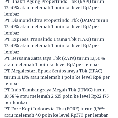
PT Bhakti Agung Propertindo Tbk (
BAPI
) turun
12,50% atau melemah 1 poin ke level Rp7 per
lembar
PT Diamond Citra Propertindo Tbk (
DADA
) turun
12,50% atau melemah 1 poin ke level Rp7 per
lembar
PT Express Transindo Utama Tbk (
TAXI
) turun
12,50% atau melemah 1 poin ke level Rp7 per
lembar
PT Bersama Zatta Jaya Tbk (
ZATA
) turun 12,50%
atau melemah 1 poin ke level Rp7 per lembar
PT Megalestari Epack Sentosaraya Tbk (
EPAC
)
turun 11,11% atau melemah 1 poin ke level Rp8 per
lembar
PT Indo Tambangraya Megah Tbk (
ITMG
) turun
10,58% atau melemah 2.625 poin ke level Rp22.175
per lembar
PT Fore Kopi Indonesia Tbk (
FORE
) turun 9,76%
atau melemah 40 poin ke level Rp370 per lembar