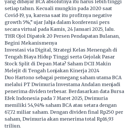
yang dibayar BCA absolutnya itu harus lebih tinggi
setiap tahun. Kecuali mungkin pada 2020 saat
Covid-19, ya, karena saat itu profitnya negative
growth 5%,” ujar Jahja dalam konferensi pers
secara virtual pada Kamis, 24 Januari 2025, lalu.
THR Ojol Dipatok 20 Persen Pendapatan Bulanan,
Begini Mekanismenya
Investasi via Digital, Strategi Kelas Menengah di
Tengah Biaya Hidup Tinggi serta Gejolak Pasar
Stock Split di Depan Mata? Saham DCII Makin
Melejit di Tengah Lonjakan Kinerja 2024
Duo Hartono sebagai pemegang saham utama BCA
melalui PT Dwimuria Investama Andalan menjadi
penerima dividen terbesar. Berdasarkan data Bursa
Efek Indonesia pada 7 Maret 2025, Dwimuria
memiliki 54,94% saham BCA atau setara dengan
67,72 miliar saham. Dengan dividen final Rp250 per
saham, Dwimuria akan menerima total Rp16,93
triliun.