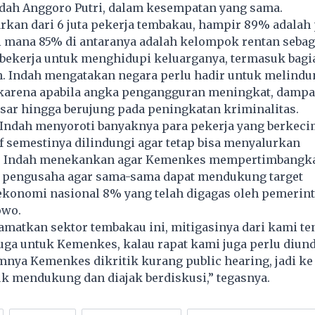
dah Anggoro Putri, dalam kesempatan yang sama.
kan dari 6 juta pekerja tembakau, hampir 89% adalah 
i mana 85% di antaranya adalah kelompok rentan sebag
 bekerja untuk menghidupi keluarganya, termasuk bagi
h. Indah mengatakan negara perlu hadir untuk melindu
karena apabila angka pengangguran meningkat, dampa
sar hingga berujung pada peningkatan kriminalitas.
, Indah menyoroti banyaknya para pekerja yang berkec
if semestinya dilindungi agar tetap bisa menyalurkan
ya. Indah menekankan agar Kemenkes mempertimbangk
pengusaha agar sama-sama dapat mendukung target
konomi nasional 8% yang telah digagas oleh pemerin
owo.
lamatkan sektor tembakau ini, mitigasinya dari kami te
 juga untuk Kemenkes, kalau rapat kami juga perlu diun
mnya Kemenkes dikritik kurang public hearing, jadi k
k mendukung dan diajak berdiskusi,” tegasnya.