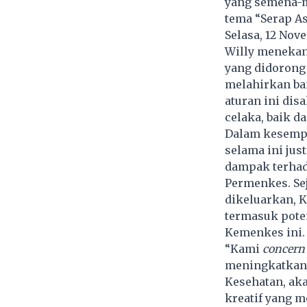
yang semena-m
tema “Serap As
Selasa, 12 Nov
Willy menekan
yang didorong
melahirkan ban
aturan ini dis
celaka, baik d
Dalam kesempa
selama ini jus
dampak terhada
Permenkes. Se
dikeluarkan, 
termasuk poten
Kemenkes ini.
“Kami
concern
meningkatkan 
Kesehatan, aka
kreatif yang 