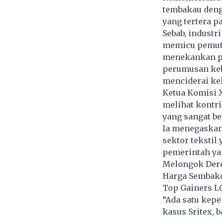
tembakau deng
yang tertera 
Sebab, industr
memicu pemutu
menekankan pe
perumusan keb
menciderai ke
Ketua Komisi X
melihat kontri
yang sangat be
Ia menegaskan
sektor teksti
pemerintah yan
Melongok Dere
Harga Sembako
Top Gainers L
“Ada satu kepe
kasus Sritex,