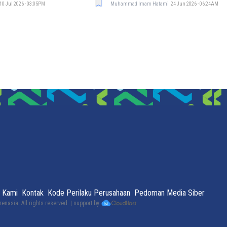
10 Jul 2026 - 03:05PM
Muhammad Imam Hatami
24 Jun 2026 - 06:24AM
 Kami
Kontak
Kode Perilaku Perusahaan
Pedoman Media Siber
renasia
. All rights reserved. | support by