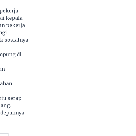
pekerja
ai kepala
an pekerja
ngi
k sosialnya
impung di
an
tahan
ntu serap
dang.
e depannya