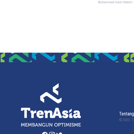
Muhammad Imam Hatami
Tentang
© 2023.
T