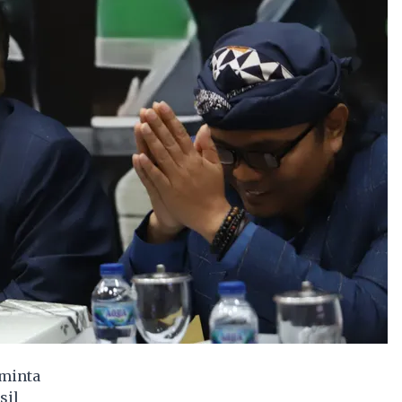
eminta
sil