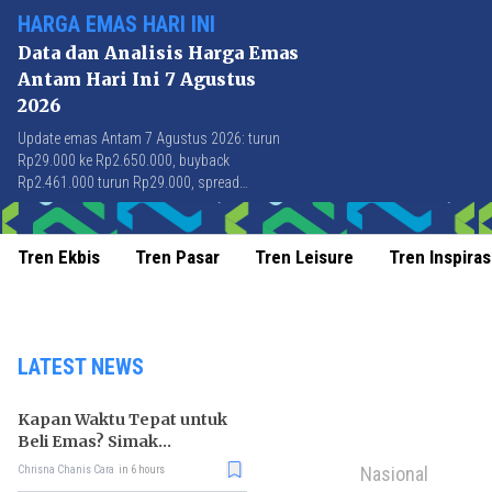
HARGA EMAS HARI INI
Data dan Analisis Harga Emas
Antam Hari Ini 7 Agustus
2026
Update emas Antam 7 Agustus 2026: turun
Rp29.000 ke Rp2.650.000, buyback
Rp2.461.000 turun Rp29.000, spread
Rp189.000 stabil di level terbaik sejak April
2026.
Tren Ekbis
Tren Pasar
Tren Leisure
Tren Inspiras
LATEST NEWS
Kapan Waktu Tepat untuk
Beli Emas? Simak
Strateginya
Nasional
Chrisna Chanis Cara
in 6 hours