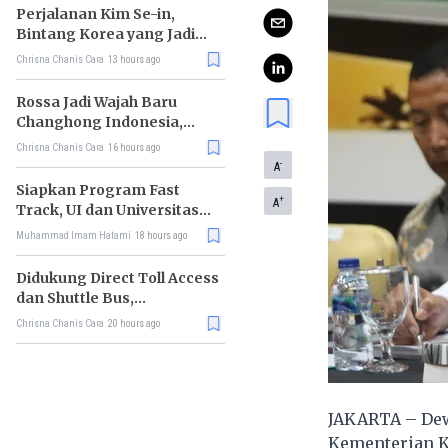
Perjalanan Kim Se-in,
Bintang Korea yang Jadi
Kurir Makanan
Chrisna Chanis Cara
13 hours ago
Rossa Jadi Wajah Baru
Changhong Indonesia,
Garansi Produk Kini
Chrisna Chanis Cara
16 hours ago
Sampai 25 Tahun
-
A
Siapkan Program Fast
+
A
Track, UI dan Universitas
Agung Podomoro Jalin
Muhammad Imam Hatami
18 hours ago
Kemitraan
Didukung Direct Toll Access
dan Shuttle Bus,
Paramount Petals Kian
Chrisna Chanis Cara
20 hours ago
Prospektif
JAKARTA – Dew
Kementerian K