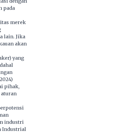
lasi dengan
n pada
itas merek
g
 lain. Jika
akauan akan
ker) yang
adahal
angan
2024)
i pihak,
 aturan
erpotensi
eman
n industri
 Industrial