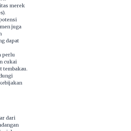
itas merek
s).
potensi
emen juga
m
ng dapat
 perlu
n cukai
t tembakau.
ndungi
kebijakan
ar dari
undangan