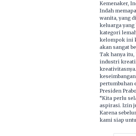
Kemenaker, In
Indah memapar
wanita, yang d
keluarga yang
kategori lema
kelompok ini 
akan sangat be
Tak hanya itu
industri kreat
kreativitasn
keseimbangan 
pertumbuhan e
Presiden Prab
“Kita perlu se
aspirasi. Izin
Karena sebelu
kami siap untu