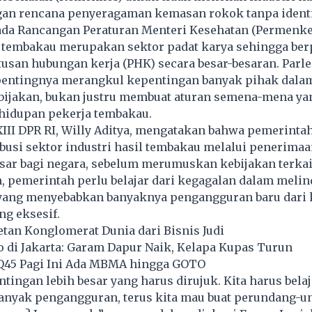
an rencana penyeragaman kemasan rokok tanpa ident
pada Rancangan Peraturan Menteri Kesehatan (Permenke
i tembakau merupakan sektor padat karya sehingga ber
san hubungan kerja (PHK) secara besar-besaran. Parl
ntingnya merangkul kepentingan banyak pihak dala
ijakan, bukan justru membuat aturan semena-mena ya
hidupan pekerja tembakau.
III DPR RI, Willy Aditya, mengatakan bahwa pemerintah
busi sektor industri hasil tembakau melalui penerimaa
sar bagi negara, sebelum merumuskan kebijakan terkai
, pemerintah perlu belajar dari kegagalan dalam meli
l yang menyebabkan banyaknya pengangguran baru dari 
g eksesif.
tan Konglomerat Dunia dari Bisnis Judi
 di Jakarta: Garam Dapur Naik, Kelapa Kupas Turun
Q45 Pagi Ini Ada MBMA hingga GOTO
ntingan lebih besar yang harus dirujuk. Kita harus belaj
 banyak pengangguran, terus kita mau buat perundang-