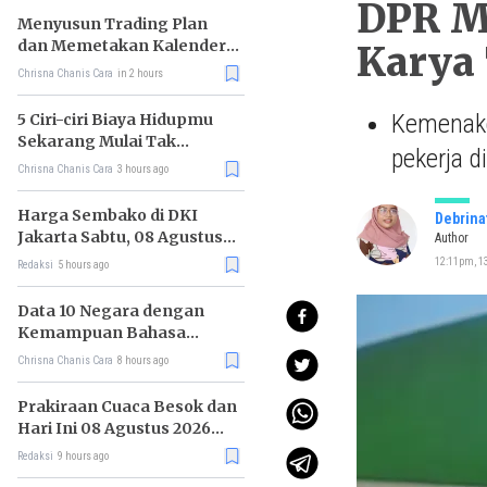
DPR M
Menyusun Trading Plan
dan Memetakan Kalender
Karya
Ekonomi Mingguan
Chrisna Chanis Cara
in 2 hours
Kemenaker
5 Ciri-ciri Biaya Hidupmu
Sekarang Mulai Tak
pekerja d
Terkendali
Chrisna Chanis Cara
3 hours ago
Harga Sembako di DKI
Debrina
Jakarta Sabtu, 08 Agustus
Author
2026, Daging Kambing
12:11pm, 13
Redaksi
5 hours ago
Naik, Bawang Merah Turun
Data 10 Negara dengan
Kemampuan Bahasa
Inggris Terbaik
Chrisna Chanis Cara
8 hours ago
Prakiraan Cuaca Besok dan
Hari Ini 08 Agustus 2026
untuk Wilayah DKI Jakarta
Redaksi
9 hours ago