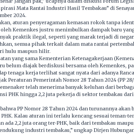
ena? Jangan pak,” ucapnya dalam diskusi Forum Legis
pirasi Mata Rantai Industri Hasil Tembakau” di Senaya
ember 2024.
kan, aturan penyeragaman kemasan rokok tanpa ident
 oleh Kemenkes justru menimbulkan dampak baru yan
yak praktik ilegal, seperti yang marak terjadi di negara
ahkan, semua pihak terkait dalam mata rantai pertemb
ari hulu maupun hilir.
tan yang sama Kementerian Ketenagakerjaan (Kemena
tru belum diajak berdiskusi bersama oleh Kemenkes, p
p tenaga kerja terlihat sangat nyata dari adanya Ranc
jak Peraturan Pemerintah Nomor 28 Tahun 2024 (PP 28/
Kemenaker telah menerima banyak keluhan dari berbaga
si PHK hingga 2,2 juta pekerja di sektor tembakau dari
bahwa PP Nomor 28 Tahun 2024 dan turunannya akan b
PHK. Kalau aturan ini terlalu kencang sesuai teman-t
n ada 2,2 juta orang ter-PHK, baik dari tembakau maupu
mendukung industri tembakau,” ungkap Dirjen Hubungan