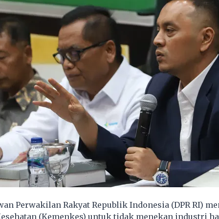
an Perwakilan Rakyat Republik Indonesia (DPR RI) m
esehatan (Kemenkes) untuk tidak menekan industri ha