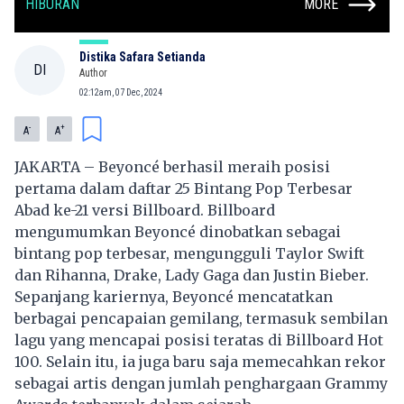
HIBURAN
MORE
Distika Safara Setianda
DI
Author
02:12am, 07 Dec, 2024
-
+
A
A
JAKARTA –
Beyoncé
berhasil meraih posisi
pertama dalam daftar 25 Bintang Pop Terbesar
Abad ke-21 versi Billboard. Billboard
mengumumkan Beyoncé dinobatkan sebagai
bintang pop terbesar, mengungguli Taylor Swift
dan Rihanna, Drake, Lady Gaga dan Justin Bieber.
Sepanjang kariernya, Beyoncé mencatatkan
berbagai pencapaian gemilang, termasuk sembilan
lagu yang mencapai posisi teratas di Billboard Hot
100. Selain itu, ia juga baru saja memecahkan rekor
sebagai artis dengan jumlah penghargaan Grammy