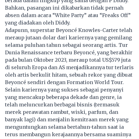
berada dalam lingkup yang sama dengan P Diddy.
Bahkan, pasangan ini dikabarkan tidak pernah
absen dalam acara “White Party” atau “Freaks Off”
yang diadakan oleh Diddy.
Adapunn, superstar Beyoncé Knowles-Carter telah
meraup jutaan dolar dari kariernya yang gemilang
selama puluhan tahun sebagai seorang artis. Tur
Dunia Renaissance terbaru Beyoncé, yang berakhir
pada bulan Oktober 2023, meraup total US$579 juta
di seluruh Eropa dan AS menjadikannya tur terlaris
oleh artis berkulit hitam, sebuah rekor yang dibuat
Beyoncé sendiri dengan Formation World Tour.
Selain kariernya yang sukses sebagai penyanyi
yang mencakup beberapa dekade dan genre, ia
telah meluncurkan berbagai bisnis (termasuk
merek perawatan rambut, wiski, parfum, dan
banyak lagi) dan menjalin kemitraan merek yang
menguntungkan selama bertahun-tahun saat ia
terus membangun kerajaannya bersama suaminya