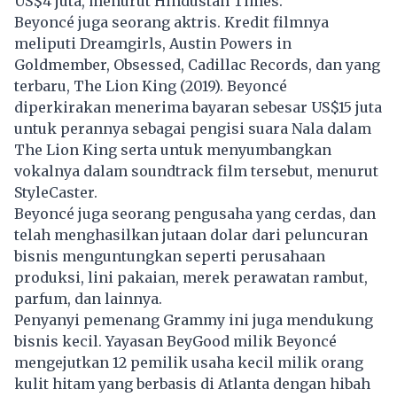
US$4 juta, menurut Hindustan Times.
Beyoncé juga seorang aktris. Kredit filmnya
meliputi Dreamgirls, Austin Powers in
Goldmember, Obsessed, Cadillac Records, dan yang
terbaru, The Lion King (2019). Beyoncé
diperkirakan menerima bayaran sebesar US$15 juta
untuk perannya sebagai pengisi suara Nala dalam
The Lion King serta untuk menyumbangkan
vokalnya dalam soundtrack film tersebut, menurut
StyleCaster.
Beyoncé juga seorang pengusaha yang cerdas, dan
telah menghasilkan jutaan dolar dari peluncuran
bisnis menguntungkan seperti perusahaan
produksi, lini pakaian, merek perawatan rambut,
parfum, dan lainnya.
Penyanyi pemenang Grammy ini juga mendukung
bisnis
kecil. Yayasan BeyGood milik Beyoncé
mengejutkan 12 pemilik usaha kecil milik orang
kulit hitam yang berbasis di Atlanta dengan hibah