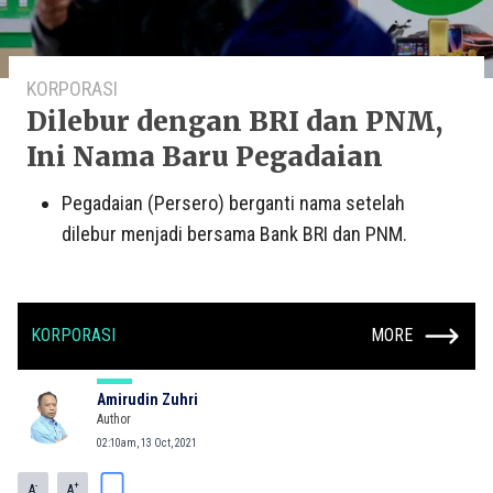
KORPORASI
Dilebur dengan BRI dan PNM,
Ini Nama Baru Pegadaian
Pegadaian (Persero) berganti nama setelah
dilebur menjadi bersama Bank BRI dan PNM.
KORPORASI
MORE
Amirudin Zuhri
Author
02:10am, 13 Oct, 2021
-
+
A
A