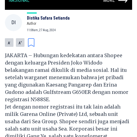
NASIONAL
MORE
Distika Safara Setianda
DI
Author
11:08am, 27 Aug, 2024
-
+
A
A
JAKARTA – Hubungan kedekatan antara Shopee
dengan keluarga Presiden Joko Widodo
belakangan ramai dikulik di media sosial. Hal itu
setelah warganet menemukan bahwa jet pribadi
yang digunakan Kaesang Pangarep dan Erina
Gudono adalah Gulfstream G650ER dengan nomor
registrasi N588SE.
Jet dengan nomor registrasi itu tak lain adalah
milik Garena Online (Private) Ltd, sebuah unit
usaha dari Sea Group. Shopee sendiri juga menjadi
salah satu unit usaha Sea. Korporasi besar ini
dimiliki Gang Ye, salah satu konglomerat