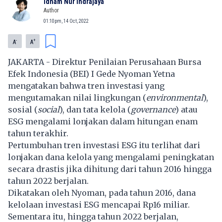
Idham Nur Indrajaya
Author
01:10pm, 14 Oct, 2022
-
+
A
A
JAKARTA - Direktur Penilaian Perusahaan Bursa
Efek Indonesia (BEI) I Gede Nyoman Yetna
mengatakan bahwa tren investasi yang
mengutamakan nilai lingkungan (
environmental
),
sosial (
social
), dan tata kelola (
governance
) atau
ESG mengalami lonjakan dalam hitungan enam
tahun terakhir.
Pertumbuhan tren investasi ESG itu terlihat dari
lonjakan dana kelola yang mengalami peningkatan
secara drastis jika dihitung dari tahun 2016 hingga
tahun 2022 berjalan.
Dikatakan oleh Nyoman, pada tahun 2016, dana
kelolaan investasi ESG mencapai Rp16 miliar.
Sementara itu, hingga tahun 2022 berjalan,