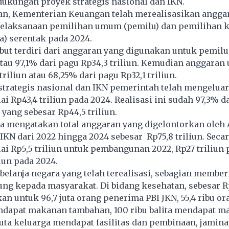
dukungan proyek strategis nasional dan IKN.
an, Kementerian Keuangan telah merealisasikan anggar
 pelaksanaan pemilihan umum (pemilu) dan pemilihan 
a) serentak pada 2024.
ebut terdiri dari anggaran yang digunakan untuk pemilu
 atau 97,1% dari pagu Rp34,3 triliun. Kemudian anggaran
triliun atau 68,25% dari pagu Rp32,1 triliun.
strategis nasional dan IKN pemerintah telah mengelua
ai Rp43,4 triliun pada 2024. Realisasi ini sudah 97,3% d
yang sebesar Rp44,5 triliun.
ra mengatakan total anggaran yang digelontorkan oleh
N dari 2022 hingga 2024 sebesar Rp75,8 triliun. Secara
ai Rp5,5 triliun untuk pembangunan 2022, Rp27 triliun 
liun pada 2024.
 belanja negara yang telah terealisasi, sebagian membe
ng kepada masyarakat. Di bidang kesehatan, sebesar R
kan untuk 96,7 juta orang penerima PBI JKN, 55,4 ribu or
dapat makanan tambahan, 100 ribu balita mendapat m
juta keluarga mendapat fasilitas dan pembinaan, jamin