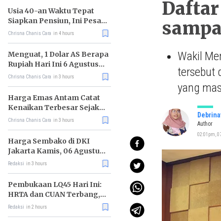
Daftar
Usia 40-an Waktu Tepat
Siapkan Pensiun, Ini Pesan
sampa
Rhenald Kasali
Chrisna Chanis Cara
in 4 hours
Wakil Me
Menguat, 1 Dolar AS Berapa
Rupiah Hari Ini 6 Agustus
tersebut 
2026?
Chrisna Chanis Cara
in 3 hours
yang masi
Harga Emas Antam Catat
Kenaikan Terbesar Sejak
Debrina
Mei 2026
Chrisna Chanis Cara
in 3 hours
Author
02:01pm, 07
Harga Sembako di DKI
Jakarta Kamis, 06 Agustus
2026, Daging Kambing
Redaksi
in 3 hours
Naik, Gula Pasir Turun
Pembukaan LQ45 Hari Ini:
HRTA dan CUAN Terbang,
MAPI Tiarap
Redaksi
in 2 hours