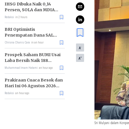
IHSG Dibuka Naik 0,14
Persen, SOLA dan MDIA
Jadi Katalis
Redaksi
in 2 hours
BRI Optimistis
Penempatan Dana SAL
Dorong Pembiayaan Sektor
Chrisna Chanis Cara
in an hour
Produktif
-
A
Prospek Saham BUMI Usai
+
A
Laba Bersih Naik 188
Persen
Muhammad Imam Hatami
an hour ago
Prakiraan Cuaca Besok dan
Hari Ini 06 Agustus 2026
untuk Wilayah DKI Jakarta
Redaksi
an hour ago
Sri Mulyani dalam Konpe