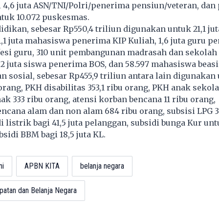
 4,6 juta ASN/TNI/Polri/penerima pensiun/veteran, da
ntuk 10.072 puskesmas.
idikan, sebesar Rp550,4 triliun digunakan untuk 21,1 ju
1,1 juta mahasiswa penerima KIP Kuliah, 1,6 juta guru p
fesi guru, 310 unit pembangunan madrasah dan sekolah
2 juta siswa penerima BOS, dan 58.597 mahasiswa beas
n sosial, sebesar Rp455,9 triliun antara lain digunaka
 orang, PKH disabilitas 353,1 ribu orang, PKH anak sekola
ak 333 ribu orang, atensi korban bencana 11 ribu orang,
cana alam dan non alam 684 ribu orang, subsisi LPG 3 
i listrik bagi 41,5 juta pelanggan, subsidi bunga Kur untu
bsidi BBM bagi 18,5 juta KL.
ni
APBN KITA
belanja negara
atan dan Belanja Negara