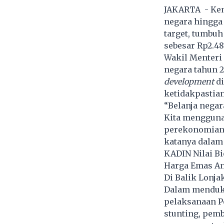
JAKARTA - Kem
negara hingga 
target, tumbuh
sebesar Rp2.486
Wakil Menteri
negara tahun 2
development
di
ketidakpastian
“Belanja negar
Kita mengguna
perekonomian y
katanya dalam 
KADIN Nilai B
Harga Emas An
Di Balik Lonja
Dalam menduku
pelaksanaan P
stunting, pem