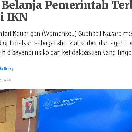
 Belanja Pemerintah Terb
i IKN
nteri Keuangan (Wamenkeu) Suahasil Nazara men
dioptimalkan sebagai shock absorber dan agent 
h dibayangi risiko dan ketidakpastian yang tingg
ta Rizky
 Jan, 2025