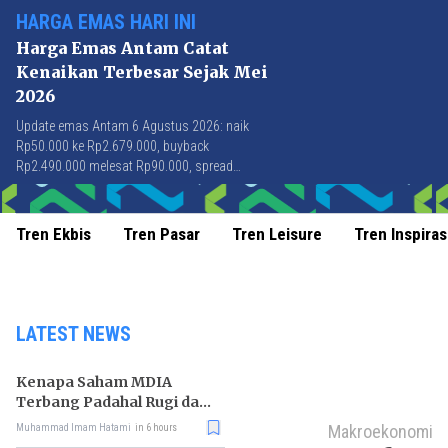
HARGA EMAS HARI INI
Harga Emas Antam Catat
Kenaikan Terbesar Sejak Mei
2026
Update emas Antam 6 Agustus 2026: naik
Rp50.000 ke Rp2.679.000, buyback
Rp2.490.000 melesat Rp90.000, spread
Rp189.000 tersempit sejak awal April 2026.
Tren Ekbis
Tren Pasar
Tren Leisure
Tren Inspiras
LATEST NEWS
Kenapa Saham MDIA
Terbang Padahal Rugi dan
Terlilit Utang?
Makroekonomi
Muhammad Imam Hatami
in 6 hours