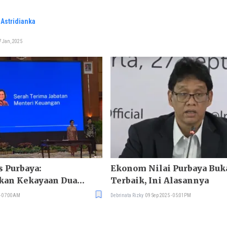
Astridianka
 Jan, 2025
s Purbaya:
Ekonom Nilai Purbaya Buk
an Kekayaan Dua
Terbaik, Ini Alasannya
angan
 - 07:00AM
Debrinata Rizky
09 Sep 2025 - 05:01PM