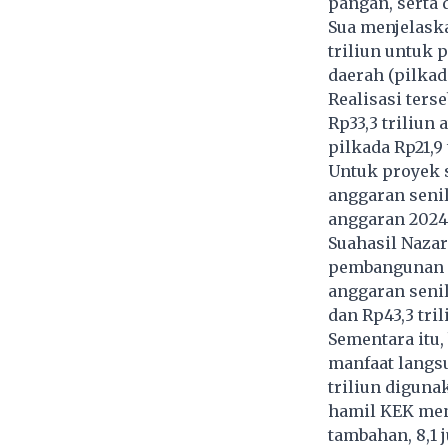
pangan, serta 
Sua menjelask
triliun untuk
daerah (pilkad
Realisasi ters
Rp33,3 triliun
pilkada Rp21,9 
Untuk proyek 
anggaran senil
anggaran 2024 
Suahasil Naza
pembangunan IK
anggaran senil
dan Rp43,3 tri
Sementara itu,
manfaat langsu
triliun diguna
hamil KEK men
tambahan, 8,1 