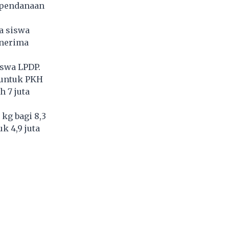
n pendanaan
ta siswa
enerima
iswa LPDP.
n untuk PKH
h 7 juta
kg bagi 8,3
k 4,9 juta