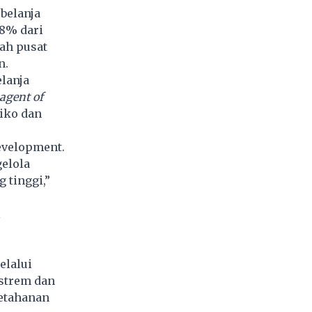
belanja
,8% dari
tah pusat
n.
lanja
agent of
iko dan
development.
elola
 tinggi,”
l
elalui
strem dan
ketahanan