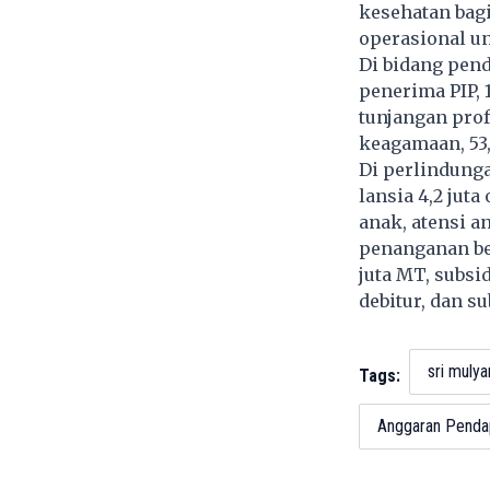
kesehatan bagi
operasional u
Di bidang pend
penerima PIP, 
tunjangan pro
keagamaan, 53,
Di perlindunga
lansia 4,2 juta
anak, atensi an
penanganan ben
juta MT, subsid
debitur, dan su
sri mulya
Tags:
Anggaran Pendap