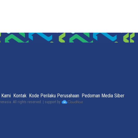
 Kami
Kontak
Kode Perilaku Perusahaan
Pedoman Media Siber
renasia
. All rights reserved. | support by