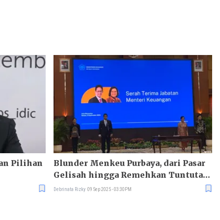
an Pilihan
Blunder Menkeu Purbaya, dari Pasar
Gelisah hingga Remehkan Tuntutan
17+8
Debrinata Rizky
09 Sep 2025 - 03:30PM