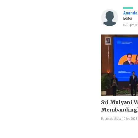
Ananda 
Editor
02:01pm, 07
Sri Mulyani V
Membandingk
Menteri Keu
Debrinata Rizky
10 Sep 2025