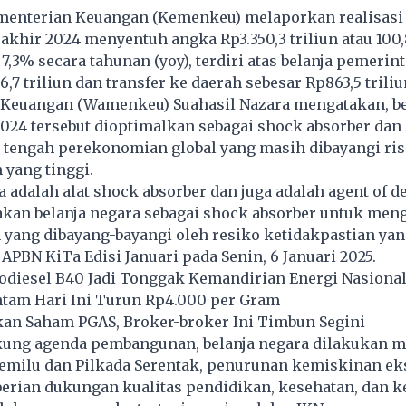
enterian Keuangan (Kemenkeu) melaporkan realisasi 
akhir 2024 menyentuh angka Rp3.350,3 triliun atau 100
 7,3% secara tahunan (yoy), terdiri atas belanja pemerin
,7 triliun dan transfer ke daerah sebesar Rp863,5 triliu
 Keuangan (Wamenkeu) Suahasil Nazara mengatakan, be
024 tersebut dioptimalkan sebagai shock absorber dan
 tengah perekonomian global yang masih dibayangi ris
 yang tinggi.
a adalah alat shock absorber dan juga adalah agent of 
kan belanja negara sebagai shock absorber untuk meng
ang dibayang-bayangi oleh resiko ketidakpastian yang
APBN KiTa Edisi Januari pada Senin, 6 Januari 2025.
iodiesel B40 Jadi Tonggak Kemandirian Energi Nasiona
tam Hari Ini Turun Rp4.000 per Gram
kan Saham PGAS, Broker-broker Ini Timbun Segini
ng agenda pembangunan, belanja negara dilakukan m
emilu dan Pilkada Serentak, penurunan kemiskinan ek
berian dukungan kualitas pendidikan, kesehatan, dan 