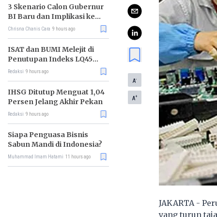
3 Skenario Calon Gubernur
BI Baru dan Implikasi ke
Pasar
Chrisna Chanis Cara
9 hours ago
ISAT dan BUMI Melejit di
Penutupan Indeks LQ45
Hari Ini
Redaksi
9 hours ago
-
A
IHSG Ditutup Menguat 1,04
+
A
Persen Jelang Akhir Pekan
Redaksi
9 hours ago
Siapa Penguasa Bisnis
Sabun Mandi di Indonesia?
Muhammad Imam Hatami
11 hours ago
JAKARTA - Per
yang turun taj