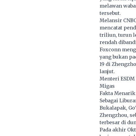
melawan wabah
tersebut.
Melansir CNBC
mencatat pend
triliun, turun
rendah diband
Foxconn meng
yang bukan pa
19 di Zhengzho
lanjut.
Menteri ESDM 
Migas
Fakta Menarik
Sebagai Libura
Bukalapak, Go
Zhengzhou, seb
terbesar di du
Pada akhir Ok