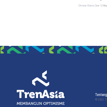
Chrisna Chanis Cara
12 May
Tentang
© 2023.
T