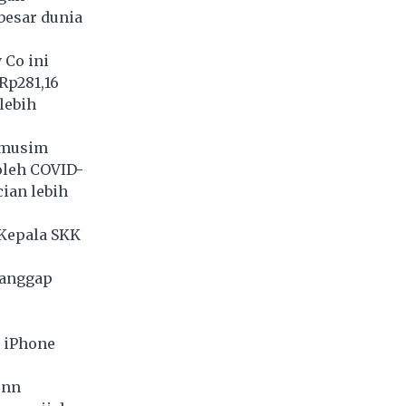
besar dunia
 Co ini
Rp281,16
lebih
 musim
oleh COVID-
ian lebih
 Kepala SKK
ganggap
n iPhone
onn