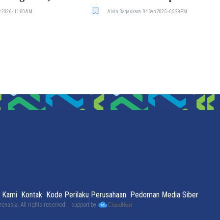
 2026 - 11:00AM
Alvin Bagaskara
04 Sep 2025 - 05:29PM
 Kami
Kontak
Kode Perilaku Perusahaan
Pedoman Media Siber
renasia
. All rights reserved. | support by