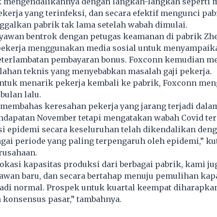
k mengendalikannya dengan langkah-langkah seperti 
kerja yang terinfeksi, dan secara efektif mengunci pab
galkan pabrik tak lama setelah wabah dimulai.
aryawan bentrok dengan petugas keamanan di pabrik Z
pekerja menggunakan media sosial untuk menyampaik
eterlambatan pembayaran bonus. Foxconn kemudian m
lahan teknis yang menyebabkan masalah gaji pekerja.
ntuk menarik pekerja kembali ke pabrik, Foxconn m
bulan lalu.
 membahas keresahan pekerja yang jarang terjadi dala
dapatan November tetapi mengatakan wabah Covid ter
uasi epidemi secara keseluruhan telah dikendalikan den
ai periode yang paling terpengaruh oleh epidemi,” ku
rusahaan.
okasi kapasitas produksi dari berbagai pabrik, kami ju
awan baru, dan secara bertahap menuju pemulihan kap
adi normal. Prospek untuk kuartal keempat diharapkan
n konsensus pasar,” tambahnya.