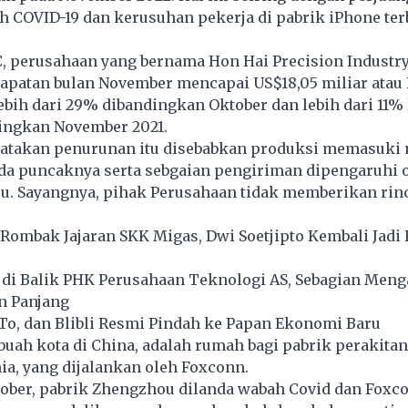
 COVID-19 dan kerusuhan pekerja di pabrik iPhone ter
, perusahaan yang bernama Hon Hai Precision Industry
apatan bulan November mencapai US$18,05 miliar atau 
 lebih dari 29% dibandingkan Oktober dan lebih dari 11% 
ingkan November 2021.
atakan penurunan itu disebabkan produksi memasuki
da puncaknya serta sebgaian pengiriman dipengaruhi 
u. Sayangnya, pihak Perusahaan tidak memberikan rinc
Rombak Jajaran SKK Migas, Dwi Soetjipto Kembali Jadi
 di Balik PHK Perusahaan Teknologi AS, Sebagian Men
n Panjang
To, dan Blibli Resmi Pindah ke Papan Ekonomi Baru
uah kota di China, adalah rumah bagi pabrik perakita
nia, yang dijalankan oleh Foxconn.
tober, pabrik Zhengzhou dilanda wabah Covid dan Foxc