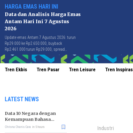
HARGA EMAS HARI INI
Data dan Analisis Harga Emas
Antam Hari Ini 7 Agustus
2026
Update emas Antam 7 Agustus 2026: turun
Rp29.000 ke Rp2.650.000, buyback
Rp2.461.000 turun Rp29.000, spread
Rp189.000 stabil di level terbaik sejak April
2026.
Tren Ekbis
Tren Pasar
Tren Leisure
Tren Inspiras
LATEST NEWS
Data 10 Negara dengan
Kemampuan Bahasa
Inggris Terbaik
Industri
Chrisna Chanis Cara
in 5 hours