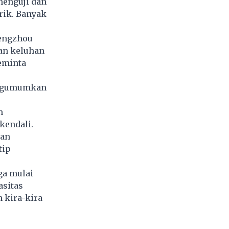
menguji dan
rik. Banyak
hengzhou
an keluhan
eminta
engumumkan
m
kendali.
gan
tip
ga mulai
asitas
 kira-kira