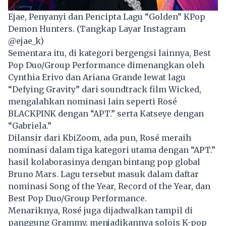
Ejae, Penyanyi dan Pencipta Lagu “Golden” KPop
Demon Hunters. (Tangkap Layar Instagram
@ejae_k)
Sementara itu, di kategori bergengsi lainnya, Best
Pop Duo/Group Performance dimenangkan oleh
Cynthia Erivo dan Ariana Grande lewat lagu
“Defying Gravity” dari soundtrack film Wicked,
mengalahkan nominasi lain seperti Rosé
BLACKPINK dengan “APT.” serta Katseye dengan
“Gabriela.”
Dilansir dari KbiZoom, ada pun, Rosé meraih
nominasi dalam tiga kategori utama dengan “APT.”
hasil kolaborasinya dengan bintang pop global
Bruno Mars. Lagu tersebut masuk dalam daftar
nominasi Song of the Year, Record of the Year, dan
Best Pop Duo/Group Performance.
Menariknya, Rosé juga dijadwalkan tampil di
panggung Grammy, menjadikannya solois K-pop