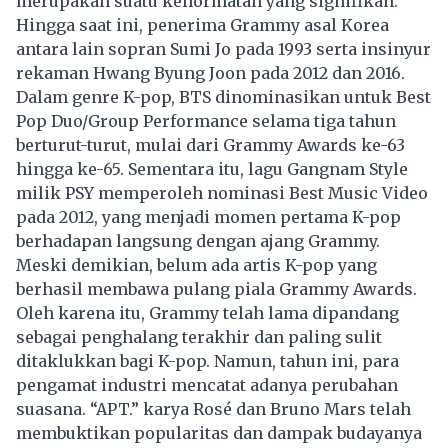
merupakan suatu kehormatan yang signifikan.
Hingga saat ini, penerima Grammy asal Korea
antara lain sopran Sumi Jo pada 1993 serta insinyur
rekaman Hwang Byung Joon pada 2012 dan 2016.
Dalam genre K-pop, BTS dinominasikan untuk Best
Pop Duo/Group Performance selama tiga tahun
berturut-turut, mulai dari Grammy Awards ke-63
hingga ke-65. Sementara itu, lagu Gangnam Style
milik PSY memperoleh nominasi Best Music Video
pada 2012, yang menjadi momen pertama K-pop
berhadapan langsung dengan ajang Grammy.
Meski demikian, belum ada artis K-pop yang
berhasil membawa pulang piala Grammy Awards.
Oleh karena itu,
Grammy
telah lama dipandang
sebagai penghalang terakhir dan paling sulit
ditaklukkan bagi K-pop. Namun, tahun ini, para
pengamat industri mencatat adanya perubahan
suasana. “APT.” karya Rosé dan Bruno Mars telah
membuktikan popularitas dan dampak budayanya