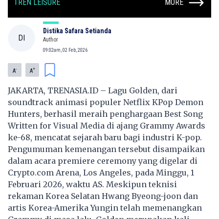
TREN LEISURE
MORE
Distika Safara Setianda
DI
Author
09:02am, 02 Feb, 2026
-
+
A
A
JAKARTA, TRENASIA.ID – Lagu Golden, dari
soundtrack animasi populer Netflix
KPop Demon
Hunters
, berhasil meraih penghargaan Best Song
Written for Visual Media di ajang Grammy Awards
ke-68, mencatat sejarah baru bagi industri K-pop.
Pengumuman kemenangan tersebut disampaikan
dalam acara premiere ceremony yang digelar di
Crypto.com Arena, Los Angeles, pada Minggu, 1
Februari 2026, waktu AS. Meskipun teknisi
rekaman Korea Selatan Hwang Byeong-joon dan
artis Korea-Amerika Yungin telah memenangkan