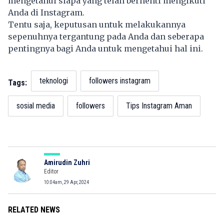
mengetahui siapa yang telah berhenti mengikuti
Anda di Instagram.
Tentu saja, keputusan untuk melakukannya
sepenuhnya tergantung pada Anda dan seberapa
pentingnya bagi Anda untuk mengetahui hal ini.
teknologi
followers instagram
Tags:
sosial media
followers
Tips Instagram Aman
Amirudin Zuhri
Editor
10:04am, 29 Apr, 2024
RELATED NEWS