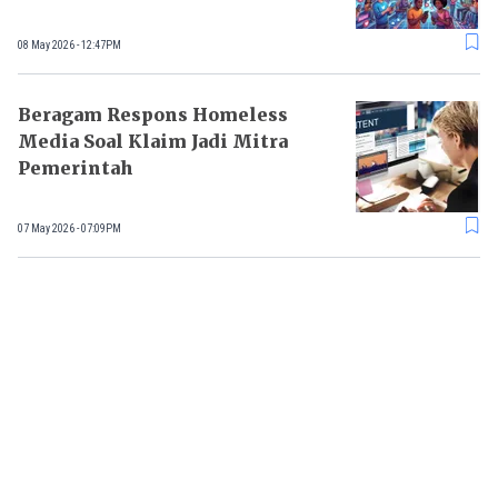
08 May 2026 - 12:47PM
Beragam Respons Homeless
Media Soal Klaim Jadi Mitra
Pemerintah
07 May 2026 - 07:09PM