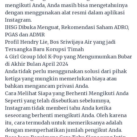
mengikuti Anda, Anda masih bisa mengetahuinya
dengan menggunakan alat resmi dalam aplikasi
Instagram.
IHSG Dibuka Menguat, Rekomendasi Saham ADRO,
PGAS dan ADMR
Profil Hendry Lie, Bos Sriwijaya Air yang jadi
Tersangka Baru Korupsi Timah
4 Girl Group Idol K-Pop yang Mengumumkan Bubar
di Akhir Bulan April 2024
Anda tidak perlu menggunakan solusi dari pihak
ketiga yang mungkin memerlukan biaya atau
bahkan mengancam privasi Anda.
Cara Melihat Siapa yang Berhenti Mengikuti Anda
Seperti yang telah disebutkan sebelumnya,
Instagram tidak memberi tahu Anda ketika
seseorang berhenti mengikuti Anda. Oleh karena
itu, cara termudah untuk memeriksanya adalah
dengan memperhatikan jumlah pengikut Anda.