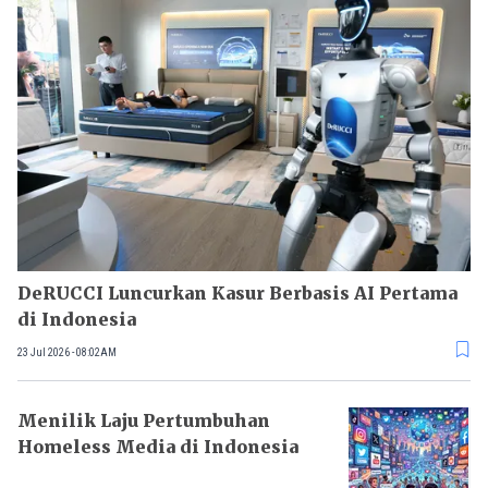
DeRUCCI Luncurkan Kasur Berbasis AI Pertama
di Indonesia
23 Jul 2026 - 08:02AM
Menilik Laju Pertumbuhan
Homeless Media di Indonesia