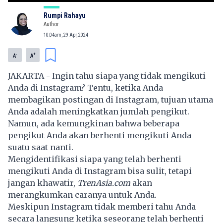
Rumpi Rahayu
Author
10:04am, 29 Apr, 2024
-
+
A
A
JAKARTA - Ingin tahu siapa yang tidak mengikuti
Anda di Instagram? Tentu, ketika Anda
membagikan postingan di Instagram, tujuan utama
Anda adalah meningkatkan jumlah pengikut.
Namun, ada kemungkinan bahwa beberapa
pengikut Anda akan berhenti mengikuti Anda
suatu saat nanti.
Mengidentifikasi siapa yang telah berhenti
mengikuti Anda di Instagram bisa sulit, tetapi
jangan khawatir,
TrenAsia.com
akan
merangkumkan caranya untuk Anda.
Meskipun
Instagram
tidak memberi tahu Anda
secara langsung ketika seseorang telah berhenti