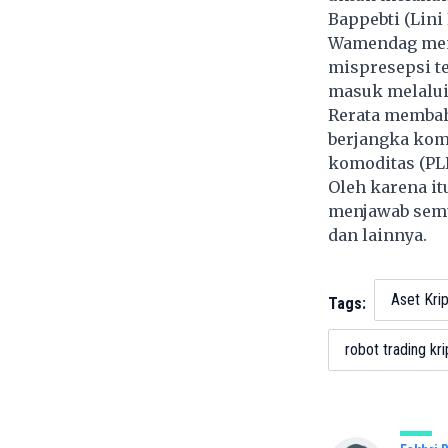
Bappebti (Lini 
Wamendag men
mispresepsi te
masuk melalui 
Rerata membah
berjangka komo
komoditas (PL
Oleh karena i
menjawab semu
dan lainnya.
Aset Kri
Tags:
robot trading kri