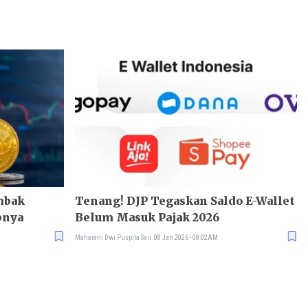
mbak
Tenang! DJP Tegaskan Saldo E-Wallet
bnya
Belum Masuk Pajak 2026
Maharani Dwi Puspita Sari
08 Jan 2026 - 08:02AM