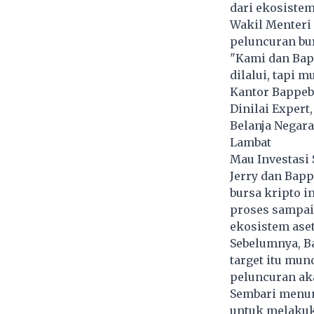
dari ekosistem
Wakil Menter
peluncuran bur
"Kami dan Bapp
dilalui, tapi 
Kantor Bappebt
Dinilai Exper
Belanja Negara
Lambat
Mau Investasi 
Jerry dan Bapp
bursa kripto 
proses sampai
ekosistem aset
Sebelumnya, B
target itu mun
peluncuran aka
Sembari menun
untuk melakuk