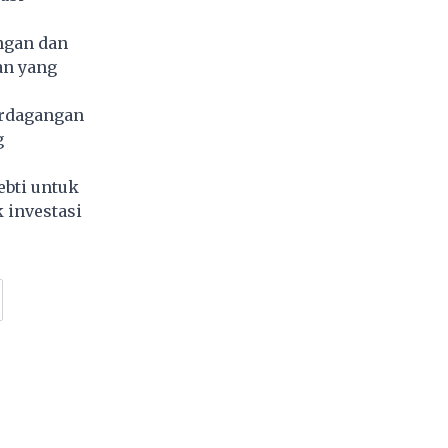
ngan dan
an yang
erdagangan
g
bti untuk
 investasi