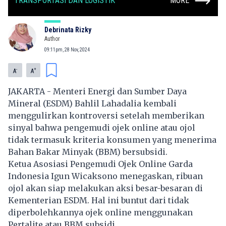
TRANSPORTASI DAN LOGISTIK
MORE
Debrinata Rizky
Author
09:11pm, 28 Nov, 2024
-
+
A
A
JAKARTA - Menteri Energi dan Sumber Daya
Mineral (ESDM) Bahlil Lahadalia kembali
menggulirkan kontroversi setelah memberikan
sinyal bahwa pengemudi ojek online atau ojol
tidak termasuk kriteria konsumen yang menerima
Bahan Bakar Minyak (BBM) bersubsidi.
Ketua Asosiasi Pengemudi Ojek Online Garda
Indonesia Igun Wicaksono menegaskan, ribuan
ojol akan siap melakukan aksi besar-besaran di
Kementerian ESDM. Hal ini buntut dari tidak
diperbolehkannya ojek online menggunakan
Pertalite atau BBM subsidi.