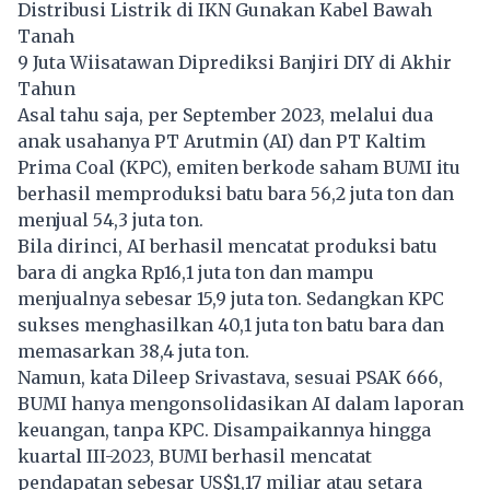
Distribusi Listrik di IKN Gunakan Kabel Bawah
Tanah
9 Juta Wiisatawan Diprediksi Banjiri DIY di Akhir
Tahun
Asal tahu saja, per September 2023, melalui dua
anak usahanya PT Arutmin (AI) dan PT Kaltim
Prima Coal (KPC), emiten berkode saham BUMI itu
berhasil memproduksi batu bara 56,2 juta ton dan
menjual 54,3 juta ton.
Bila dirinci, AI berhasil mencatat produksi batu
bara di angka Rp16,1 juta ton dan mampu
menjualnya sebesar 15,9 juta ton. Sedangkan KPC
sukses menghasilkan 40,1 juta ton batu bara dan
memasarkan 38,4 juta ton.
Namun, kata Dileep Srivastava, sesuai PSAK 666,
BUMI hanya mengonsolidasikan AI dalam laporan
keuangan, tanpa KPC. Disampaikannya hingga
kuartal III-2023, BUMI berhasil mencatat
pendapatan sebesar US$1,17 miliar atau setara