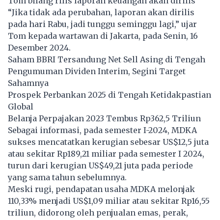
Tom bilang rilis laporan keuangan akan dirilis
“Jika tidak ada perubahan, laporan akan dirilis
pada hari Rabu, jadi tunggu seminggu lagi,” ujar
Tom kepada wartawan di Jakarta, pada Senin, 16
Desember 2024.
Saham BBRI Tersandung Net Sell Asing di Tengah
Pengumuman Dividen Interim, Segini Target
Sahamnya
Prospek Perbankan 2025 di Tengah Ketidakpastian
Global
Belanja Perpajakan 2023 Tembus Rp362,5 Triliun
Sebagai informasi, pada semester I-2024, MDKA
sukses mencatatkan kerugian sebesar US$12,5 juta
atau sekitar Rp189,21 miliar pada semester I 2024,
turun dari kerugian US$49,21 juta pada periode
yang sama tahun sebelumnya.
Meski rugi, pendapatan usaha MDKA melonjak
110,33% menjadi US$1,09 miliar atau sekitar Rp16,55
triliun, didorong oleh penjualan emas, perak,