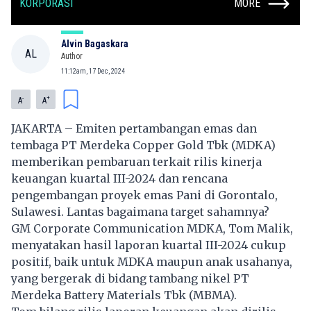
KORPORASI
MORE
Alvin Bagaskara
AL
Author
11:12am, 17 Dec, 2024
-
+
A
A
JAKARTA – Emiten pertambangan emas dan
tembaga PT Merdeka Copper Gold Tbk (MDKA)
memberikan pembaruan terkait rilis kinerja
keuangan kuartal III-2024 dan rencana
pengembangan proyek emas Pani di Gorontalo,
Sulawesi. Lantas bagaimana target sahamnya?
GM Corporate Communication MDKA, Tom Malik,
menyatakan hasil laporan kuartal III-2024 cukup
positif, baik untuk MDKA maupun anak usahanya,
yang bergerak di bidang tambang nikel PT
Merdeka Battery Materials Tbk (MBMA).