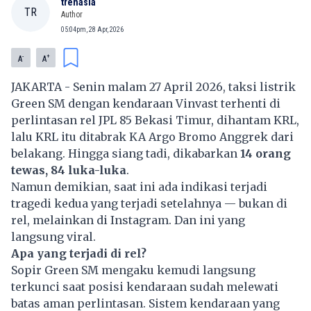
trenasia
TR
Author
05:04pm, 28 Apr, 2026
-
+
A
A
JAKARTA - Senin malam 27 April 2026, taksi listrik
Green SM
dengan kendaraan
Vinvast
terhenti di
perlintasan rel JPL 85 Bekasi Timur, dihantam KRL,
lalu KRL itu ditabrak KA Argo Bromo Anggrek dari
belakang. Hingga siang tadi, dikabarkan
14 orang
tewas, 84 luka-luka
.
Namun demikian, saat ini ada indikasi terjadi
tragedi kedua yang terjadi setelahnya — bukan di
rel, melainkan di Instagram. Dan ini yang
langsung viral.
Apa yang terjadi di rel?
Sopir Green SM mengaku kemudi langsung
terkunci saat posisi kendaraan sudah melewati
batas aman perlintasan. Sistem kendaraan yang