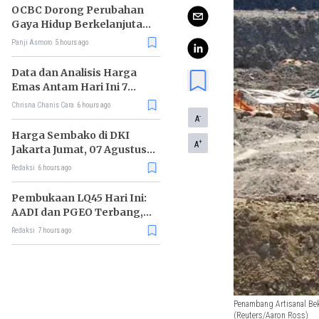
OCBC Dorong Perubahan
Gaya Hidup Berkelanjutan
melalui Program RISE
Panji Asmoro
5 hours ago
Data dan Analisis Harga
Emas Antam Hari Ini 7
Agustus 2026
Chrisna Chanis Cara
6 hours ago
-
A
Harga Sembako di DKI
+
A
Jakarta Jumat, 07 Agustus
2026, Daging Sapi Naik, Gas
Redaksi
6 hours ago
Elpiji 3kg Turun
Pembukaan LQ45 Hari Ini:
AADI dan PGEO Terbang,
HRTA Tiarap
Redaksi
7 hours ago
Penambang Artisanal Bek
(Reuters/Aaron Ross)