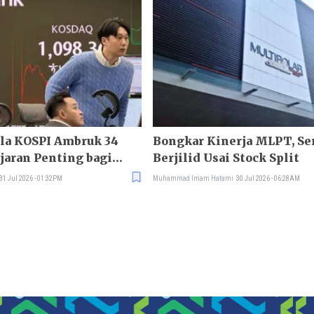
ala KOSPI Ambruk 34
Bongkar Kinerja MLPT, S
ajaran Penting bagi
Berjilid Usai Stock Split
31 Jul 2026 - 01:32PM
Muhammad Imam Hatami
30 Jul 2026 - 06:28AM