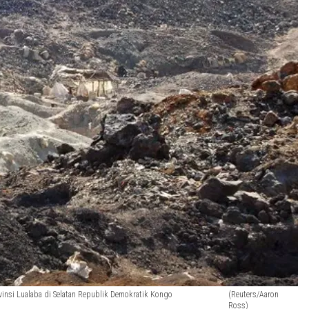
vinsi Lualaba di Selatan Republik Demokratik Kongo
(Reuters/Aaron
Ross)