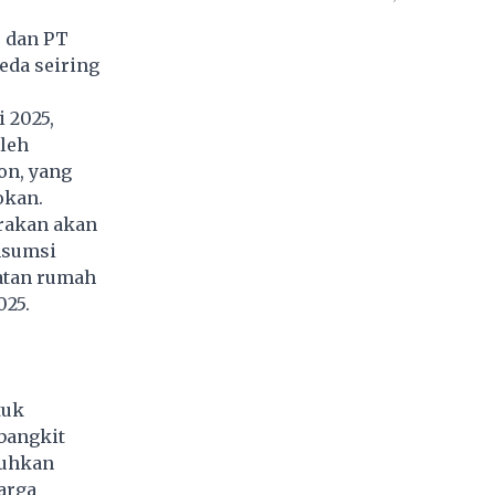
 dan PT
eda seiring
i 2025,
oleh
on, yang
okan.
rakan akan
nsumsi
atan rumah
025.
tuk
bangkit
tuhkan
arga