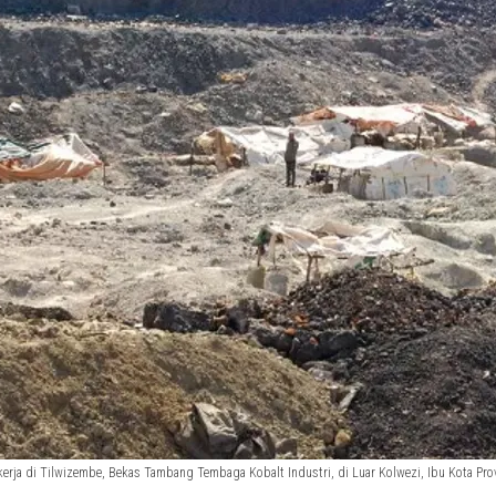
erja di Tilwizembe, Bekas Tambang Tembaga Kobalt Industri, di Luar Kolwezi, Ibu Kota Pro