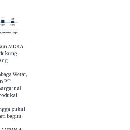
saham MDKA
idukung
yang
baga Wetar,
an PT
arga jual
produksi
ingga pukul
ti begitu,
am AMMN di