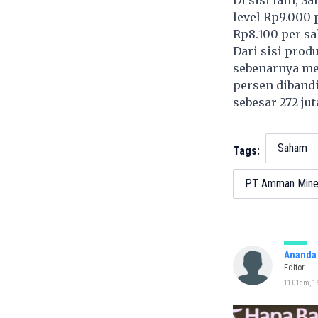
level Rp9.000 
Rp8.100 per s
Dari sisi prod
sebenarnya me
persen dibandi
sebesar 272 jut
Saham
Tags:
PT Amman Minera
Ananda 
Editor
11:01am, 16