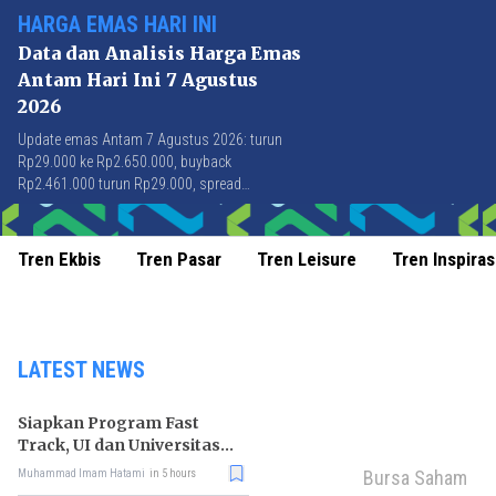
HARGA EMAS HARI INI
Data dan Analisis Harga Emas
Antam Hari Ini 7 Agustus
2026
Update emas Antam 7 Agustus 2026: turun
Rp29.000 ke Rp2.650.000, buyback
Rp2.461.000 turun Rp29.000, spread
Rp189.000 stabil di level terbaik sejak April
2026.
Tren Ekbis
Tren Pasar
Tren Leisure
Tren Inspiras
LATEST NEWS
Siapkan Program Fast
Track, UI dan Universitas
Agung Podomoro Jalin
Bursa Saham
Muhammad Imam Hatami
in 5 hours
Kemitraan