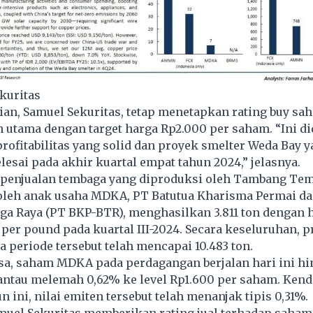
kuritas
ian, Samuel Sekuritas, tetap menetapkan rating buy 
n utama dengan target harga Rp2.000 per saham. “Ini d
rofitabilitas yang solid dan proyek smelter Weda Bay 
lesai pada akhir kuartal empat tahun 2024,” jelasnya.
, penjualan tembaga yang diproduksi oleh Tambang Tem
 oleh anak usaha MDKA, PT Batutua Kharisma Permai d
a Raya (PT BKP-BTR), menghasilkan 3.811 ton dengan h
6 per pound pada kuartal III-2024. Secara keseluruhan, 
 periode tersebut telah mencapai 10.483 ton.
rsa, saham MDKA pada perdagangan berjalan hari ini h
antau melemah 0,62% ke level Rp1.600 per saham. Kenda
n ini, nilai emiten tersebut telah menanjak tipis 0,31%.
Samuel Sekuritas memberikan rating jual terhadap sah