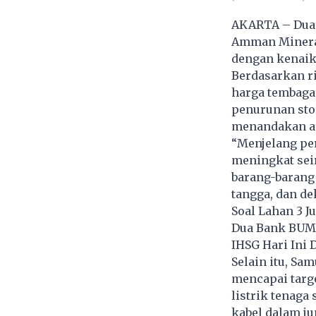
AKARTA – Dua 
Amman Mineral
dengan kenaik
Berdasarkan ris
harga tembaga 
penurunan stok
menandakan ad
“Menjelang pe
meningkat sei
barang-barang
tangga, dan de
Soal Lahan 3 J
Dua Bank BUMN
IHSG Hari Ini D
Selain itu, Sa
mencapai targ
listrik tenaga
kabel dalam j