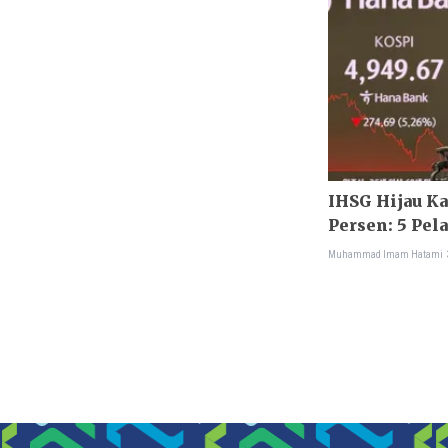
IHSG Hijau K
Persen: 5 Pel
Investor
Muhammad Imam Hatami