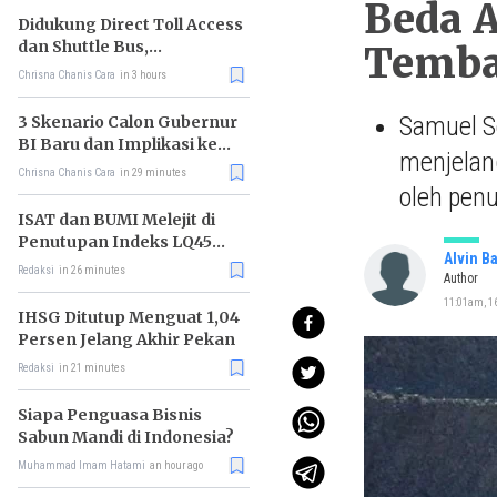
Beda 
Didukung Direct Toll Access
dan Shuttle Bus,
Temba
Paramount Petals Kian
Chrisna Chanis Cara
in 3 hours
Prospektif
Samuel S
3 Skenario Calon Gubernur
BI Baru dan Implikasi ke
menjelan
Pasar
Chrisna Chanis Cara
in 29 minutes
oleh pen
ISAT dan BUMI Melejit di
Penutupan Indeks LQ45
Alvin B
Hari Ini
Redaksi
in 26 minutes
Author
11:01am, 16
IHSG Ditutup Menguat 1,04
Persen Jelang Akhir Pekan
Redaksi
in 21 minutes
Siapa Penguasa Bisnis
Sabun Mandi di Indonesia?
Muhammad Imam Hatami
an hour ago