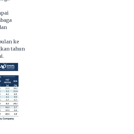
apai
mbaga
dan
bulan ke
gkan tahun
i.