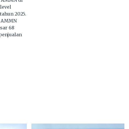
level
tahun 2025.
an AMMN
sar 68
penjualan