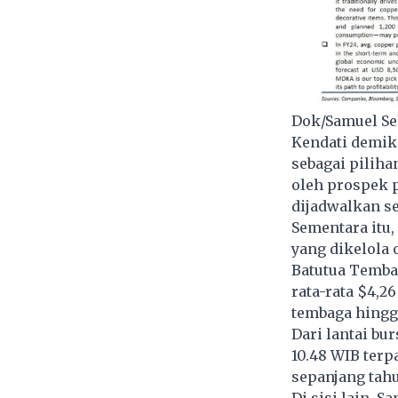
Dok/Samuel Se
Kendati demik
sebagai piliha
oleh prospek p
dijadwalkan se
Sementara itu
yang dikelola
Batutua Tembag
rata-rata $4,2
tembaga hingga
Dari lantai bu
10.48 WIB terp
sepanjang tahu
Di sisi lain, 