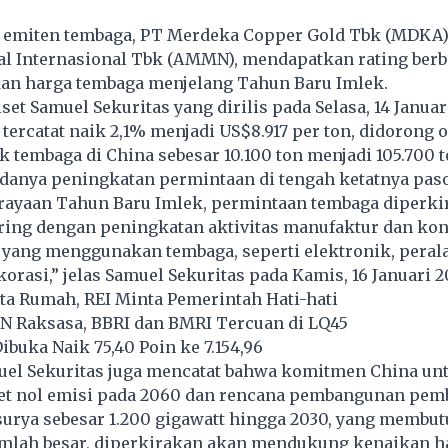
emiten tembaga, PT Merdeka Copper Gold Tbk (MDKA)
 Internasional Tbk (AMMN), mendapatkan rating berb
an harga tembaga menjelang Tahun Baru Imlek.
et Samuel Sekuritas yang dirilis pada Selasa, 14 Januar
tercatat naik 2,1% menjadi US$8.917 per ton, didorong 
 tembaga di China sebesar 10.100 ton menjadi 105.700 t
anya peningkatan permintaan di tengah ketatnya pas
rayaan Tahun Baru Imlek, permintaan tembaga diperki
ring dengan peningkatan aktivitas manufaktur dan ko
 yang menggunakan tembaga, seperti elektronik, peral
korasi,” jelas Samuel Sekuritas pada Kamis, 16 Januari 2
uta Rumah, REI Minta Pemerintah Hati-hati
 Raksasa, BBRI dan BMRI Tercuan di LQ45
ibuka Naik 75,40 Poin ke 7.154,96
muel Sekuritas juga mencatat bahwa komitmen China un
et nol emisi pada 2060 dan rencana pembangunan pem
 surya sebesar 1.200 gigawatt hingga 2030, yang membu
umlah besar, diperkirakan akan mendukung kenaikan h