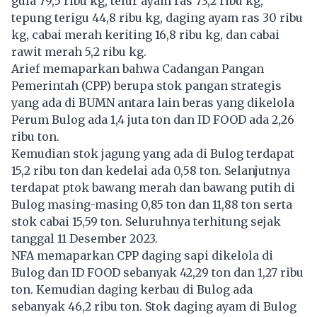
gula 79,5 ribu kg, telur ayam ras 73,2 ribu kg,
tepung terigu 44,8 ribu kg, daging ayam ras 30 ribu
kg, cabai merah keriting 16,8 ribu kg, dan cabai
rawit merah 5,2 ribu kg.
Arief memaparkan bahwa Cadangan Pangan
Pemerintah (CPP) berupa stok pangan strategis
yang ada di BUMN antara lain beras yang dikelola
Perum Bulog ada 1,4 juta ton dan ID FOOD ada 2,26
ribu ton.
Kemudian stok jagung yang ada di Bulog terdapat
15,2 ribu ton dan kedelai ada 0,58 ton. Selanjutnya
terdapat ptok bawang merah dan bawang putih di
Bulog masing-masing 0,85 ton dan 11,88 ton serta
stok cabai 15,59 ton. Seluruhnya terhitung sejak
tanggal 11 Desember 2023.
NFA
memaparkan CPP daging sapi dikelola di
Bulog dan ID FOOD sebanyak 42,29 ton dan 1,27 ribu
ton. Kemudian daging kerbau di Bulog ada
sebanyak 46,2 ribu ton. Stok daging ayam di Bulog