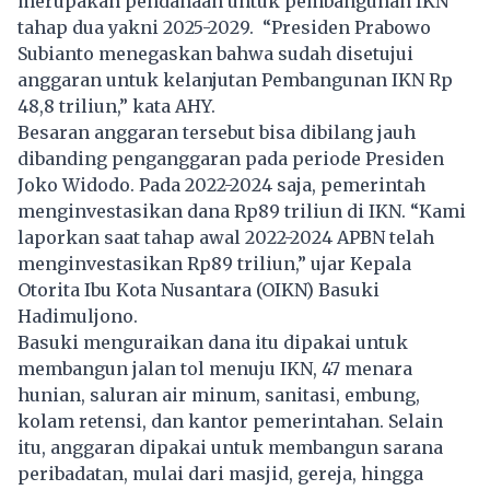
merupakan pendanaan untuk pembangunan IKN
tahap dua yakni 2025-2029. “Presiden Prabowo
Subianto menegaskan bahwa sudah disetujui
anggaran untuk kelanjutan Pembangunan IKN Rp
48,8 triliun,” kata AHY.
Besaran anggaran tersebut bisa dibilang jauh
dibanding penganggaran pada periode Presiden
Joko Widodo. Pada 2022-2024 saja, pemerintah
menginvestasikan dana Rp89 triliun di IKN. “Kami
laporkan saat tahap awal 2022-2024 APBN telah
menginvestasikan Rp89 triliun,” ujar Kepala
Otorita Ibu Kota Nusantara (OIKN) Basuki
Hadimuljono.
Basuki menguraikan dana itu dipakai untuk
membangun jalan tol menuju IKN, 47 menara
hunian, saluran air minum, sanitasi, embung,
kolam retensi, dan kantor pemerintahan. Selain
itu, anggaran dipakai untuk membangun sarana
peribadatan, mulai dari masjid, gereja, hingga