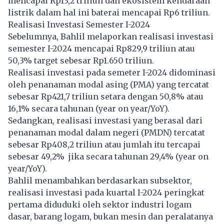
mencapai Rp13,2 triliun dan ekosistem kendaraan
listrik dalam hal ini baterai mencapai Rp6 triliun.
Realisasi Investasi Semester I-2024
Sebelumnya, Bahlil melaporkan realisasi investasi
semester I-2024 mencapai Rp829,9 triliun atau
50,3% target sebesar Rp1.650 triliun.
Realisasi investasi pada semeter I-2024 didominasi
oleh penanaman modal asing (PMA) yang tercatat
sebesar Rp421,7 triliun setara dengan 50,8% atau
16,1% secara tahunan (year on year/YoY).
Sedangkan, realisasi investasi yang berasal dari
penanaman modal dalam negeri (PMDN) tercatat
sebesar Rp408,2 triliun atau jumlah itu tercapai
sebesar 49,2% jika secara tahunan 29,4% (year on
year/YoY).
Bahlil menambahkan berdasarkan subsektor,
realisasi investasi pada kuartal I-2024 peringkat
pertama diduduki oleh sektor industri logam
dasar, barang logam, bukan mesin dan peralatanya