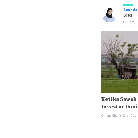
Ananda 
Editor
06:01am, 19
Ketika Sawah 
Investor Duni
Chrisna Chanis Cara
17 Jul