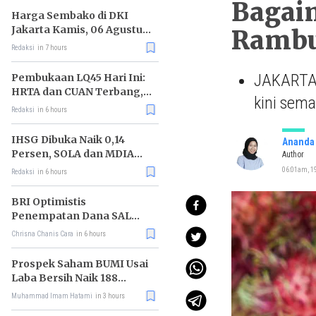
Bagai
Harga Sembako di DKI
Jakarta Kamis, 06 Agustus
Rambu
2026, Daging Kambing
Redaksi
in 7 hours
Naik, Gula Pasir Turun
JAKARTA,
Pembukaan LQ45 Hari Ini:
HRTA dan CUAN Terbang,
kini sema
MAPI Tiarap
Redaksi
in 6 hours
IHSG Dibuka Naik 0,14
Ananda 
Persen, SOLA dan MDIA
Author
Jadi Katalis
06:01am, 19
Redaksi
in 6 hours
BRI Optimistis
Penempatan Dana SAL
Dorong Pembiayaan Sektor
Chrisna Chanis Cara
in 6 hours
Produktif
Prospek Saham BUMI Usai
Laba Bersih Naik 188
Persen
Muhammad Imam Hatami
in 3 hours