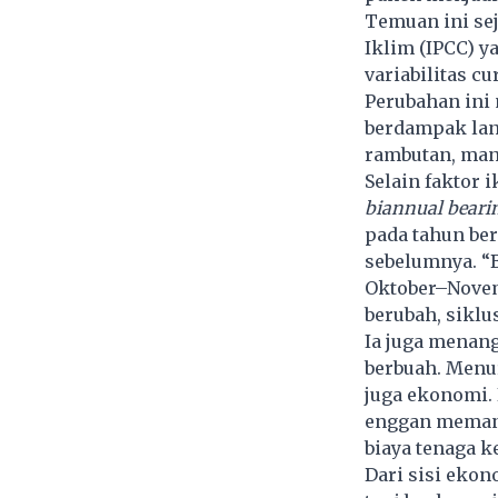
Temuan ini se
Iklim (IPCC) 
variabilitas c
Perubahan ini
berdampak lan
rambutan, man
Selain faktor 
biannual beari
pada tahun ber
sebelumnya. “
Oktober–Novem
berubah, siklus
Ia juga menan
berbuah. Menur
juga ekonomi. 
enggan memane
biaya tenaga ke
Dari sisi ekon