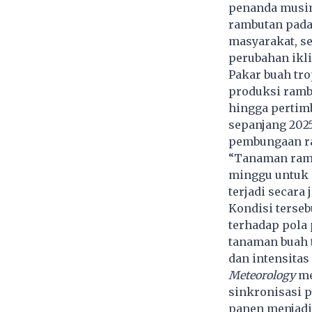
penanda musim
rambutan pada
masyarakat, se
perubahan ikl
Pakar buah tro
produksi rambu
hingga pertimb
sepanjang 202
pembungaan ra
“Tanaman ramb
minggu untuk 
terjadi secara 
Kondisi terse
terhadap pola
tanaman buah t
dan intensitas
Meteorology
me
sinkronisasi 
panen menjadi