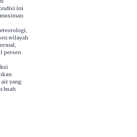
am
ndisi ini
h musiman
eteorologi,
sen wilayah
ormal,
,1 persen
uksi
ankan
 air yang
im buah