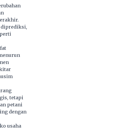
erubahan
an
erakhir.
diprediksi,
perti
fat
 menurun
anen
kitar
musim
arang
is, tetapi
ian petani
ding dengan
iko usaha