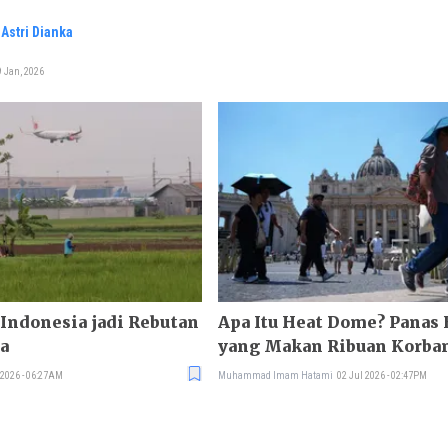
Astri Dianka
 Jan, 2026
Indonesia jadi Rebutan
Apa Itu Heat Dome? Panas
a
yang Makan Ribuan Korban
 2026 - 06:27AM
Muhammad Imam Hatami
02 Jul 2026 - 02:47PM