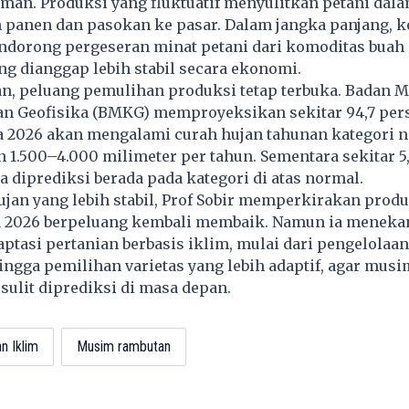
man. Produksi yang fluktuatif menyulitkan petani dal
panen dan pasokan ke pasar. Dalam jangka panjang, ko
ndorong pergeseran minat petani dari komoditas bua
g dianggap lebih stabil secara ekonomi.
n, peluang pemulihan produksi tetap terbuka. Badan M
dan Geofisika (BMKG) memproyeksikan sekitar 94,7 per
a 2026 akan mengalami curah hujan tahunan kategori n
 1.500–4.000 milimeter per tahun. Sementara sekitar 5
a diprediksi berada pada kategori di atas normal.
jan yang lebih stabil, Prof Sobir memperkirakan prod
 2026 berpeluang kembali membaik. Namun ia menek
ptasi pertanian berbasis iklim, mulai dari pengelolaan
hingga pemilihan varietas yang lebih adaptif, agar mus
sulit diprediksi di masa depan.
n Iklim
Musim rambutan