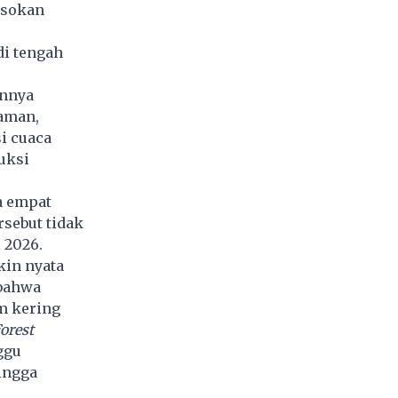
asokan
di tengah
unnya
naman,
i cuaca
uksi
a empat
sebut tidak
i 2026.
in nyata
 bahwa
m kering
orest
ggu
ingga