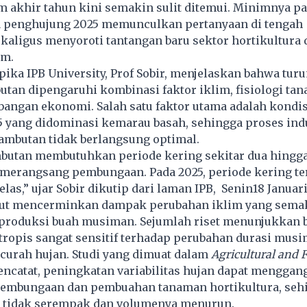
 akhir tahun kini semakin sulit ditemui. Minimnya p
 penghujung 2025 memunculkan pertanyaan di tengah
kaligus menyoroti tantangan baru sektor hortikultura 
im.
pika IPB University, Prof Sobir, menjelaskan bahwa tur
tan dipengaruhi kombinasi faktor iklim, fisiologi ta
angan ekonomi. Salah satu faktor utama adalah kondis
5 yang didominasi kemarau basah, sehingga proses ind
mbutan tidak berlangsung optimal.
utan membutuhkan periode kering sekitar dua hingg
merangsang pembungaan. Pada 2025, periode kering ter
jelas,” ujar Sobir dikutip dari laman IPB, Senin18 Januar
but mencerminkan dampak perubahan iklim yang semak
 produksi buah musiman. Sejumlah riset menunjukkan
ropis sangat sensitif terhadap perubahan durasi musi
 curah hujan. Studi yang dimuat dalam
Agricultural and F
ncatat, peningkatan variabilitas hujan dapat menggan
pembungaan dan pembuahan tanaman hortikultura, seh
 tidak serempak dan volumenya menurun.