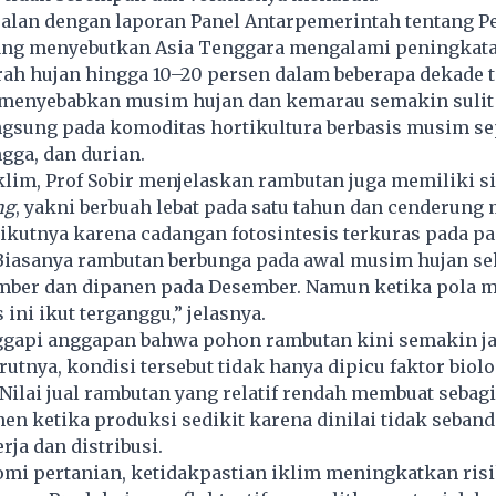
jalan dengan laporan Panel Antarpemerintah tentang P
yang menyebutkan Asia Tenggara mengalami peningkat
urah hujan hingga 10–20 persen dalam beberapa dekade t
 menyebabkan musim hujan dan kemarau semakin sulit 
gsung pada komoditas hortikultura berbasis musim se
gga, dan durian.
iklim, Prof Sobir menjelaskan rambutan juga memiliki si
ng
, yakni berbuah lebat pada satu tahun dan cenderung
ikutnya karena cadangan fotosintesis terkuras pada p
Biasanya rambutan berbunga pada awal musim hujan se
ber dan dipanen pada Desember. Namun ketika pola 
 ini ikut terganggu,” jelasnya.
ggapi anggapan bahwa pohon rambutan kini semakin j
utnya, kondisi tersebut tidak hanya dipicu faktor biolog
Nilai jual rambutan yang relatif rendah membuat sebag
n ketika produksi sedikit karena dinilai tidak seban
rja dan distribusi.
omi pertanian, ketidakpastian iklim meningkatkan ris