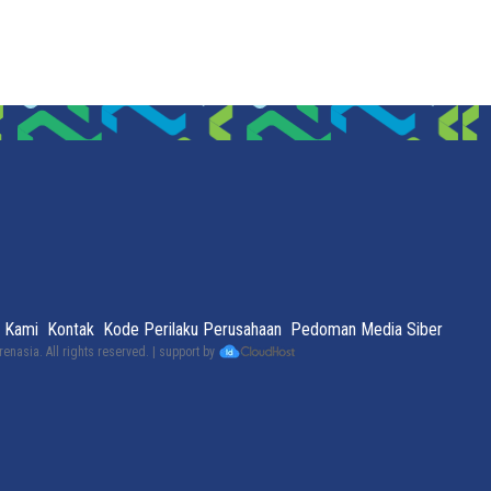
 Kami
Kontak
Kode Perilaku Perusahaan
Pedoman Media Siber
renasia
. All rights reserved. | support by