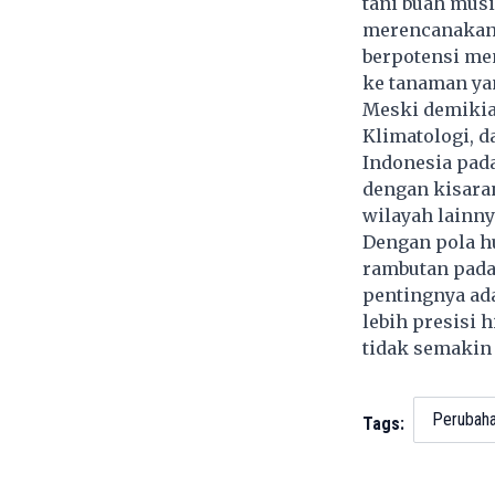
tani buah musi
merencanakan 
berpotensi me
ke tanaman yan
Meski demikia
Klimatologi, 
Indonesia pad
dengan kisaran
wilayah lainny
Dengan pola hu
rambutan pada
pentingnya ada
lebih presisi 
tidak semakin 
Perubaha
Tags: