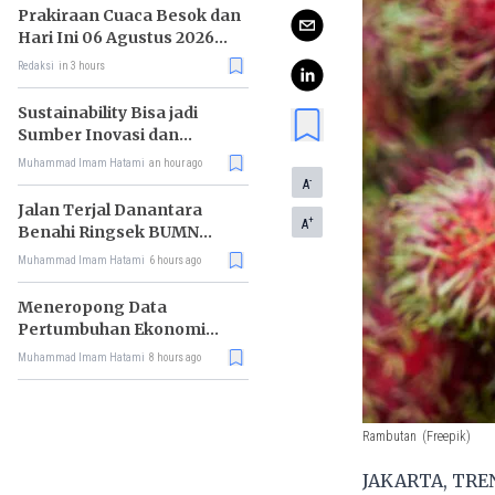
Prakiraan Cuaca Besok dan
Hari Ini 06 Agustus 2026
untuk Wilayah DKI Jakarta
Redaksi
in 3 hours
Sustainability Bisa jadi
Sumber Inovasi dan
Peluang Bisnis
Muhammad Imam Hatami
an hour ago
-
A
Jalan Terjal Danantara
+
A
Benahi Ringsek BUMN
Karya
Muhammad Imam Hatami
6 hours ago
Meneropong Data
Pertumbuhan Ekonomi
Kuartal II 2026
Muhammad Imam Hatami
8 hours ago
Rambutan
(Freepik)
JAKARTA, TREN