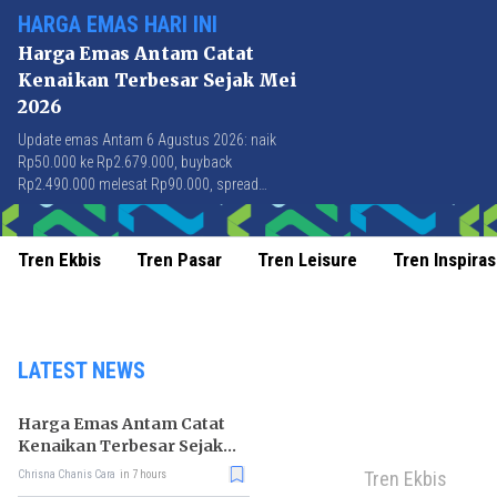
HARGA EMAS HARI INI
Harga Emas Antam Catat
Kenaikan Terbesar Sejak Mei
2026
Update emas Antam 6 Agustus 2026: naik
Rp50.000 ke Rp2.679.000, buyback
Rp2.490.000 melesat Rp90.000, spread
Rp189.000 tersempit sejak awal April 2026.
Tren Ekbis
Tren Pasar
Tren Leisure
Tren Inspiras
LATEST NEWS
Harga Emas Antam Catat
Kenaikan Terbesar Sejak
Mei 2026
Tren Ekbis
Chrisna Chanis Cara
in 7 hours