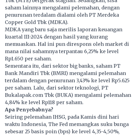
Tbk (MTE) bergerak stagnan. Sedangkan, sisa
saham lainnya mengalami pelemahan, dengan
penurunan terdalam dialami oleh PT Merdeka
Copper Gold Tbk (MDKA).
MDKA yang baru saja merilis laporan keuangan
kuartal III-2024 dengan hasil yang kurang
memuaskan. Hal ini pun direspons oleh market di
mana nilai sahamnya terpantau 6,25% ke level
Rp1.650 per saham.
Sementara itu, dari sektor big banks, saham PT
Bank Mandiri Tbk (BMRI) mengalami pelemahan
terdalam dengan penurunan 3,43% ke level Rp5.625
per saham. Lalu, dari sektor teknologi, PT
Bukalapak.com Tbk (BUKA) mengalami pelemahan
4,84% ke level Rp118 per saham.
Apa Penyebabnya?
Seiring pelemahan IHSG, pada Kamis dini hari
waktu Indonesia, The Fed memangkas suku bunga
sebesar 25 basis poin (bps) ke level 4,35-4,50%,