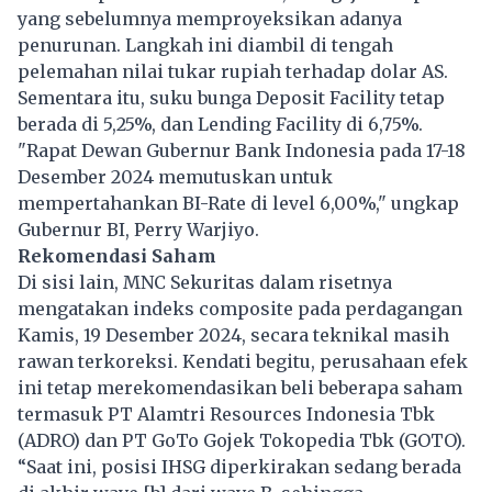
yang sebelumnya memproyeksikan adanya
penurunan. Langkah ini diambil di tengah
pelemahan nilai tukar rupiah terhadap dolar AS.
Sementara itu, suku bunga Deposit Facility tetap
berada di 5,25%, dan Lending Facility di 6,75%.
"Rapat Dewan Gubernur Bank Indonesia pada 17-18
Desember 2024 memutuskan untuk
mempertahankan BI-Rate di level 6,00%," ungkap
Gubernur BI, Perry Warjiyo.
Rekomendasi Saham
Di sisi lain, MNC Sekuritas dalam risetnya
mengatakan indeks composite pada perdagangan
Kamis, 19 Desember 2024, secara teknikal masih
rawan terkoreksi. Kendati begitu, perusahaan efek
ini tetap merekomendasikan beli beberapa saham
termasuk PT Alamtri Resources Indonesia Tbk
(ADRO) dan PT GoTo Gojek Tokopedia Tbk (GOTO).
“Saat ini, posisi IHSG diperkirakan sedang berada