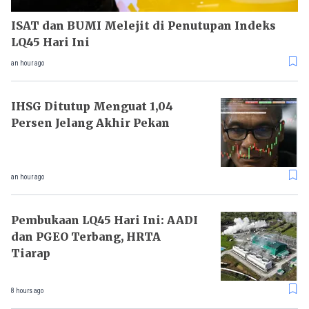
ISAT dan BUMI Melejit di Penutupan Indeks
LQ45 Hari Ini
an hour ago
IHSG Ditutup Menguat 1,04
Persen Jelang Akhir Pekan
an hour ago
Pembukaan LQ45 Hari Ini: AADI
dan PGEO Terbang, HRTA
Tiarap
8 hours ago