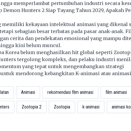
hingga memperlambat pertumbuhan industri secara kes
 Demon Hunters 2 Siap Tayang Tahun 2029, Apakah P
?
memiliki kekayaan intelektual animasi yang dikenal 
 tetapi sebagian besar terbatas pada pasar anak-anak. F
engan cerita dan pendekatan emosional yang mampu dit
hingga kini belum muncul.
 Korea belum menghasilkan hit global seperti Zootopi
unters
tergolong kompleks, dan pelaku industri menila
mentum yang tepat untuk mengembangkan strategi
untuk mendorong kebangkitan K-animasi atau animasi
latan
Animasi
rekomendasi film animasi
film animasi
nters
Zootopia 2
Zootopia
k-animasi
animasi ko