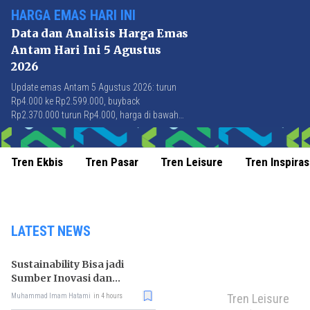
HARGA EMAS HARI INI
Data dan Analisis Harga Emas
Antam Hari Ini 5 Agustus
2026
Update emas Antam 5 Agustus 2026: turun
Rp4.000 ke Rp2.599.000, buyback
Rp2.370.000 turun Rp4.000, harga di bawah
Rp2.600.000 pertama kali sejak 21 Juli 2026.
Tren Ekbis
Tren Pasar
Tren Leisure
Tren Inspiras
LATEST NEWS
Sustainability Bisa jadi
Sumber Inovasi dan
Peluang Bisnis
Tren Leisure
Muhammad Imam Hatami
in 4 hours