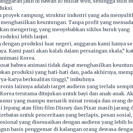
anggaran jauh di bawah 10 miliar won, sehingga sulit b
duksi.
 proyek rampung, struktur industri yang ada menyulit
k menghasilkan keuntungan. Tanpa profit yang memadai
akan mengering, yang menyebabkan siklus buruk yang
oduksi lebih lanjut.
 dengan produksi luar negeri, anggaran kami hanya se
a. Kami pasti akan kalah dalam persaingan skala,” ka
 animasi Korea.
 kuat bahwa animasi tidak dapat menghasilkan keuntun
kan produksi yang hati-hati dan, pada akhirnya, memp
a-karya berkualitas tinggi,” imbuhnya.
ronis lainnya adalah target audiens yang terlalu sempi
Korea terutama ditujukan untuk bayi dan anak-anak. Ak
umur yang mampu menarik minat remaja dan orang d
i Jepang atau film-film Disney dan Pixar masih jarang 
erbatas untuk penceritaan yang berlapis, pesan sosial,
ional yang disesuaikan dengan audiens yang lebih lua
un basis penggemar di kalangan orang dewasa dengan