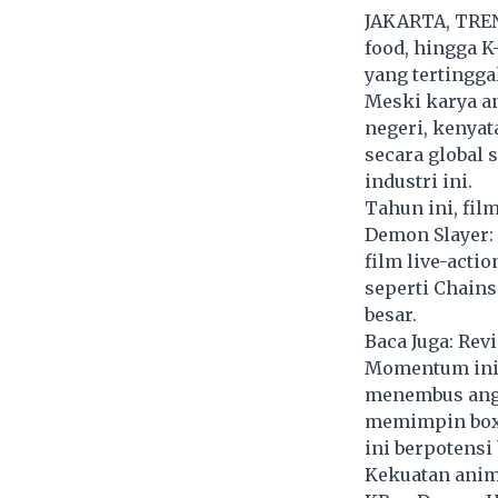
JAKARTA, TRENA
food, hingga K
yang tertinggal
Meski karya an
negeri, kenya
secara global 
industri ini.
Tahun ini, film
Demon Slayer: 
film live-acti
seperti Chains
besar.
Baca Juga:
Revi
Momentum ini b
menembus angk
memimpin box o
ini berpotensi
Kekuatan anima