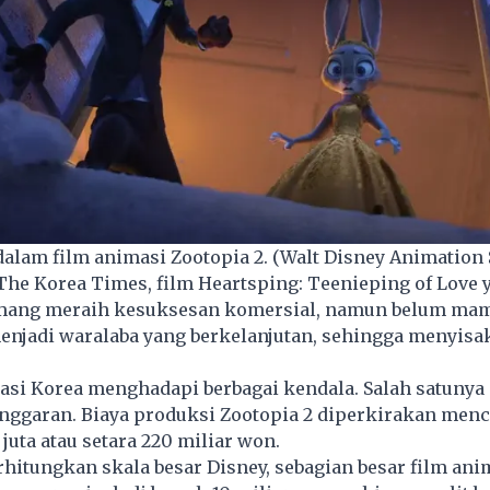
dalam film animasi Zootopia 2. (Walt Disney Animation 
The Korea Times, film Heartsping: Teenieping of Love y
emang meraih kesuksesan komersial, namun belum ma
njadi waralaba yang berkelanjutan, sehingga menyisa
asi Korea menghadapi berbagai kendala. Salah satunya
anggaran. Biaya produksi Zootopia 2 diperkirakan men
 juta atau setara 220 miliar won.
itungkan skala besar Disney, sebagian besar film ani