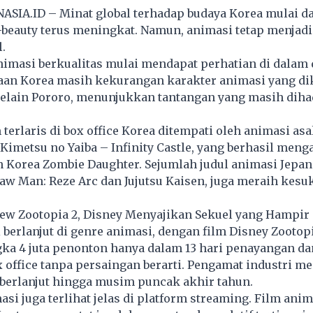
SIA.ID – Minat global terhadap budaya Korea mulai da
-beauty terus meningkat. Namun, animasi tetap menjadi
.
imasi berkualitas mulai mendapat perhatian di dalam 
taan Korea masih kekurangan karakter animasi yang di
selain Pororo, menunjukkan tantangan yang masih diha
 terlaris di box office Korea ditempati oleh animasi asa
Kimetsu no Yaiba – Infinity Castle, yang berhasil men
on Korea Zombie Daughter. Sejumlah judul animasi Jepan
aw Man: Reze Arc dan Jujutsu Kaisen, juga meraih kesu
ew Zootopia 2, Disney Menyajikan Sekuel yang Hampi
erlanjut di genre animasi, dengan film Disney Zootopi
a 4 juta penonton hanya dalam 13 hari penayangan da
ffice tanpa persaingan berarti. Pengamat industri men
 berlanjut hingga musim puncak akhir tahun.
si juga terlihat jelas di platform streaming. Film anim