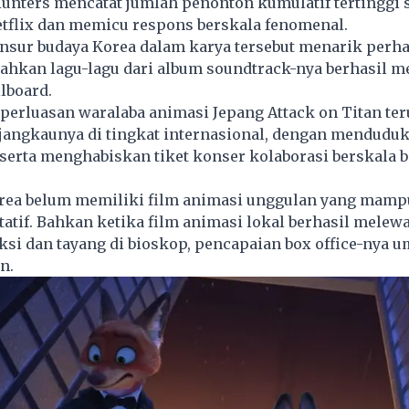
unters
mencatat jumlah penonton kumulatif tertinggi 
etflix dan memicu respons berskala fenomenal.
nsur budaya Korea dalam karya tersebut menarik perha
 bahkan lagu-lagu dari album soundtrack-nya berhasil 
llboard.
 perluasan waralaba animasi Jepang Attack on Titan ter
angkaunya di tingkat internasional, dengan menduduk
x serta menghabiskan tiket konser kolaborasi berskala b
orea belum memiliki
film animasi
unggulan yang mampu
tatif. Bahkan ketika film animasi lokal berhasil melewa
ksi dan tayang di bioskop, pencapaian box office-nya
n.