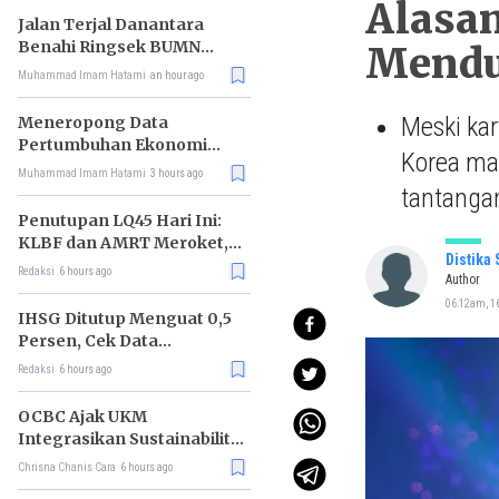
Alasan
Jalan Terjal Danantara
Benahi Ringsek BUMN
Mendu
Karya
Muhammad Imam Hatami
an hour ago
Meski kar
Meneropong Data
Pertumbuhan Ekonomi
Korea mas
Kuartal II 2026
Muhammad Imam Hatami
3 hours ago
tantangan
Penutupan LQ45 Hari Ini:
KLBF dan AMRT Meroket,
Distika
MAPI Tiarap
Redaksi
6 hours ago
Author
06:12am, 16
IHSG Ditutup Menguat 0,5
Persen, Cek Data
Lengkapnya
Redaksi
6 hours ago
OCBC Ajak UKM
Integrasikan Sustainability
ke Model Bisnis lewat
Chrisna Chanis Cara
6 hours ago
Program RISE