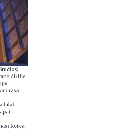
Studios)
ang dirilis
mpu
kan rasa
 adalah
capai
masi Korea