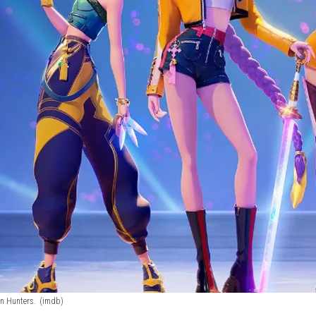
n Hunters.
(imdb)