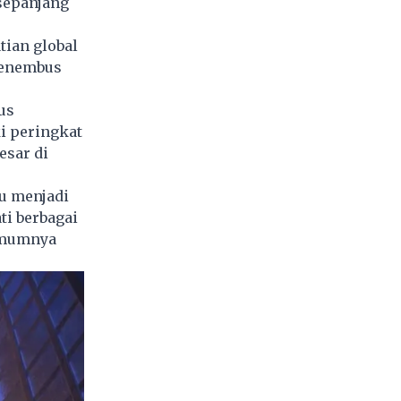
sepanjang
tian global
menembus
us
i peringkat
esar di
 menjadi
ti berbagai
 umumnya