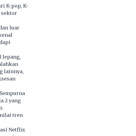
ri K-pop, K-
 sektor
dan luar
kenal
dapi
l Jepang,
galahkan
g lainnya,
ksesan
r Sempurna
a 2 yang
n
ilai tren
asi Netflix