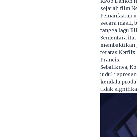
KPop Demon H
sejarah film N
Pemanfaatan u
secara masif,
tangga lagu Bi
Sementara itu,
membuktikan j
teratas Netfli
Prancis.
Sebaliknya, K
judul represen
kendala produ
tidak signifika