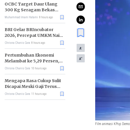
OCBC Target Daur Ulang
300 Kg Seragam Bekas
Pada 2026
Muhammad Imam Hatami
8 hours ago
BRI Gelar BRIncubator
2026, Percepat UMKM Naik
Kelas dan Tembus Pasar
Chrisna Chanis Cara
8 hours ago
Global
-
A
Pertumbuhan Ekonomi
+
A
Melambat ke 5,29 Persen,
RI Mulai Kehilangan
Chrisna Chanis Cara
10 hours ago
Momentum
Mengapa Rasa Cukup Sulit
Dicapai Meski Gaji Terus
Bertambah?
Chrisna Chanis Cara
11 hours ago
Film animasi KPop Demo