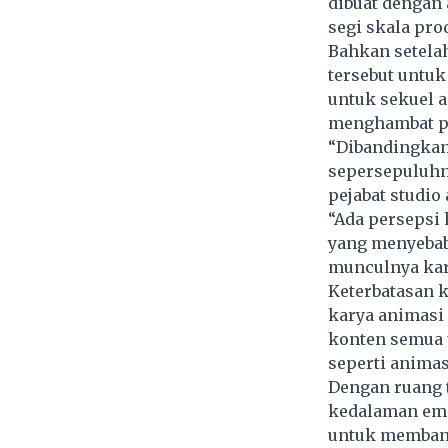
dibuat dengan 
segi skala pro
Bahkan setelah
tersebut untu
untuk sekuel 
menghambat pr
“Dibandingkan
sepersepuluhny
pejabat studio
“Ada persepsi
yang menyebab
munculnya kary
Keterbatasan k
karya animasi 
konten semua 
seperti animas
Dengan ruang t
kedalaman emos
untuk membang