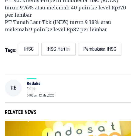
PT Rockfields Properti Indonesia Tbk. (
ROCK
)
turun 9,76% atau melemah 40 poin ke level Rp370
per lembar
PT Tanah Laut Tbk (
INDX
) turun 9,38% atau
melemah 9 poin ke level Rp87 per lembar
IHSG
IHSG Hari Ini
Pembukaan IHSG
Tags:
Redaksi
RE
Editor
04:03pm, 12 Mar, 2025
RELATED NEWS