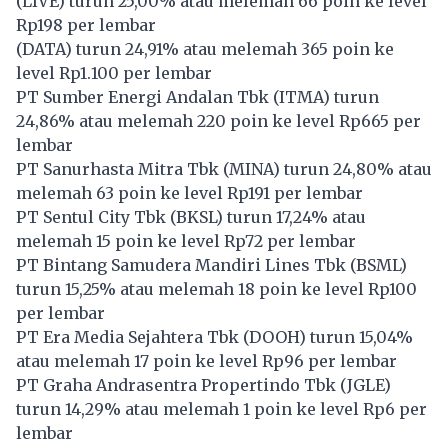
(
LIVE
) turun 25,00% atau melemah 66 poin ke level
Rp198 per lembar
(
DATA
) turun 24,91% atau melemah 365 poin ke
level Rp1.100 per lembar
PT Sumber Energi Andalan Tbk (
ITMA
) turun
24,86% atau melemah 220 poin ke level Rp665 per
lembar
PT Sanurhasta Mitra Tbk (
MINA
) turun 24,80% atau
melemah 63 poin ke level Rp191 per lembar
PT Sentul City Tbk (
BKSL
) turun 17,24% atau
melemah 15 poin ke level Rp72 per lembar
PT Bintang Samudera Mandiri Lines Tbk (
BSML
)
turun 15,25% atau melemah 18 poin ke level Rp100
per lembar
PT Era Media Sejahtera Tbk (
DOOH
) turun 15,04%
atau melemah 17 poin ke level Rp96 per lembar
PT Graha Andrasentra Propertindo Tbk (
JGLE
)
turun 14,29% atau melemah 1 poin ke level Rp6 per
lembar