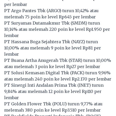
per lembar
PT Argo Pantes Tbk (
ARGO
) turun 10,42% atau
melemah 75 poin ke level Rp645 per lembar
PT Suryamas Dutamakmur Tbk (
SMDM
) turun
10,14% atau melemah 220 poin ke level Rp1.950 per
lembar
PT Hassana Boga Sejahtera Tbk (
NAYZ
) turun
10,00% atau melemah 9 poin ke level Rp81 per
lembar
PT Buana Artha Anugerah Tbk (
STAR
) turun 10,00%
atau melemah 3 poin ke level Rp27 per lembar
PT Solusi Kemasan Digital Tbk (
PACK
) turun 9,96%
atau melemah 240 poin ke level Rp2.170 per lembar
PT Sinergi Inti Andalan Prima Tbk (
INET
) turun
9,84% atau melemah 12 poin ke level Rp110 per
lembar
PT Golden Flower Tbk (
POLU
) turun 9,77% atau
melemah 380 poin ke level Rp3.510 per lembar