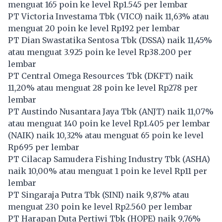
menguat 165 poin ke level Rp1.545 per lembar
PT Victoria Investama Tbk (
VICO
) naik 11,63% atau
menguat 20 poin ke level Rp192 per lembar
PT Dian Swastatika Sentosa Tbk (
DSSA
) naik 11,45%
atau menguat 3.925 poin ke level Rp38.200 per
lembar
PT Central Omega Resources Tbk (
DKFT
) naik
11,20% atau menguat 28 poin ke level Rp278 per
lembar
PT Austindo Nusantara Jaya Tbk (
ANJT
) naik 11,07%
atau menguat 140 poin ke level Rp1.405 per lembar
(
NAIK
) naik 10,32% atau menguat 65 poin ke level
Rp695 per lembar
PT Cilacap Samudera Fishing Industry Tbk (
ASHA
)
naik 10,00% atau menguat 1 poin ke level Rp11 per
lembar
PT Singaraja Putra Tbk (
SINI
) naik 9,87% atau
menguat 230 poin ke level Rp2.560 per lembar
PT Harapan Duta Pertiwi Tbk (
HOPE
) naik 9,76%