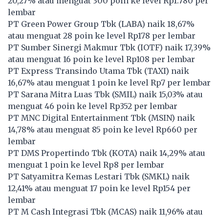
20,27% atau menguat 300 poin ke level Rp1.780 per
lembar
PT Green Power Group Tbk (
LABA
) naik 18,67%
atau menguat 28 poin ke level Rp178 per lembar
PT Sumber Sinergi Makmur Tbk (
IOTF
) naik 17,39%
atau menguat 16 poin ke level Rp108 per lembar
PT Express Transindo Utama Tbk (
TAXI
) naik
16,67% atau menguat 1 poin ke level Rp7 per lembar
PT Sarana Mitra Luas Tbk (
SMIL
) naik 15,03% atau
menguat 46 poin ke level Rp352 per lembar
PT MNC Digital Entertainment Tbk (
MSIN
) naik
14,78% atau menguat 85 poin ke level Rp660 per
lembar
PT DMS Propertindo Tbk (
KOTA
) naik 14,29% atau
menguat 1 poin ke level Rp8 per lembar
PT Satyamitra Kemas Lestari Tbk (
SMKL
) naik
12,41% atau menguat 17 poin ke level Rp154 per
lembar
PT M Cash Integrasi Tbk (
MCAS
) naik 11,96% atau