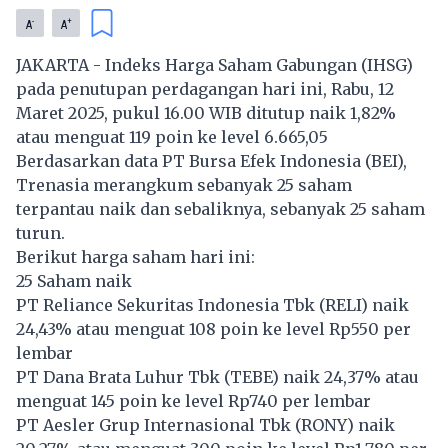
-
+
A
A
JAKARTA - Indeks Harga Saham Gabungan (IHSG)
pada penutupan perdagangan hari ini, Rabu, 12
Maret 2025, pukul 16.00 WIB ditutup naik 1,82%
atau menguat 119 poin ke level 6.665,05
Berdasarkan data PT Bursa Efek Indonesia (BEI),
Trenasia merangkum sebanyak 25 saham
terpantau naik dan sebaliknya, sebanyak 25 saham
turun.
Berikut harga saham hari ini:
25 Saham naik
PT Reliance Sekuritas Indonesia Tbk (
RELI
) naik
24,43% atau menguat 108 poin ke level Rp550 per
lembar
PT Dana Brata Luhur Tbk (
TEBE
) naik 24,37% atau
menguat 145 poin ke level Rp740 per lembar
PT Aesler Grup Internasional Tbk (
RONY
) naik