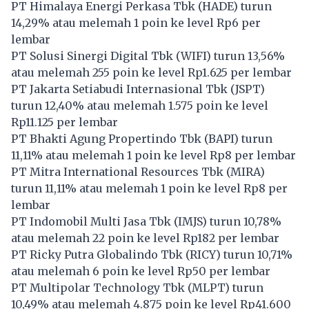
PT Himalaya Energi Perkasa Tbk (
HADE
) turun
14,29% atau melemah 1 poin ke level Rp6 per
lembar
PT Solusi Sinergi Digital Tbk (
WIFI
) turun 13,56%
atau melemah 255 poin ke level Rp1.625 per lembar
PT Jakarta Setiabudi Internasional Tbk (
JSPT
)
turun 12,40% atau melemah 1.575 poin ke level
Rp11.125 per lembar
PT Bhakti Agung Propertindo Tbk (
BAPI
) turun
11,11% atau melemah 1 poin ke level Rp8 per lembar
PT Mitra International Resources Tbk (
MIRA
)
turun 11,11% atau melemah 1 poin ke level Rp8 per
lembar
PT Indomobil Multi Jasa Tbk (
IMJS
) turun 10,78%
atau melemah 22 poin ke level Rp182 per lembar
PT Ricky Putra Globalindo Tbk (
RICY
) turun 10,71%
atau melemah 6 poin ke level Rp50 per lembar
PT Multipolar Technology Tbk (
MLPT
) turun
10,49% atau melemah 4.875 poin ke level Rp41.600