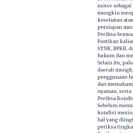
motor sebagai
mungkin mengh
kesehatan atau
persiapan mud
Periksa Semu
Pastikan kali
STNK, BPKB, d
hukum dan mem
Selain itu, pah
daerah mungkin
penggunaan he
dan memahami 
nyaman, serta
Periksa Kondi
Sebelum memul
kondisi mesi
hal yang diingi
periksa tingk