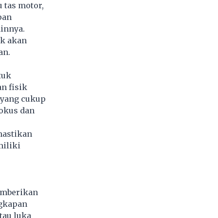
 tas motor,
pan
innya.
ik akan
an.
tuk
n fisik
t yang cukup
okus dan
mastikan
miliki
memberikan
ngkapan
tau luka