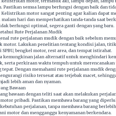
 kelistrikan motor, termasuk aki, lampu depan, lampu 
. Pastikan semua lampu berfungsi dengan baik dan tid
 Kelistrikan motor sangat penting agar kalian dapat me
di malam hari dan memperhatikan tanda-tanda saat berk
tidak berfungsi optimal, segera ganti dengan yang baru.
etahui Rute Perjalanan Mudik
enal rute perjalanan mudik dengan baik sebelum memu
 motor. Lakukan penelitian tentang kondisi jalan, titik
 SPBU, bengkel motor, rest area, dan tempat istirahat.
ga kemungkinan jalan alternatif untuk menghindari ke
sak, serta perkiraan waktu tempuh untuk merencanakan
g tepat. Dengan memahami rute perjalanan mudik denga
engurangi risiko tersesat atau terjebak macet, sehingg
njadi lebih aman dan nyaman.
rang Bawaan
rang bawaan dengan teliti saat akan melakukan perjal
otor pribadi. Pastikan membawa barang yang diperlu
 kebutuhan perjalanan, tanpa membawa barang berlebi
ani motor dan mengganggu kenyamanan berkendara.