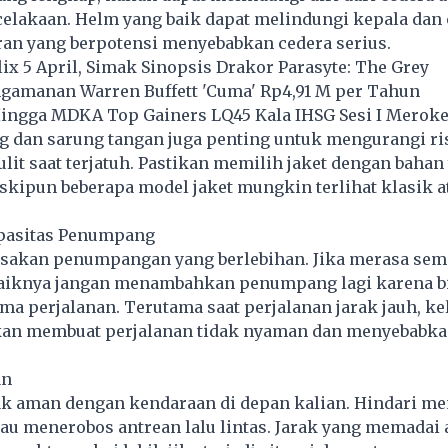
ecelakaan. Helm yang baik dapat melindungi kepala dan 
an yang berpotensi menyebabkan cedera serius.
lix 5 April, Simak Sinopsis Drakor Parasyte: The Grey
ngamanan Warren Buffett 'Cuma' Rp4,91 M per Tahun
ngga MDKA Top Gainers LQ45 Kala IHSG Sesi I Meroke
g dan sarung tangan juga penting untuk mengurangi ri
lit saat terjatuh. Pastikan memilih jaket dengan bahan 
skipun beberapa model jaket mungkin terlihat klasik 
pasitas Penumpang
akan penumpangan yang berlebihan. Jika merasa sem
baiknya jangan menambahkan penumpang lagi karena b
ma perjalanan. Terutama saat perjalanan jarak jauh, ke
an membuat perjalanan tidak nyaman dan menyebabk
an
rak aman dengan kendaraan di depan kalian. Hindari me
atau menerobos antrean
lalu lintas
. Jarak yang memadai