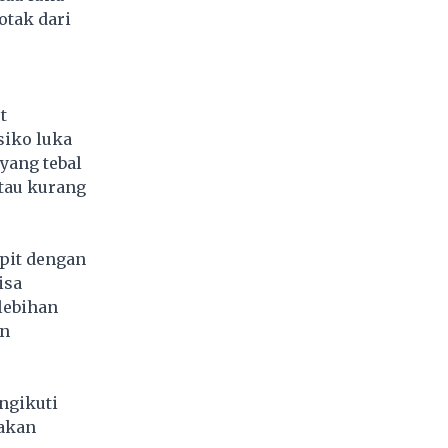
otak dari
t
siko luka
yang tebal
atau kurang
pit dengan
isa
lebihan
an
ngikuti
 akan