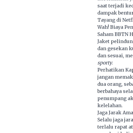
saat terjadi k
dampak bentur
Tayang di Netf
Wah! Biaya Pe
Saham BBTN Hi
Jaket pelindun
dan gesekan ku
dan sesuai, me
sporty
.
Perhatikan Ka
jangan memaks
dua orang, se
berbahaya sela
penumpang ak
kelelahan.
Jaga Jarak Am
Selalu jaga ja
terlalu rapat 