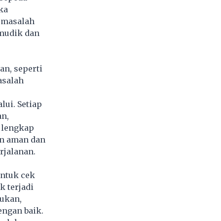
ka
 masalah
 mudik dan
n, seperti
asalah
lui. Setiap
an,
 lengkap
an aman dan
rjalanan.
untuk cek
k terjadi
lukan,
engan baik.