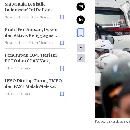
Siapa Raja Logistik
Indonesia? Ini Daftar
Pemimpin Pasarnya
Muhammad Imam Hatami
7 hours ago
Profil Feri Amsari, Dosen
dan Aktivis Penggagas
Kabinet Bayangan
Muhammad Imam Hatami
9 hours ago
-
A
Penutupan LQ45 Hari Ini:
+
A
PGEO dan CUAN Naik,
MBMA Turun
Redaksi
10 hours ago
IHSG Ditutup Turun, TMPO
dan FAST Malah Melesat
Redaksi
10 hours ago
Kepadatan kendaraan wis