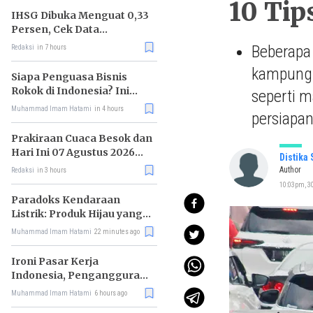
10 Ti
IHSG Dibuka Menguat 0,33
Persen, Cek Data
Lengkapnya
Beberapa 
Redaksi
in 7 hours
kampung 
Siapa Penguasa Bisnis
Rokok di Indonesia? Ini
seperti m
Daftar Raja Industri
Muhammad Imam Hatami
in 4 hours
persiapan
Tembakau
Prakiraan Cuaca Besok dan
Hari Ini 07 Agustus 2026
Distika
untuk Wilayah DKI Jakarta
Author
Redaksi
in 3 hours
10:03pm, 30
Paradoks Kendaraan
Listrik: Produk Hijau yang
Ancam Hutan Tropis
Muhammad Imam Hatami
22 minutes ago
Ironi Pasar Kerja
Indonesia, Pengangguran
Didominasi Lulusan SMK
Muhammad Imam Hatami
6 hours ago