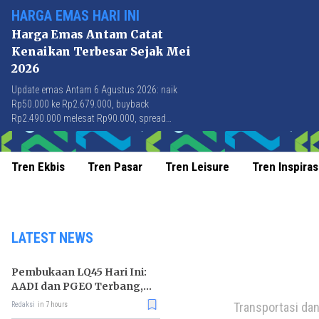
HARGA EMAS HARI INI
Harga Emas Antam Catat
Kenaikan Terbesar Sejak Mei
2026
Update emas Antam 6 Agustus 2026: naik
Rp50.000 ke Rp2.679.000, buyback
Rp2.490.000 melesat Rp90.000, spread
Rp189.000 tersempit sejak awal April 2026.
Tren Ekbis
Tren Pasar
Tren Leisure
Tren Inspiras
LATEST NEWS
Pembukaan LQ45 Hari Ini:
AADI dan PGEO Terbang,
HRTA Tiarap
Transportasi dan
Redaksi
in 7 hours