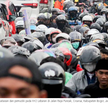
atawan dan pemudik pada H+2 Lebaran di Jalan Raya Puncak, Cisarua, Kabupaten Bogor, Jawa