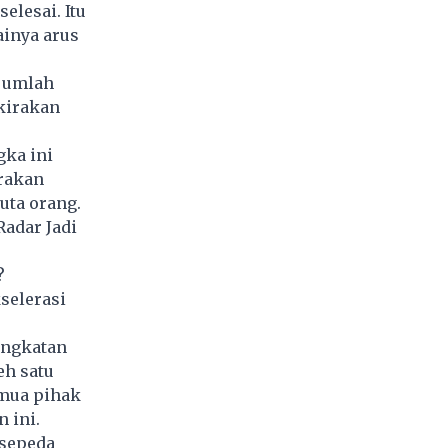
elesai. Itu
ainya arus
jumlah
kirakan
gka ini
rakan
uta orang.
Radar Jadi
?
selerasi
ingkatan
eh satu
emua pihak
 ini.
 sepeda