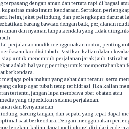
g terpasang dengan aman dan tertata rapi di bagasi atau
i kapasitas maksimum kendaraan. Sertakan perlengka
ti helm, jaket pelindung, dan perlengkapan darurat la
hatikan barang bawaan dengan baik, perjalanan mud
an aman dan nyaman tanpa kendala yang tidak diingink
ubuh
ai perjalanan mudik menggunakan motor, penting un
eriksaan kondisi tubuh. Pastikan kalian dalam keadaa
 siap untuk menempuh perjalanan jarak jauh. Istiraha
gkat adalah hal yang penting untuk mempertahankan f
at berkendara.
 menjaga pola makan yang sehat dan teratur, serta me
yang cukup agar tubuh tetap terhidrasi. Jika kalian me
tan tertentu, jangan lupa membawa obat-obatan atau
medis yang diperlukan selama perjalanan.
manan dan Kenyamanan
lindung, sarung tangan, dan sepatu yang tepat dapat 
optimal saat berkendara. Dengan menggunakan perle
ng lengkap, kalian dapat melindungi diri dari cedera a