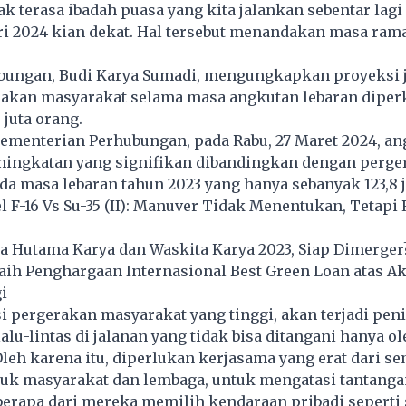
k terasa ibadah puasa yang kita jalankan sebentar lagi s
itri 2024 kian dekat. Hal tersebut menandakan masa ram
bungan, Budi Karya Sumadi, mengungkapkan proyeksi 
rakan masyarakat selama masa angkutan lebaran diper
 juta orang.
Kementerian Perhubungan, pada Rabu, 27 Maret 2024, an
ingkatan yang signifikan dibandingkan dengan perge
a masa lebaran tahun 2023 yang hanya sebanyak 123,8 j
F-16 Vs Su-35 (II): Manuver Tidak Menentukan, Tetapi 
a Hutama Karya dan Waskita Karya 2023, Siap Dimerger
ih Penghargaan Internasional Best Green Loan atas Ak
i
 pergerakan masyarakat yang tinggi, akan terjadi pen
alu-lintas di jalanan yang tidak bisa ditangani hanya ol
 Oleh karena itu, diperlukan kerjasama yang erat dari s
suk masyarakat dan lembaga, untuk mengatasi tantangan
beberapa dari mereka memilih kendaraan pribadi seperti