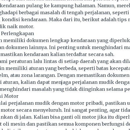
 kendaraan pulang ke kampung halaman. Namun, mere
adapi berbagai masalah di tengah perjalanan, seperti
 kondisi kendaraan. Maka dari itu, berikut adalah tips
ik naik motor.
a Perlengkapan
an memiliki dokumen lengkap kendaraan yang diperluka
an dokumen lainnya. Ini penting untuk menghindari m
astikan kendaraan kalian terdaftar secara sah.
ami peraturan lalu lintas di setiap daerah yang akan dila
 memiliki aturan yang berbeda, seperti batas kecepat
lm, atau zona larangan. Dengan memastikan dokumen
aturan, kalian dapat menjaga perjalanan mudik deng
 menghindari masalah yang tidak diinginkan selama pe
si Motor
ai perjalanan mudik dengan motor pribadi, pastikan 
n
motor
secara menyeluruh. Ini sangat penting, agar tida
nkan di jalan. Kalian bisa ganti oli motor jika itu diper
at oli mesin dan pastikan semua komponen berfungsi d