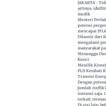
JAKARTA - Tida
artinya, idulf
mudik
Menteri Perhu
potensi perge
mencapai 193,6
Dilansir dari 
mengalami pen
masyarakat pad
Menunggu Duel 
Kunci
Menilik Kinerj
PLN Kembali Ra
Transisi Energ
Dengan potensi
jumlah
traffik
l
instansi saja.
terkait, terma
Di sisi lain, 