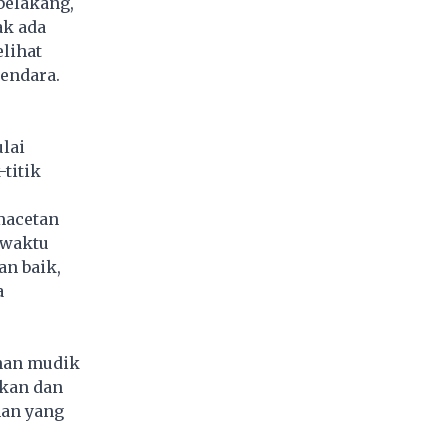
belakang,
ak ada
lihat
endara.
lai
-titik
macetan
 waktu
n baik,
a
anan mudik
kan dan
han yang