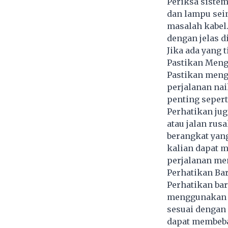
Periksa sistem
dan lampu sein
masalah kabel.
dengan jelas 
Jika ada yang 
Pastikan Meng
Pastikan meng
perjalanan naik
penting seperti
Perhatikan ju
atau jalan ru
berangkat yan
kalian dapat m
perjalanan me
Perhatikan Ba
Perhatikan ba
menggunakan m
sesuai dengan
dapat membeb