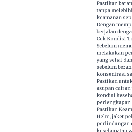
Pastikan baran
tanpa melebih
keamanan seper
Dengan memper
berjalan deng
Cek Kondisi T
Sebelum memul
melakukan pem
yang sehat dan
sebelum beran
konsentrasi sa
Pastikan untuk
asupan cairan 
kondisi keseha
perlengkapan 
Pastikan Kea
Helm, jaket pe
perlindungan 
keselamatan ya