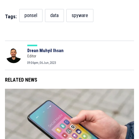
ponsel
data
spyware
Tags:
Drean Muhyil Ihsan
Editor
09:06pm, 06 Jun, 2023
RELATED NEWS