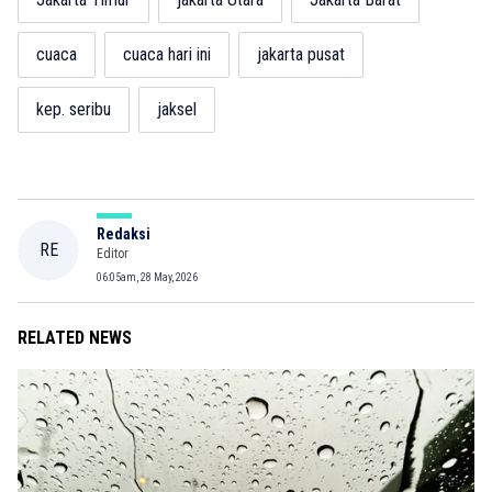
cuaca
cuaca hari ini
jakarta pusat
kep. seribu
jaksel
Redaksi
RE
Editor
06:05am, 28 May, 2026
RELATED NEWS