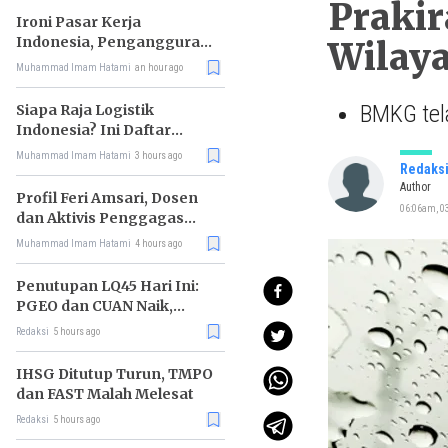
Prakir
Ironi Pasar Kerja
Indonesia, Pengangguran
Wilaya
Didominasi Lulusan SMK
Muhammad Imam Hatami
an hour ago
BMKG tela
Siapa Raja Logistik
Indonesia? Ini Daftar
Pemimpin Pasarnya
Muhammad Imam Hatami
3 hours ago
Redaks
Author
Profil Feri Amsari, Dosen
06:06am, 0
dan Aktivis Penggagas
Kabinet Bayangan
Muhammad Imam Hatami
4 hours ago
Penutupan LQ45 Hari Ini:
PGEO dan CUAN Naik,
MBMA Turun
Redaksi
5 hours ago
IHSG Ditutup Turun, TMPO
dan FAST Malah Melesat
Redaksi
5 hours ago