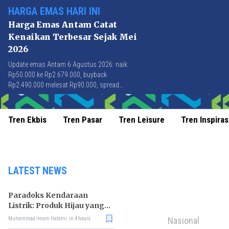
HARGA EMAS HARI INI
Harga Emas Antam Catat
Kenaikan Terbesar Sejak Mei
2026
Update emas Antam 6 Agustus 2026: naik
Rp50.000 ke Rp2.679.000, buyback
Rp2.490.000 melesat Rp90.000, spread
Rp189.000 tersempit sejak awal April 2026.
Tren Ekbis
Tren Pasar
Tren Leisure
Tren Inspiras
LATEST NEWS
Paradoks Kendaraan
Listrik: Produk Hijau yang
Ancam Hutan Tropis
Nasional
Muhammad Imam Hatami
in 4 hours