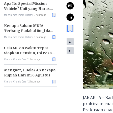
Apa Itu Special Mission
Vehicle? Unit yang Harus
Bereskan Utang Whoosh
Muhammad Imam Hatami
7 hours ago
Rp116 T
Kenapa Saham MDIA
Terbang Padahal Rugi dan
Terlilit Utang?
Muhammad Imam Hatami
9 hours ago
-
A
Usia 40-an Waktu Tepat
+
A
Siapkan Pensiun, Ini Pesan
Rhenald Kasali
Chrisna Chanis Cara
11 hours ago
Menguat, 1 Dolar AS Berapa
Rupiah Hari Ini 6 Agustus
2026?
Chrisna Chanis Cara
12 hours ago
JAKARTA - Bada
prakiraan cuac
Prakiraan cuac