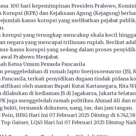
ama 100 hari kepemimpinan Presiden Prabowo, Komisi
 Korupsi (KPK) dan Kejaksaan Agung (Kejagung) berha
umlah kasus korupsi yang melibatkan pejabat publik, 
n.
 korupsi yang terungkap mencakup skala kecil hingga 
n negara yang mencapai triliunan rupiah. Berikut ada
us-kasus korupsi yang sedang dalam proses penyidik
 awal Prabowo Menjabat.
mah Ketua Umum Pemuda Pancasila
 penggeledahan di rumah Japto Soerjosoemarno (JS),
Pancasila, terkait penyidikan dugaan tindak pidana k
tifikasi oleh mantan Bupati Kutai Kartanegara, Rita W
dilakukan di kediaman JS di Jagakarsa, Jakarta Selatan
PK juga menggeledah rumah politikus Ahmad Ali dan m
g bukti, termasuk dokumen, uang, tas, dan jam tangan.
 Poin, IHSG Hari Ini 07 Februari 2025 Ditutup di 6.742,58
Top Gainer, LQ45 Hari Ini 07 Februari 2025 Ditutup Nai