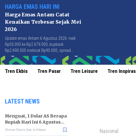
HARGA EMAS HARI INI
Harga Emas Antam Catat
Kenaikan Terbesar Sejak Mei
2026
Update emas Antam 6 Agustus 2026: naik
Rp50.000 ke Rp2.679.000, buyback
Rp2.490.000 melesat Rp90.000, spread
Rp189.000 tersempit sejak awal April 2026.
Tren Ekbis
Tren Pasar
Tren Leisure
Tren Inspiras
LATEST NEWS
Menguat, 1 Dolar AS Berapa
Rupiah Hari Ini 6 Agustus
2026?
Nasional
Chrisna Chanis Cara
in 6 hours