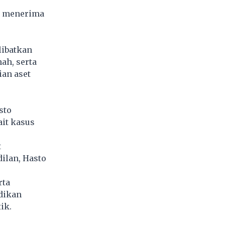
ti menerima
libatkan
ah, serta
ian aset
sto
ait kasus
t
ilan, Hasto
rta
dikan
ik.