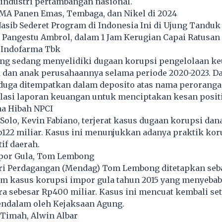
ndustri pertambangan nasional.
 Panen Emas, Tembaga, dan Nikel di 2024
asib Sederet Program di Indonesia Ini di Ujung Tanduk
Pangestu Ambrol, dalam 1 Jam Kerugian Capai Ratusan 
T Indofarma Tbk
ng sedang menyelidiki dugaan korupsi pengelolaan k
 dan anak perusahaannya selama periode 2020-2023. D
duga ditempatkan dalam deposito atas nama perorangan
lasi laporan keuangan untuk menciptakan kesan positi
na Hibah NPCI
olo, Kevin Fabiano, terjerat kasus dugaan korupsi dan
p122 miliar. Kasus ini menunjukkan adanya praktik kor
tif daerah.
mpor Gula, Tom Lembong
i Perdagangan (Mendag) Tom Lembong ditetapkan seb
am kasus korupsi impor gula tahun 2015 yang menyeba
a sebesar Rp400 miliar. Kasus ini mencuat kembali se
ndalam oleh Kejaksaan Agung.
 Timah, Alwin Albar