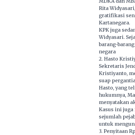
MDKA dan MBMA
Rita Widyasari
gratifikasi sen
Kartanegara.
KPK juga seda
Widyasari. Sej
barang-barang 
negara
2. Hasto Krist
Sekretaris Jen
Kristiyanto, m
suap perganti
Hasto, yang te
hukumnya, Maq
menyatakan ak
Kasus ini juga
sejumlah peja
untuk mengungk
3. Penyitaan Rp