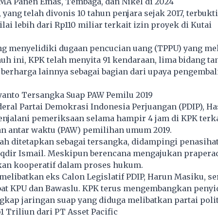
 Panen Emas, Tembaga, dan Nikel di 2024
, yang telah divonis 10 tahun penjara sejak 2017, terbuk
ilai lebih dari Rp110 miliar terkait izin proyek di Kutai
ng menyelidiki dugaan pencucian uang (TPPU) yang me
auh ini, KPK telah menyita 91 kendaraan, lima bidang tan
berharga lainnya sebagai bagian dari upaya pengembal
iyanto Tersangka Suap PAW Pemilu 2019
deral Partai Demokrasi Indonesia Perjuangan (PDIP), Ha
enjalani pemeriksaan selama hampir 4 jam di KPK terk
an antar waktu (PAW) pemilihan umum 2019.
lah ditetapkan sebagai tersangka, didampingi penasiha
dir Ismail. Meskipun berencana mengajukan praperad
an kooperatif dalam proses hukum.
 melibatkan eks Calon Legislatif PDIP, Harun Masiku, se
bat KPU dan Bawaslu. KPK terus mengembangkan penyi
ap jaringan suap yang diduga melibatkan partai polit
1 Triliun dari PT Asset Pacific