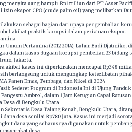
g menyita uang hampir Rp1 triliun dari PT Asset Pacifi
 izin ekspor CPO (crude palm oil) yang melibatkan Du
dilakukan sebagai bagian dari upaya pengembalian ker
mbul akibat praktik korupsi dalam perizinan ekspor.
tamina
r Umum Pertamina (2012-2014), Luhur Budi Djatmiko, d
gka dalam kasus dugaan korupsi pembelian 23 bidang t
trum, Jakarta.
a akibat kasus ini diperkirakan mencapai Rp348 milia
sih berlangsung untuk mengungkap keterlibatan pihak 
 Panen Emas, Tembaga, dan Nikel di 2024
asib Sederet Program di Indonesia Ini di Ujung Tanduk
Pangestu Ambrol, dalam 1 Jam Kerugian Capai Ratusan 
a Desa di Bengkulu Utara
n Sekretaris Desa Talang Renah, Bengkulu Utara, ditan
 dana desa senilai Rp780 juta. Kasus ini menjadi sorot
gkut dana yang seharusnya digunakan untuk pemban
 masyarakat desa