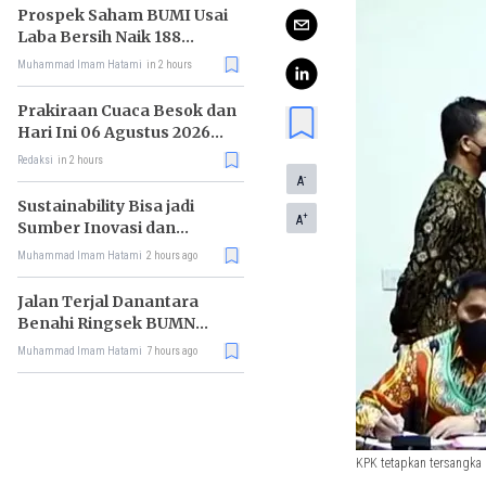
Prospek Saham BUMI Usai
Laba Bersih Naik 188
Persen
Muhammad Imam Hatami
in 2 hours
Prakiraan Cuaca Besok dan
Hari Ini 06 Agustus 2026
untuk Wilayah DKI Jakarta
Redaksi
in 2 hours
-
A
Sustainability Bisa jadi
+
A
Sumber Inovasi dan
Peluang Bisnis
Muhammad Imam Hatami
2 hours ago
Jalan Terjal Danantara
Benahi Ringsek BUMN
Karya
Muhammad Imam Hatami
7 hours ago
KPK tetapkan tersangka