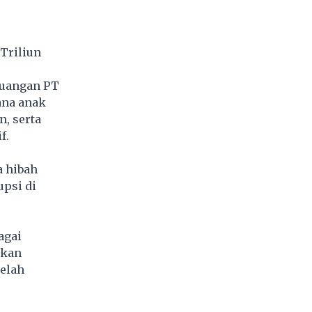
Triliun
euangan PT
ana anak
, serta
f.
a hibah
upsi di
agai
bkan
telah