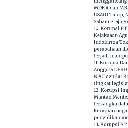
mengguncang i
MDKA dan MBMA
USAID Tutup, N
Saham Prajogo 
10. Korupsi P
Kejaksaan Agu
Indofarma Tbk
perusahaan di
terjadi manipu
11. Korupsi Da
Anggota DPRD S
NPCI senilai R
tingkat legisla
12. Korupsi I
Mantan Menter
tersangka dal
kerugian negar
penyidikan me
13. Korupsi PT