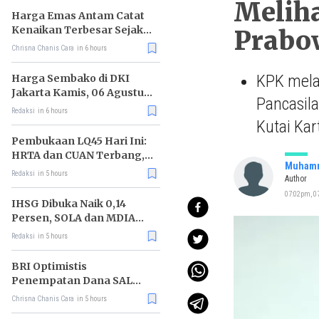
Melih
Harga Emas Antam Catat
Kenaikan Terbesar Sejak
Prabo
Mei 2026
Chrisna Chanis Cara
in 6 hours
KPK mela
Harga Sembako di DKI
Jakarta Kamis, 06 Agustus
Pancasila
2026, Daging Kambing
Redaksi
in 6 hours
Naik, Gula Pasir Turun
Kutai Kar
Pembukaan LQ45 Hari Ini:
HRTA dan CUAN Terbang,
Muhamm
MAPI Tiarap
Redaksi
in 5 hours
Author
07:02pm, 07
IHSG Dibuka Naik 0,14
Persen, SOLA dan MDIA
Jadi Katalis
Redaksi
in 5 hours
BRI Optimistis
Penempatan Dana SAL
Dorong Pembiayaan Sektor
Chrisna Chanis Cara
in 5 hours
Produktif