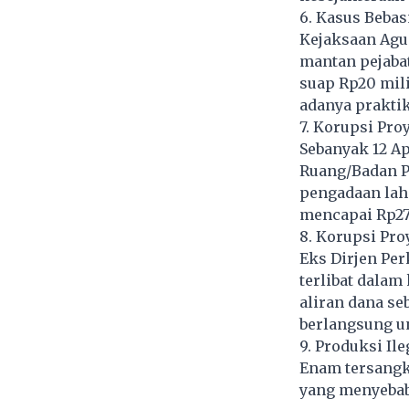
6. Kasus Beba
Kejaksaan Agu
mantan pejaba
suap Rp20 mili
adanya prakti
7. Korupsi Pr
Sebanyak 12 Ap
Ruang/Badan P
pengadaan laha
mencapai Rp27 
8. Korupsi Pro
Eks Dirjen Per
terlibat dalam
aliran dana se
berlangsung u
9. Produksi I
Enam tersangka
yang menyebab