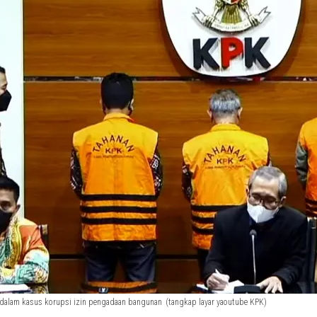
 dalam kasus korupsi izin pengadaan bangunan
(tangkap layar yaoutube KPK)