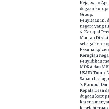
Kejaksaan Agun
dugaan korupsi
Group.
Penyitaan ini 
negara yang ti
4. Korupsi Per
Mantan Direktu
sebagai tersan
Rasuna Epicen
Kerugian negar
Penyidikan ma
MDKA dan MBMA
USAID Tutup, N
Saham Prajogo 
5. Korupsi Dan
Kepala Desa da
dugaan korupsi
karena menyan
kesejahteraan