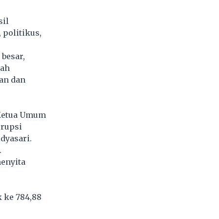
sil
politikus,
besar,
lah
an dan
 Ketua Umum
orupsi
idyasari.
.
enyita
k ke 784,88