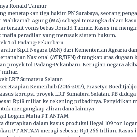
snya Ronald Tannur
ng menetapkan tiga hakim PN Surabaya, seorang penga
t Mahkamah Agung (MA) sebagai tersangka dalam kasu
ar terkait vonis bebas Ronald Tannur. Kasus ini meng
k mafia peradilan yang merusak sistem hukum.
oyek Tol Padang-Pekanbaru
aratur Sipil Negara (ASN) dari Kementerian Agraria dan
ertanahan Nasional (ATR/BPN) ditangkap atas dugaan 
n proyek tol Padang-Pekanbaru. Kerugian negara akiba
miliar.
yek LRT Sumatera Selatan
keretaapian Kemenhub (2016-2017), Prasetyo Boeditjahjo
 kasus korupsi proyek LRT Sumatera Selatan. PB didug
besar Rp18 miliar ke rekening pribadinya. Penyidikan 
ntuk mengungkap aliran dana lainnya
legal Logam Mulia PT ANTAM
 ditetapkan dalam kasus produksi ilegal 109 ton loga
kan PT ANTAM merugi sebesar Rp1,266 triliun. Kasus i