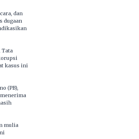
cara, dan
s dugaan
indikasikan
 Tata
korupsi
t kasus ini
no (PB),
a menerima
masih
m mulia
ni