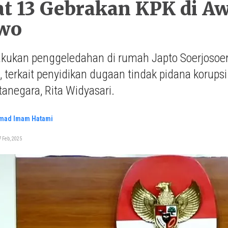
at 13 Gebrakan KPK di 
wo
kukan penggeledahan di rumah Japto Soerjoso
, terkait penyidikan dugaan tindak pidana korups
tanegara, Rita Widyasari.
ad Imam Hatami
 Feb, 2025