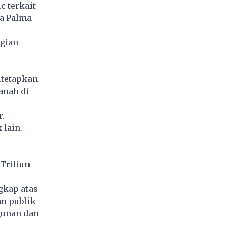
c terkait
ta Palma
ugian
itetapkan
anah di
r.
lain.
Triliun
gkap atas
an publik
gunan dan