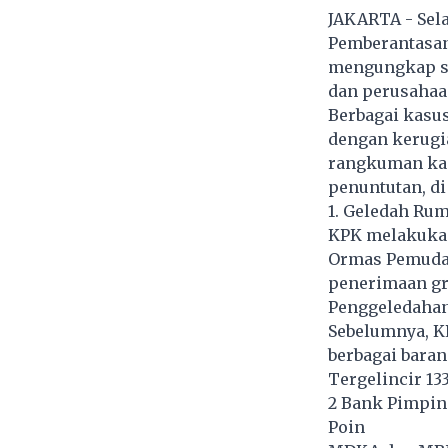
JAKARTA - Sel
Pemberantasan
mengungkap sej
dan perusahaa
Berbagai kasus
dengan kerugia
rangkuman kas
penuntutan, di
1. Geledah Ru
KPK melakukan
Ormas Pemuda 
penerimaan gra
Penggeledahan 
Sebelumnya, K
berbagai baran
Tergelincir 133
2 Bank Pimpin 
Poin