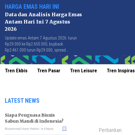
HARGA EMAS HARI INI
Data dan Analisis Harga Emas
Antam Hari Ini 7 Agustus
2026
Update emas Antam 7 Agustus 2026: turun
Rp29.000 ke Rp2.650.000, buyback
Rp2.461.000 turun Rp29.000, spread
Rp189.000 stabil di level terbaik sejak April
2026.
Tren Ekbis
Tren Pasar
Tren Leisure
Tren Inspiras
LATEST NEWS
Siapa Penguasa Bisnis
Sabun Mandi di Indonesia?
Perbankan
Muhammad Imam Hatami
in 6 hours