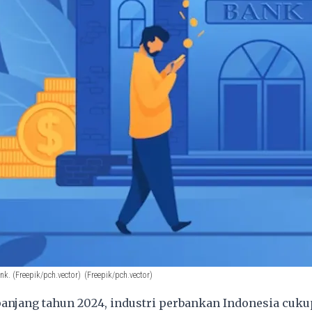
ank. (Freepik/pch.vector)
(Freepik/pch.vector)
anjang tahun 2024, industri perbankan Indonesia cuku