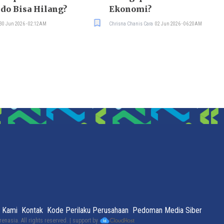
ldo Bisa Hilang?
Ekonomi?
30 Jun 2026 - 02:12AM
Chrisna Chanis Cara
02 Jun 2026 - 06:20AM
 Kami
Kontak
Kode Perilaku Perusahaan
Pedoman Media Siber
renasia
. All rights reserved. | support by