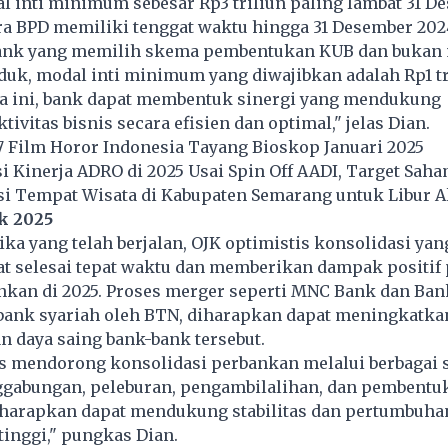
 inti minimum sebesar Rp3 triliun paling lambat 31 D
ra BPD memiliki tenggat waktu hingga 31 Desember 202
ank yang memilih skema pembentukan KUB dan bukan 
uk, modal inti minimum yang diwajibkan adalah Rp1 tr
a ini, bank dapat membentuk sinergi yang mendukung
ivitas bisnis secara efisien dan optimal," jelas Dian.
 Film Horor Indonesia Tayang Bioskop Januari 2025
i Kinerja ADRO di 2025 Usai Spin Off AADI, Target Sah
i Tempat Wisata di Kabupaten Semarang untuk Libur 
k 2025
ka yang telah berjalan, OJK optimistis konsolidasi ya
at selesai tepat waktu dan memberikan dampak positif
nkan di 2025. Proses merger seperti MNC Bank dan Ban
 bank syariah oleh BTN, diharapkan dapat meningkatkan
n daya saing bank-bank tersebut.
us mendorong konsolidasi perbankan melalui berbagai 
gabungan, peleburan, pengambilalihan, dan pembentu
iharapkan dapat mendukung stabilitas dan pertumbuh
tinggi," pungkas Dian.