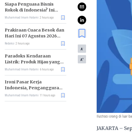
Siapa Penguasa Bisnis
Rokok di Indonesia? Ini
Daftar Raja Industri
Muhammad Imam Hatami
2 hours ago
Tembakau
Prakiraan Cuaca Besok dan
Hari Ini 07 Agustus 2026
untuk Wilayah DKI Jakarta
Redaksi
2 hours ago
-
A
Paradoks Kendaraan
+
A
Listrik: Produk Hijau yang
Ancam Hutan Tropis
Muhammad Imam Hatami
6 hours ago
Ironi Pasar Kerja
Indonesia, Pengangguran
Didominasi Lulusan SMK
Muhammad Imam Hatami
11 hours ago
Ilustrasi orang di luar b
JAKARTA – Sep