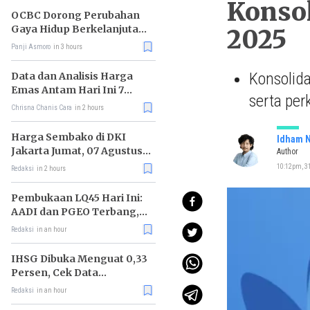
Konsol
OCBC Dorong Perubahan
Gaya Hidup Berkelanjutan
2025
melalui Program RISE
Panji Asmoro
in 3 hours
Konsolid
Data dan Analisis Harga
Emas Antam Hari Ini 7
serta per
Agustus 2026
Chrisna Chanis Cara
in 2 hours
Harga Sembako di DKI
Idham N
Jakarta Jumat, 07 Agustus
Author
2026, Daging Sapi Naik, Gas
10:12pm, 31
Redaksi
in 2 hours
Elpiji 3kg Turun
Pembukaan LQ45 Hari Ini:
AADI dan PGEO Terbang,
HRTA Tiarap
Redaksi
in an hour
IHSG Dibuka Menguat 0,33
Persen, Cek Data
Lengkapnya
Redaksi
in an hour