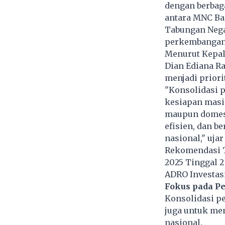
dengan berbaga
antara MNC Ban
Tabungan Negar
perkembangan 
Menurut Kepal
Dian Ediana Ra
menjadi priori
"Konsolidasi 
kesiapan masi
maupun domest
efisien, dan b
nasional," ujar
Rekomendasi Te
2025 Tinggal 2
ADRO Investas
Fokus pada Pe
Konsolidasi p
juga untuk mem
nasional.