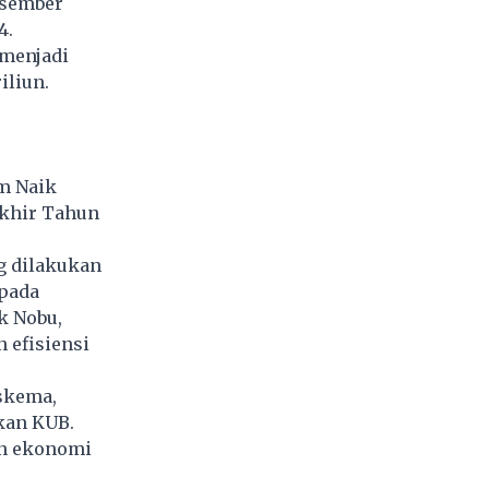
esember
4.
menjadi
iliun.
am Naik
Akhir Tahun
ng dilakukan
 pada
k Nobu,
 efisiensi
skema,
kan KUB.
an ekonomi