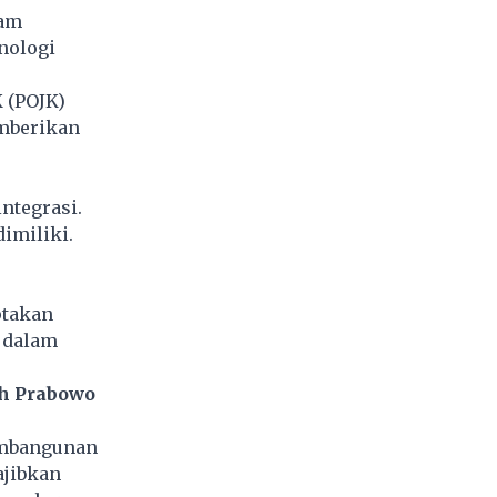
lam
nologi
 (POJK)
emberikan
ntegrasi.
imiliki.
ptakan
h dalam
ah Prabowo
embangunan
jibkan