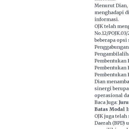
Menurut Dian,
menghadapi di
informasi.
OJK telah meng
No.12/POJK.03
beberapa opsi 
Penggabungan, 
Pengambilaliha
Pembentukan K
Pembentukan K
Pembentukan K
Dian menambah
sinergi berupa
operasional da
Baca Juga:
Jur
Batas Modal 
OJK juga tela
Daerah (BPD) 