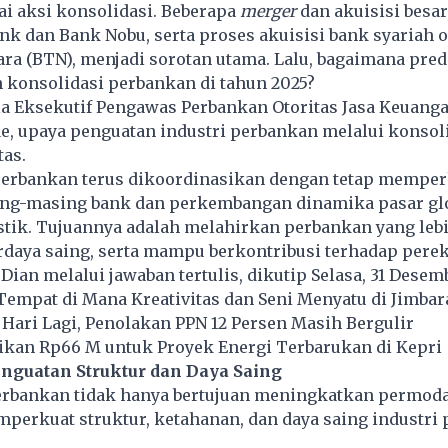
i aksi konsolidasi. Beberapa
merger
dan akuisisi besar
k dan Bank Nobu, serta proses akuisisi bank syariah 
a (BTN), menjadi sorotan utama. Lalu, bagaimana pred
konsolidasi perbankan di tahun 2025?
a Eksekutif Pengawas Perbankan Otoritas Jasa Keuangan
e, upaya penguatan industri perbankan melalui konsoli
tas.
perbankan terus dikoordinasikan dengan tetap memper
ng-masing bank dan perkembangan dinamika pasar gl
ik. Tujuannya adalah melahirkan perbankan yang lebi
erdaya saing, serta mampu berkontribusi terhadap per
 Dian melalui jawaban tertulis, dikutip Selasa, 31 Dese
mpat di Mana Kreativitas dan Seni Menyatu di Jimbara
 Hari Lagi, Penolakan PPN 12 Persen Masih Bergulir
ikan Rp66 M untuk Proyek Energi Terbarukan di Kepri
nguatan Struktur dan Daya Saing
erbankan tidak hanya bertujuan meningkatkan permodal
perkuat struktur, ketahanan, dan daya saing industri