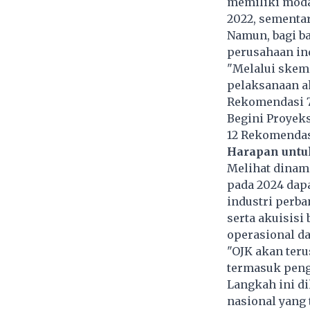
memiliki modal
2022, sementa
Namun, bagi b
perusahaan ind
"Melalui skem
pelaksanaan akt
Rekomendasi 7
Begini Proyeks
12 Rekomendas
Harapan untu
Melihat dinami
pada 2024 dap
industri perba
serta akuisisi
operasional da
"OJK akan ter
termasuk peng
Langkah ini d
nasional yang 