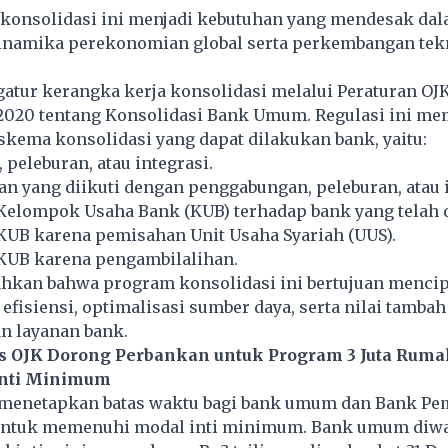
 konsolidasi ini menjadi kebutuhan yang mendesak da
namika perekonomian global serta perkembangan tek
atur kerangka kerja konsolidasi melalui Peraturan OJK
/2020 tentang Konsolidasi Bank Umum. Regulasi ini m
skema konsolidasi yang dapat dilakukan bank, yaitu:
peleburan, atau integrasi.
n yang diikuti dengan penggabungan, peleburan, atau i
elompok Usaha Bank (KUB) terhadap bank yang telah d
UB karena pemisahan Unit Usaha Syariah (UUS).
UB karena pengambilalihan.
kan bahwa program konsolidasi ini bertujuan menci
 efisiensi, optimalisasi sumber daya, serta nilai tamba
n layanan bank.
us OJK Dorong Perbankan untuk Program 3 Juta Rum
Inti Minimum
h menetapkan batas waktu bagi bank umum dan Bank P
untuk memenuhi modal inti minimum. Bank umum diwa