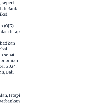
, seperti
oleh Bank
iksi
 (OJK),
dasi tetap
hatikan
obal
h sehat,
ekonomian
mber 2024.
n, Bali
an, tetapi
 perbankan