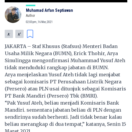
Muhamad Arfan Septiawan
Author
02:03pm, 16 Mar, 2021
-
+
A
A
JAKARTA – Staf Khusus (Stafsus) Menteri Badan
Usaha Milik Negara (BUMN), Erick Thohir, Arya
Sinulingga mengonfirmasi Muhammad Yusuf Ateh
tidak menduduki rangkap jabatan di BUMN.
Arya menjelaskan Yusuf Ateh tidak lagi menjabat
sebagai komisaris PT Perusahaan Listrik Negara
(Persero) atau PLN usai ditunjuk sebagai Komisaris
PT Bank Mandiri (Persero) Tbk (BMRI)
.
“Pak Yusuf Ateh, beliau menjadi Komisaris Bank
Mandiri. sementara jabatan beliau di PLN dengan
sendirinya sudah berhenti. Jadi tidak benar kalau
beliau merangkap di dua tempat,” katanya, Senin 15
Maret 2021.